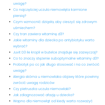
uwagę?
Co najczęściej uczula niemowlęta karmione
piersią?
Czym wzmocnić dziąsła, aby cieszyć się zdrowym
uśmiechem?
Czy tran zawiera witaminę d3?
Jakie witaminy dla dziecka po antybiotyku warto
wybrać?
Juvit D3 ile kropli w butelce znajduje się zazwyczaj?
Co to znaczy stężenie suboptymalne witaminy d3?
Probiotyk po cc jak długo stosować i na co zwrócić
uwagę?
Alergia skórna u niemowlaka objawy które powinny
zwrócić uwagę rodziców
Czy pietruszka uczula niemowlaki?
Jak zdiagnozować afazję u dziecka?
Wapno dla niemowląt od kiedy warto rozważyć