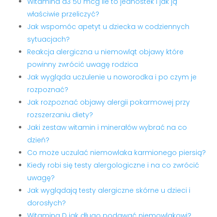
Witamina d3 50 mcg ile to jednostek i jak ją
właściwie przeliczyć?
Jak wspomóc apetyt u dziecka w codziennych
sytuacjach?
Reakcja alergiczna u niemowląt objawy które
powinny zwrócić uwagę rodzica
Jak wygląda uczulenie u noworodka i po czym je
rozpoznać?
Jak rozpoznać objawy alergii pokarmowej przy
rozszerzaniu diety?
Jaki zestaw witamin i minerałów wybrać na co
dzień?
Co może uczulać niemowlaka karmionego piersią?
Kiedy robi się testy alergologiczne i na co zwrócić
uwagę?
Jak wyglądają testy alergiczne skórne u dzieci i
dorosłych?
Witamina D jak długo podawać niemowlakowi?