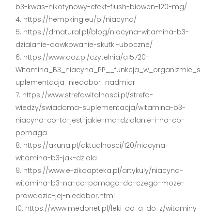
b3-kwas-nikotynowy-efekt-flush-biowen-120-mg/
https://hempking.eu/pl/niacyna/
https://drnatural.pl/blog/niacyna-witamina-b3-
dzialanie-dawkowanie-skutki-uboczne/
https://www.doz.pl/czytelnia/a15720-
Witamina_B3_niacyna_PP__funkcja_w_organizmie_s
uplementacja_niedobor_nadmiar
https://www.strefawitalnosci.pl/strefa-
wiedzy/swiadoma-suplementacja/witamina-b3-
niacyna-co-to-jest-jakie-ma-dzialanie-i-na-co-
pomaga
https://akuna.pl/aktualnosci/120/niacyna-
witamina-b3-jak-dziala
https://www.e-zikoapteka.pl/artykuly/niacyna-
witamina-b3-na-co-pomaga-do-czego-moze-
prowadzic-jej-niedobor.html
https://www.medonet.pl/leki-od-a-do-z/witaminy-