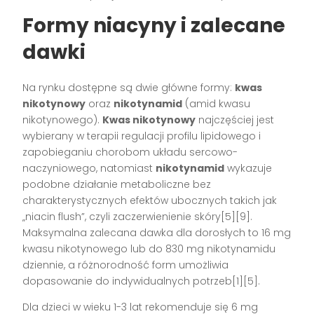
Formy niacyny i zalecane
dawki
Na rynku dostępne są dwie główne formy:
kwas
nikotynowy
oraz
nikotynamid
(amid kwasu
nikotynowego).
Kwas nikotynowy
najczęściej jest
wybierany w terapii regulacji profilu lipidowego i
zapobieganiu chorobom układu sercowo-
naczyniowego, natomiast
nikotynamid
wykazuje
podobne działanie metaboliczne bez
charakterystycznych efektów ubocznych takich jak
„niacin flush”, czyli zaczerwienienie skóry[5][9].
Maksymalna zalecana dawka dla dorosłych to 16 mg
kwasu nikotynowego lub do 830 mg nikotynamidu
dziennie, a różnorodność form umożliwia
dopasowanie do indywidualnych potrzeb[1][5].
Dla dzieci w wieku 1-3 lat rekomenduje się 6 mg