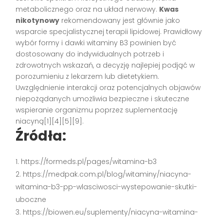
metabolicznego oraz na układ nerwowy.
Kwas
nikotynowy
rekomendowany jest głównie jako
wsparcie specjalistycznej terapii lipidowej. Prawidłowy
wybór formy i dawki witaminy B3 powinien być
dostosowany do indywidualnych potrzeb i
zdrowotnych wskazań, a decyzję najlepiej podjąć w
porozumieniu z lekarzem lub dietetykiem.
Uwzględnienie interakcji oraz potencjalnych objawów
niepożądanych umożliwia bezpieczne i skuteczne
wspieranie organizmu poprzez suplementację
niacyną[1][4][5][9].
Źródła:
https://formeds.pl/pages/witamina-b3
https://medpak.com.pl/blog/witaminy/niacyna-
witamina-b3-pp-wlasciwosci-wystepowanie-skutki-
uboczne
https://biowen.eu/suplementy/niacyna-witamina-