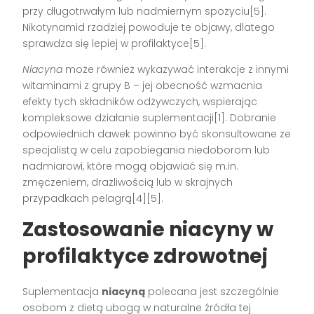
przy długotrwałym lub nadmiernym spożyciu[5].
Nikotynamid rzadziej powoduje te objawy, dlatego
sprawdza się lepiej w profilaktyce[5].
Niacyna
może również wykazywać interakcje z innymi
witaminami z grupy B – jej obecność wzmacnia
efekty tych składników odżywczych, wspierając
kompleksowe działanie suplementacji[1]. Dobranie
odpowiednich dawek powinno być skonsultowane ze
specjalistą w celu zapobiegania niedoborom lub
nadmiarowi, które mogą objawiać się m.in.
zmęczeniem, drażliwością lub w skrajnych
przypadkach pelagrą[4][5].
Zastosowanie niacyny w
profilaktyce zdrowotnej
Suplementacja
niacyną
polecana jest szczególnie
osobom z dietą ubogą w naturalne źródła tej