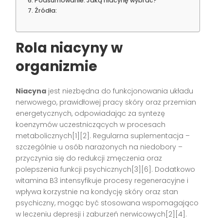
Podsumowanie: Jaką niacynę wybrać?
Źródła:
Rola niacyny w
organizmie
Niacyna
jest niezbędna do funkcjonowania układu
nerwowego, prawidłowej pracy skóry oraz przemian
energetycznych, odpowiadając za syntezę
koenzymów uczestniczących w procesach
metabolicznych[1][2]. Regularna suplementacja –
szczególnie u osób narażonych na niedobory –
przyczynia się do redukcji zmęczenia oraz
polepszenia funkcji psychicznych[3][6]. Dodatkowo
witamina B3 intensyfikuje procesy regeneracyjne i
wpływa korzystnie na kondycję skóry oraz stan
psychiczny, mogąc być stosowana wspomagająco
w leczeniu depresji i zaburzeń nerwicowych[2][4].