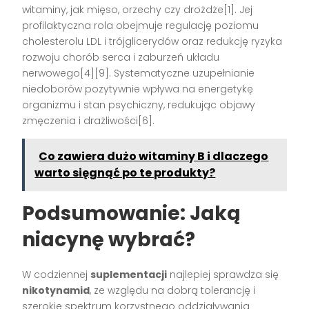
witaminy, jak mięso, orzechy czy drożdże[1]. Jej
profilaktyczna rola obejmuje regulację poziomu
cholesterolu LDL i trójglicerydów oraz redukcję ryzyka
rozwoju chorób serca i zaburzeń układu
nerwowego[4][9]. Systematyczne uzupełnianie
niedoborów pozytywnie wpływa na energetykę
organizmu i stan psychiczny, redukując objawy
zmęczenia i drażliwości[6].
Co zawiera dużo witaminy B i dlaczego
warto sięgnąć po te produkty?
Podsumowanie: Jaką
niacynę wybrać?
W codziennej
suplementacji
najlepiej sprawdza się
nikotynamid
, ze względu na dobrą tolerancję i
szerokie spektrum korzystnego oddziaływania