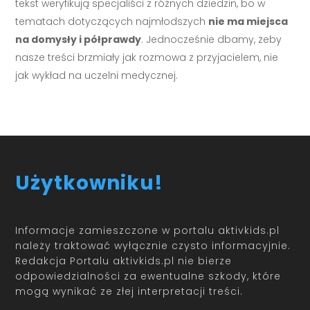
tekst weryfikują specjaliści z różnych dziedzin, bo w
tematach dotyczących najmłodszych
nie ma miejsca
na domysły i półprawdy
. Jednocześnie dbamy, żeby
nasze treści brzmiały jak rozmowa z przyjacielem, nie
jak wykład na uczelni medycznej.
Użytkowniku!
Informacje zamieszczone w portalu aktivkids.pl
należy traktować wyłącznie czysto informacyjnie.
Redakcja Portalu aktivkids.pl nie bierze
odpowiedzialności za ewentualne szkody, które
mogą wynikać ze złej interpretacji treści.