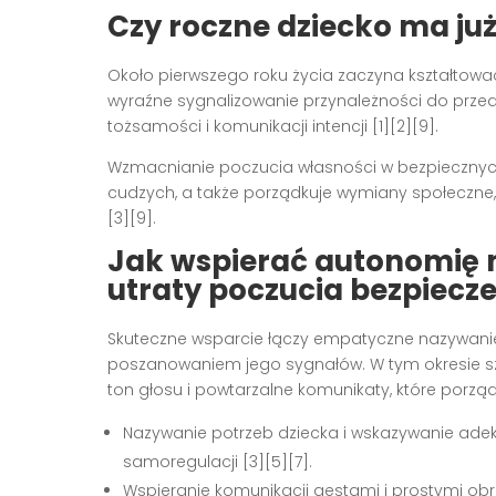
Czy roczne dziecko ma ju
Około pierwszego roku życia zaczyna kształtować
wyraźne sygnalizowanie przynależności do przedm
tożsamości i komunikacji intencji [1][2][9].
Wzmacnianie poczucia własności w bezpiecznych
cudzych, a także porządkuje wymiany społeczne, 
[3][9].
Jak wspierać autonomię m
utraty poczucia bezpiecz
Skuteczne wsparcie łączy empatyczne nazywani
poszanowaniem jego sygnałów. W tym okresie szc
ton głosu i powtarzalne komunikaty, które porząd
Nazywanie potrzeb dziecka i wskazywanie ade
samoregulacji [3][5][7].
Wspieranie komunikacji gestami i prostymi obr