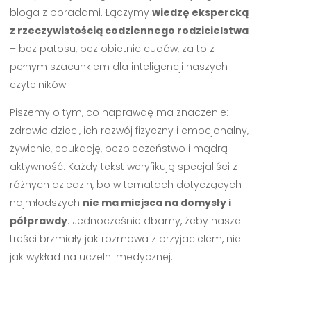
bloga z poradami. Łączymy
wiedzę ekspercką
z rzeczywistością codziennego rodzicielstwa
– bez patosu, bez obietnic cudów, za to z
pełnym szacunkiem dla inteligencji naszych
czytelników.
Piszemy o tym, co naprawdę ma znaczenie:
zdrowie dzieci, ich rozwój fizyczny i emocjonalny,
żywienie, edukację, bezpieczeństwo i mądrą
aktywność. Każdy tekst weryfikują specjaliści z
różnych dziedzin, bo w tematach dotyczących
najmłodszych
nie ma miejsca na domysły i
półprawdy
. Jednocześnie dbamy, żeby nasze
treści brzmiały jak rozmowa z przyjacielem, nie
jak wykład na uczelni medycznej.