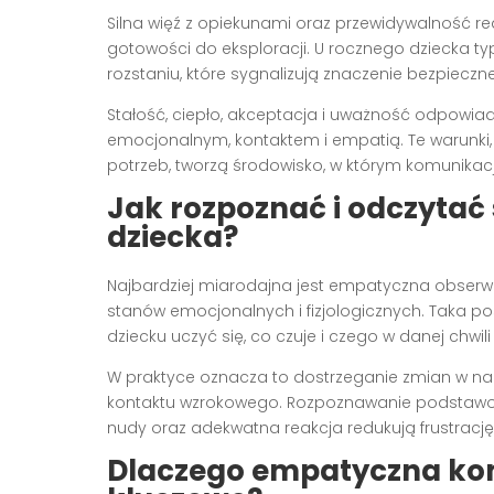
Silna więź z opiekunami oraz przewidywalność re
gotowości do eksploracji. U rocznego dziecka ty
rozstaniu, które sygnalizują znaczenie bezpiecznej
Stałość, ciepło, akceptacja i uważność odpowi
emocjonalnym, kontaktem i empatią. Te warunk
potrzeb, tworzą środowisko, w którym komunikacj
Jak rozpoznać i odczytać
dziecka?
Najbardziej miarodajna jest empatyczna obserw
stanów emocjonalnych i fizjologicznych. Taka 
dziecku uczyć się, co czuje i czego w danej chwili
W praktyce oznacza to dostrzeganie zmian w napi
kontaktu wzrokowego. Rozpoznawanie podstawow
nudy oraz adekwatna reakcja redukują frustrację 
Dlaczego empatyczna kom