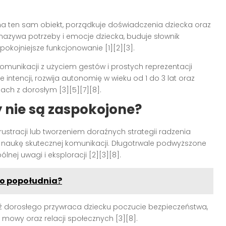
na ten sam obiekt, porządkuje doświadczenia dziecka oraz
 nazywa potrzeby i emocje dziecka, buduje słownik
spokojniejsze funkcjonowanie [1][2][3].
komunikacji z użyciem gestów i prostych reprezentacji
intencji, rozwija autonomię w wieku od 1 do 3 lat oraz
ch z dorosłym [3][5][7][8].
y nie są zaspokojone?
ustracji lub tworzeniem doraźnych strategii radzenia
ją naukę skutecznej komunikacji. Długotrwale podwyższone
ej uwagi i eksploracji [2][3][8].
go popołudnia?
 dorosłego przywraca dziecku poczucie bezpieczeństwa,
j mowy oraz relacji społecznych [3][8].