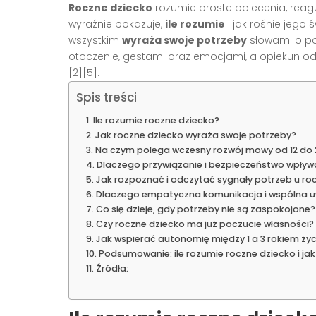
Roczne dziecko
rozumie proste polecenia, reaguj
wyraźnie pokazuje,
ile rozumie
i jak rośnie jego
wszystkim
wyraża swoje potrzeby
słowami o p
otoczenie, gestami oraz emocjami, a opiekun odcz
[2][5].
Spis treści
Ile rozumie roczne dziecko?
Jak roczne dziecko wyraża swoje potrzeby?
Na czym polega wczesny rozwój mowy od 12 do 
Dlaczego przywiązanie i bezpieczeństwo wpływ
Jak rozpoznać i odczytać sygnały potrzeb u ro
Dlaczego empatyczna komunikacja i wspólna 
Co się dzieje, gdy potrzeby nie są zaspokojone?
Czy roczne dziecko ma już poczucie własności?
Jak wspierać autonomię między 1 a 3 rokiem ży
Podsumowanie: ile rozumie roczne dziecko i ja
Źródła: