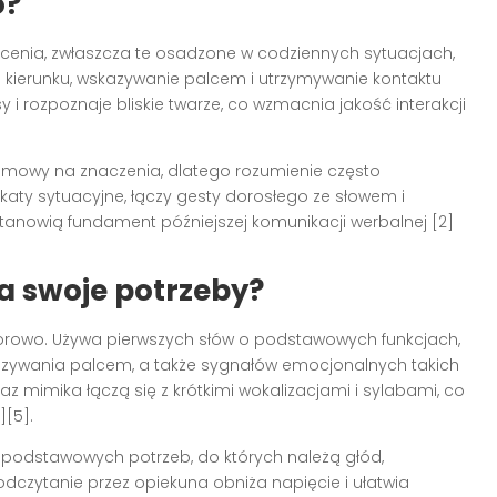
o?
ecenia, zwłaszcza te osadzone w codziennych sytuacjach,
 kierunku, wskazywanie palcem i utrzymywanie kontaktu
 i rozpoznaje bliskie twarze, co wzmacnia jakość interakcji
 mowy na znaczenia, dlatego rozumienie często
aty sytuacyjne, łączy gesty dorosłego ze słowem i
tanowią fundament późniejszej komunikacji werbalnej [2]
a swoje potrzeby?
orowo. Używa pierwszych słów o podstawowych funkcjach,
zywania palcem, a także sygnałów emocjonalnych takich
 oraz mimika łączą się z krótkimi wokalizacjami i sylabami, co
][5].
 podstawowych potrzeb, do których należą głód,
 odczytanie przez opiekuna obniża napięcie i ułatwia