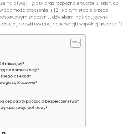
e na dźwięki i głosy oraz rozpoznaje twarze bliskich, co
 świadomość otoczenia [1][2]. Na tym etapie przede
odstawowym znaczeniu, dźwiękami naśladującymi
ytuje je dzięki uważnej obserwacji i wspólnej uwadze [1]
24 miesięcy?
ają na komunikację?
cznego dziecka?
uwaga są kluczowe?
cia bez utraty poczucia bezpieczeństwa?
k wyraża swoje potrzeby?