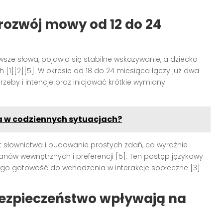
rozwój mowy od 12 do 24
rwsze słowa, pojawia się stabilne wskazywanie, a dziecko
 [1][2][5]. W okresie od 18 do 24 miesiąca łączy już dwa
zeby i intencje oraz inicjować krótkie wymiany
a w codziennych sytuacjach?
st słownictwa i budowanie prostych zdań, co wyraźnie
nów wewnętrznych i preferencji [5]. Ten postęp językowy
go gotowość do wchodzenia w interakcje społeczne [3]
bezpieczeństwo wpływają na