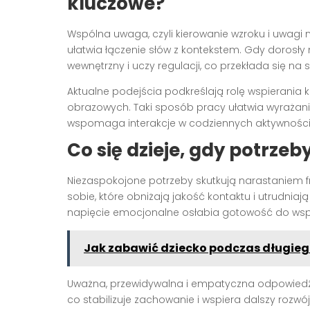
kluczowe?
Wspólna uwaga, czyli kierowanie wzroku i uwagi 
ułatwia łączenie słów z kontekstem. Gdy dorosły
wewnętrzny i uczy regulacji, co przekłada się na 
Aktualne podejścia podkreślają rolę wspierania 
obrazowych. Taki sposób pracy ułatwia wyrażanie 
wspomaga interakcje w codziennych aktywnościa
Co się dzieje, gdy potrzeb
Niezaspokojone potrzeby skutkują narastaniem fr
sobie, które obniżają jakość kontaktu i utrudnia
napięcie emocjonalne osłabia gotowość do wspóln
Jak zabawić dziecko podczas długie
Uważna, przewidywalna i empatyczna odpowiedź
co stabilizuje zachowanie i wspiera dalszy rozwó