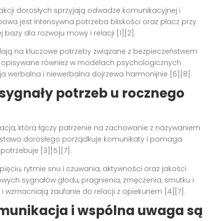
akcji dorosłych sprzyjają odwadze komunikacyjnej i
powa jest intensywna potrzeba bliskości oraz płacz przy
 bazy dla rozwoju mowy i relacji [1][2].
adają na kluczowe potrzeby związane z bezpieczeństwem
i, opisywane również w modelach psychologicznych
a werbalna i niewerbalna dojrzewa harmonijnie [6][8].
 sygnały potrzeb u rocznego
acja, która łączy patrzenie na zachowanie z nazywaniem
postawa dorosłego porządkuje komunikaty i pomaga
 potrzebuje [3][5][7].
ęciu, rytmie snu i czuwania, aktywności oraz jakości
ych sygnałów głodu, pragnienia, zmęczenia, smutku i
i wzmacniają zaufanie do relacji z opiekunem [4][7].
unikacja i wspólna uwaga są