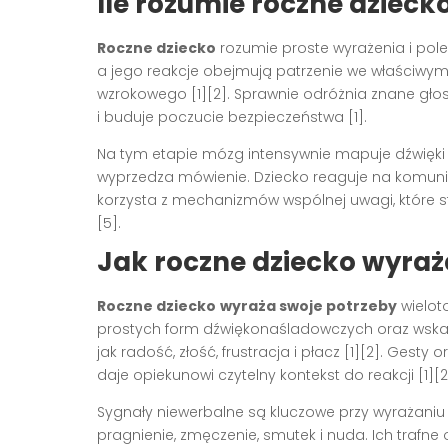
Ile rozumie roczne dzieck
Roczne dziecko
rozumie proste wyrażenia i pol
a jego reakcje obejmują patrzenie we właściwym
wzrokowego [1][2]. Sprawnie odróżnia znane głosy
i buduje poczucie bezpieczeństwa [1].
Na tym etapie mózg intensywnie mapuje dźwięki
wyprzedza mówienie. Dziecko reaguje na komunik
korzysta z mechanizmów wspólnej uwagi, które s
[5].
Jak roczne dziecko wyraż
Roczne dziecko
wyraża swoje potrzeby
wielot
prostych form dźwiękonaśladowczych oraz wska
jak radość, złość, frustracja i płacz [1][2]. Gesty
daje opiekunowi czytelny kontekst do reakcji [1][2
Sygnały niewerbalne są kluczowe przy wyrażaniu
pragnienie, zmęczenie, smutek i nuda. Ich trafne