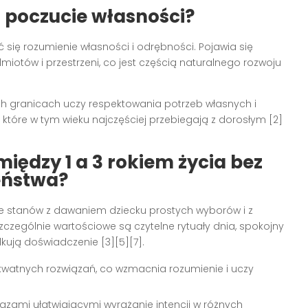
ż poczucie własności?
 się rozumienie własności i odrębności. Pojawia się
iotów i przestrzeni, co jest częścią naturalnego rozwoju
 granicach uczy respektowania potrzeb własnych i
które w tym wieku najczęściej przebiegają z dorosłym [2]
iędzy 1 a 3 rokiem życia bez
eństwa?
e stanów z dawaniem dziecku prostych wyborów i z
zególnie wartościowe są czytelne rytuały dnia, spokojny
kują doświadczenie [3][5][7].
kwatnych rozwiązań, co wzmacnia rozumienie i uczy
azami ułatwiającymi wyrażanie intencji w różnych