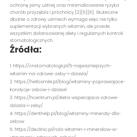
ochronę jamy ustnej oraz minimalizowanie ryzyka
chorób przyzębia i próchnicy
[2][5][6]
. Skuteczne
dbanie o zdrowy uśmiech wymaga więc nie tylko
suplementacji wybranych witamin, ale przede
wszystkim zbilansowanej diety i regularnych kontroli
stomatologicznych.
Źródła:
https://cnstomatologii.pl/5-najwazniejszych-
witamin-na-zdrowe-zeby-i-dziasla/
https://hellosmile.pl/blog/witaminy-poprawiajace-
kondycje-zebow-i-dziasel
https://hcentrum.pl/dieta-wspierajaca-zdrowe-
dziasla-i-zeby/
https://denthelp.pl/blog/witaminy-mineraly-dla-
zebow
https://declinic.pl/rola-witamin-i-mineralow-w-