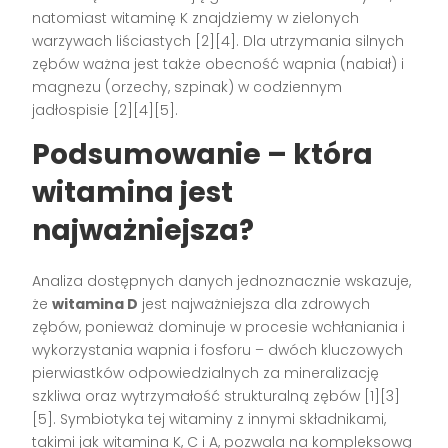
natomiast witaminę K znajdziemy w zielonych
warzywach liściastych
[2][4]
. Dla utrzymania silnych
zębów ważna jest także obecność wapnia (nabiał) i
magnezu (orzechy, szpinak) w codziennym
jadłospisie
[2][4][5]
.
Podsumowanie – która
witamina jest
najważniejsza?
Analiza dostępnych danych jednoznacznie wskazuje,
że
witamina D
jest najważniejsza dla zdrowych
zębów, ponieważ dominuje w procesie wchłaniania i
wykorzystania wapnia i fosforu – dwóch kluczowych
pierwiastków odpowiedzialnych za mineralizację
szkliwa oraz wytrzymałość strukturalną zębów
[1][3]
[5]
. Symbiotyka tej witaminy z innymi składnikami,
takimi jak witamina K, C i A, pozwala na kompleksową