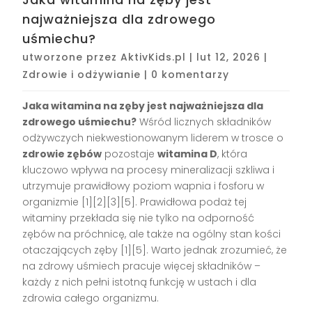
najważniejsza dla zdrowego
uśmiechu?
utworzone przez
AktivKids.pl
|
lut 12, 2026
|
Zdrowie i odżywianie
|
0 komentarzy
Jaka witamina na zęby jest najważniejsza dla
zdrowego uśmiechu?
Wśród licznych składników
odżywczych niekwestionowanym liderem w trosce o
zdrowie zębów
pozostaje
witamina D
, która
kluczowo wpływa na procesy mineralizacji szkliwa i
utrzymuje prawidłowy poziom wapnia i fosforu w
organizmie
[1][2][3][5]
. Prawidłowa podaż tej
witaminy przekłada się nie tylko na odporność
zębów na próchnicę, ale także na ogólny stan kości
otaczających zęby
[1][5]
. Warto jednak zrozumieć, że
na zdrowy uśmiech pracuje więcej składników –
każdy z nich pełni istotną funkcję w ustach i dla
zdrowia całego organizmu.