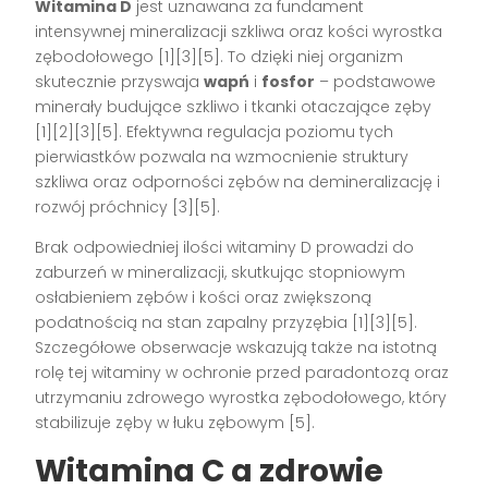
Witamina D
jest uznawana za fundament
intensywnej mineralizacji szkliwa oraz kości wyrostka
zębodołowego
[1][3][5]
. To dzięki niej organizm
skutecznie przyswaja
wapń
i
fosfor
– podstawowe
minerały budujące szkliwo i tkanki otaczające zęby
[1][2][3][5]
. Efektywna regulacja poziomu tych
pierwiastków pozwala na wzmocnienie struktury
szkliwa oraz odporności zębów na demineralizację i
rozwój próchnicy
[3][5]
.
Brak odpowiedniej ilości witaminy D prowadzi do
zaburzeń w mineralizacji, skutkując stopniowym
osłabieniem zębów i kości oraz zwiększoną
podatnością na stan zapalny przyzębia
[1][3][5]
.
Szczegółowe obserwacje wskazują także na istotną
rolę tej witaminy w ochronie przed paradontozą oraz
utrzymaniu zdrowego wyrostka zębodołowego, który
stabilizuje zęby w łuku zębowym
[5]
.
Witamina C a zdrowie