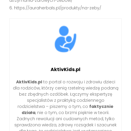
utrzymaniu-zdrowych-zebow/
https://auraherbals.pl/produkty/na-zeby/
AktivKids.pl
AktivKids.pl
to portal o rozwoju i zdrowiu dzieci
dla rodziców, którzy cenią rzetelną wiedzę podaną
bez zbędnych ozdóbek. Łączymy ekspertyzę
specjalistów z praktyką codziennego
rodzicielstwa – piszemy o tym, co
faktycznie
działa
, nie o tym, co brzmi pięknie w teorii.
Żadnych rewolucji ani cudownych metod, tylko
sprawdzona wiedza, zdrowy rozsądek i szacunek
dla tego, że rodzicielstwo jest wystarczająco