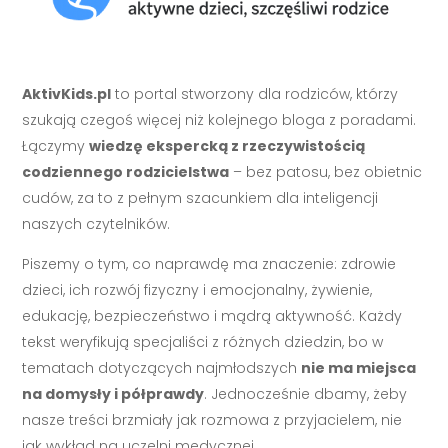
AktivKids.pl
to portal stworzony dla rodziców, którzy
szukają czegoś więcej niż kolejnego bloga z poradami.
Łączymy
wiedzę ekspercką z rzeczywistością
codziennego rodzicielstwa
– bez patosu, bez obietnic
cudów, za to z pełnym szacunkiem dla inteligencji
naszych czytelników.
Piszemy o tym, co naprawdę ma znaczenie: zdrowie
dzieci, ich rozwój fizyczny i emocjonalny, żywienie,
edukację, bezpieczeństwo i mądrą aktywność. Każdy
tekst weryfikują specjaliści z różnych dziedzin, bo w
tematach dotyczących najmłodszych
nie ma miejsca
na domysły i półprawdy
. Jednocześnie dbamy, żeby
nasze treści brzmiały jak rozmowa z przyjacielem, nie
jak wykład na uczelni medycznej.