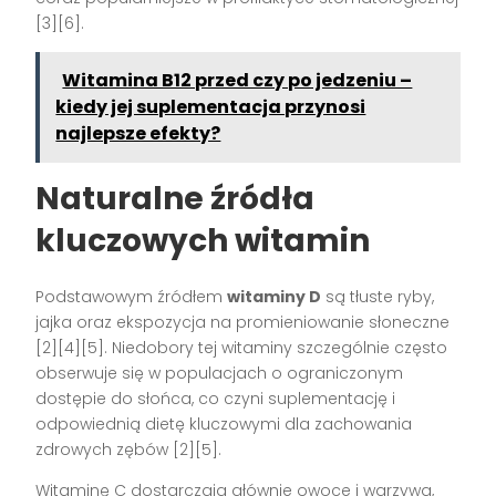
[3][6]
.
Witamina B12 przed czy po jedzeniu –
kiedy jej suplementacja przynosi
najlepsze efekty?
Naturalne źródła
kluczowych witamin
Podstawowym źródłem
witaminy D
są tłuste ryby,
jajka oraz ekspozycja na promieniowanie słoneczne
[2][4][5]
. Niedobory tej witaminy szczególnie często
obserwuje się w populacjach o ograniczonym
dostępie do słońca, co czyni suplementację i
odpowiednią dietę kluczowymi dla zachowania
zdrowych zębów
[2][5]
.
Witaminę C dostarczają głównie owoce i warzywa,