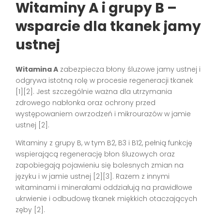
Witaminy A i grupy B –
wsparcie dla tkanek jamy
ustnej
Witamina A
zabezpiecza błony śluzowe jamy ustnej i
odgrywa istotną rolę w procesie regeneracji tkanek
[1][2]
. Jest szczególnie ważna dla utrzymania
zdrowego nabłonka oraz ochrony przed
występowaniem owrzodzeń i mikrourazów w jamie
ustnej
[2]
.
Witaminy z grupy B, w tym B2, B3 i B12, pełnią funkcję
wspierającą regenerację błon śluzowych oraz
zapobiegają pojawieniu się bolesnych zmian na
języku i w jamie ustnej
[2][3]
. Razem z innymi
witaminami i minerałami oddziałują na prawidłowe
ukrwienie i odbudowę tkanek miękkich otaczających
zęby
[2]
.