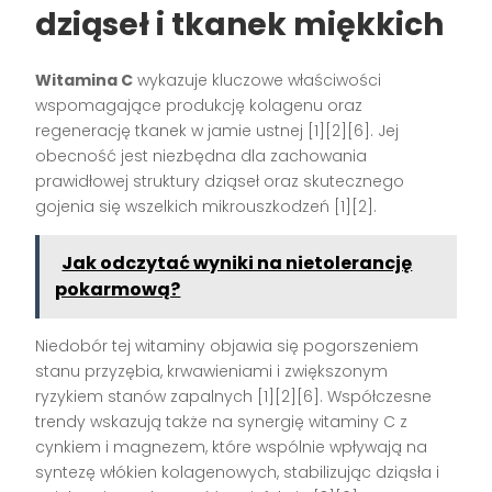
dziąseł i tkanek miękkich
Witamina C
wykazuje kluczowe właściwości
wspomagające produkcję kolagenu oraz
regenerację tkanek w jamie ustnej
[1][2][6]
. Jej
obecność jest niezbędna dla zachowania
prawidłowej struktury dziąseł oraz skutecznego
gojenia się wszelkich mikrouszkodzeń
[1][2]
.
Jak odczytać wyniki na nietolerancję
pokarmową?
Niedobór tej witaminy objawia się pogorszeniem
stanu przyzębia, krwawieniami i zwiększonym
ryzykiem stanów zapalnych
[1][2][6]
. Współczesne
trendy wskazują także na synergię witaminy C z
cynkiem i magnezem, które wspólnie wpływają na
syntezę włókien kolagenowych, stabilizując dziąsła i