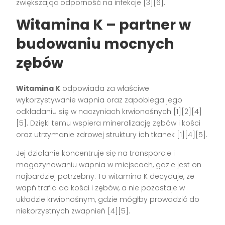
zwiększając odporność na infekcje
[3][6]
.
Witamina K – partner w
budowaniu mocnych
zębów
Witamina K
odpowiada za właściwe
wykorzystywanie wapnia oraz zapobiega jego
odkładaniu się w naczyniach krwionośnych
[1][2][4]
[5]
. Dzięki temu wspiera mineralizację zębów i kości
oraz utrzymanie zdrowej struktury ich tkanek
[1][4][5]
.
Jej działanie koncentruje się na transporcie i
magazynowaniu wapnia w miejscach, gdzie jest on
najbardziej potrzebny. To witamina K decyduje, że
wapń trafia do kości i zębów, a nie pozostaje w
układzie krwionośnym, gdzie mógłby prowadzić do
niekorzystnych zwapnień
[4][5]
.