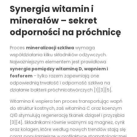
Synergia witamin i
minerałów – sekret
odporności na próchnicę
Proces
mineralizacji szkliwa
wymaga
współdziałania kilku składników odżywczych.
Najważniejszym elementem jest prawidłowa
synergia pomiędzy witaminą D, wapniem i
fosforem
– tylko razem zapewniają one
odpowiednią trwałość i odporność szkliwa na
działanie bakterii próchnicotwórczych
[1][3][5]
.
Witamina K wspiera ten proces transportując wapń
do struktur kostnych, zaś witamina C oraz koenzym
Q10 stymulują regenerację tkanek dziąseł i przyzębia
[3][4]
. Składnikami równie ważnymi są magnez, cynk
oraz kolagen, które według nowych trendów stają się
coraz popularniejsze w profilaktyce stomatologicznej