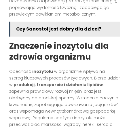
bezpośrednio odpowiadają za zarządzanie energią,
poprawiając wydolność fizyczną i zapobiegając
przewlekłym powikłaniom metabolicznym.
Czy Sanostol jest dobry dla dzieci?
Znaczenie inozytolu dla
zdrowia organizmu
Obecność
inozytolu
w organizmie wpływa na
szereg kluczowych procesów życiowych. Bierze udział
w
produkcji, transporcie i działaniu lipidów
,
zapewnia prawidłowy rozwój mięśni oraz jest
niezbędny do produkcji spermy. Wzmacnia naczynia
krwionośne, zapobiegając powstawaniu „pajączków”
oraz wspomaga wewnątrzkomórkową gospodarkę
wapniową. Regularne spożycie inozytolu może
przeciwdziałać marskości wątroby, nerek i serca a