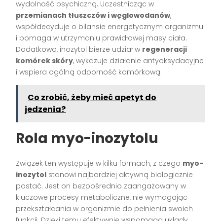
wydolność psychiczną. Uczestnicząc w
przemianach tłuszczów i węglowodanów
,
współdecyduje o bilansie energetycznym organizmu
i pomaga w utrzymaniu prawidłowej masy ciała.
Dodatkowo, inozytol bierze udział w
regeneracji
komórek skóry
, wykazuje działanie antyoksydacyjne
i wspiera ogólną odporność komórkową.
Co zrobić, żeby mieć apetyt do
jedzenia?
Rola myo-inozytolu
Związek ten występuje w kilku formach, z czego
myo-
inozytol
stanowi najbardziej aktywną biologicznie
postać. Jest on bezpośrednio zaangażowany w
kluczowe procesy metaboliczne, nie wymagając
przekształcania w organizmie do pełnienia swoich
funkcji. Dzięki temu efektywnie wspomaga układy