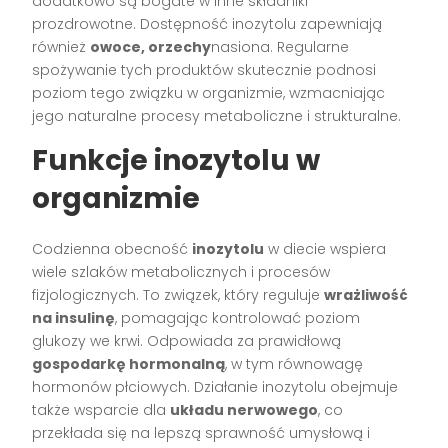
dodatkowo są bogate w inne składniki
prozdrowotne. Dostępność inozytolu zapewniają
również
owoce, orzechy
nasiona. Regularne
spożywanie tych produktów skutecznie podnosi
poziom tego związku w organizmie, wzmacniając
jego naturalne procesy metaboliczne i strukturalne.
Funkcje inozytolu w
organizmie
Codzienna obecność
inozytolu
w diecie wspiera
wiele szlaków metabolicznych i procesów
fizjologicznych. To związek, który reguluje
wrażliwość
na insulinę
, pomagając kontrolować poziom
glukozy we krwi. Odpowiada za prawidłową
gospodarkę hormonalną
, w tym równowagę
hormonów płciowych. Działanie inozytolu obejmuje
także wsparcie dla
układu nerwowego
, co
przekłada się na lepszą sprawność umysłową i