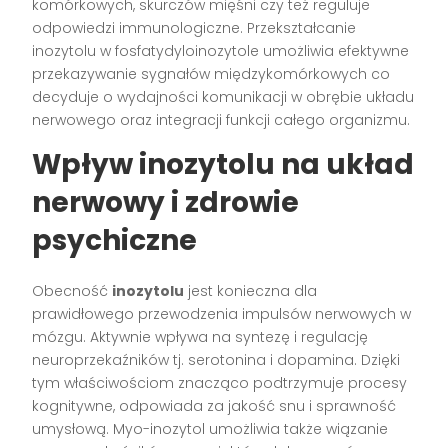
komórkowych, skurczów mięśni czy też reguluje
odpowiedzi immunologiczne. Przekształcanie
inozytolu w fosfatydyloinozytole umożliwia efektywne
przekazywanie sygnałów międzykomórkowych co
decyduje o wydajności komunikacji w obrębie układu
nerwowego oraz integracji funkcji całego organizmu.
Wpływ inozytolu na układ
nerwowy i zdrowie
psychiczne
Obecność
inozytolu
jest konieczna dla
prawidłowego przewodzenia impulsów nerwowych w
mózgu. Aktywnie wpływa na syntezę i regulację
neuroprzekaźników tj. serotonina i dopamina. Dzięki
tym właściwościom znacząco podtrzymuje procesy
kognitywne, odpowiada za jakość snu i sprawność
umysłową. Myo-inozytol umożliwia także wiązanie