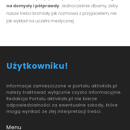
na domysły i półprawdy
. Jednocześnie dbamy, żeby
nasze treści brzmiały jak rozmowa z przyjacielem, nie
jak wykład na uczelni medycznej.
Użytkowniku!
Informacje zamieszczone w portalu aktivkids.pl
należy traktować wyłącznie czysto informacyjnie.
Redakcja Portalu aktivkids.pl nie bierze
odpowiedzialności za ewentualne szkody, które
mogą wynikać ze złej interpretacji treści.
Menu