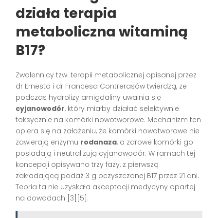
działa terapia
metaboliczna witaminą
B17?
Zwolennicy tzw. terapii metabolicznej opisanej przez
dr Ernesta i dr Francesa Contrerasów twierdzą, że
podczas hydrolizy amigdaliny uwalnia się
cyjanowodór
, który miałby działać selektywnie
toksycznie na komórki nowotworowe. Mechanizm ten
opiera się na założeniu, że komórki nowotworowe nie
zawierają enzymu
rodanaza
, a zdrowe komórki go
posiadają i neutralizują cyjanowodór. W ramach tej
koncepcji opisywano trzy fazy, z pierwszą
zakładającą podaż 3 g oczyszczonej B17 przez 21 dni.
Teoria ta nie uzyskała akceptacji medycyny opartej
na dowodach [3][5].