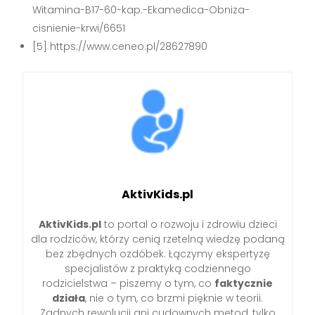
Witamina-B17-60-kap.-Ekamedica-Obniza-
cisnienie-krwi/6651
[5] https://www.ceneo.pl/28627890
AktivKids.pl
AktivKids.pl
to portal o rozwoju i zdrowiu dzieci
dla rodziców, którzy cenią rzetelną wiedzę podaną
bez zbędnych ozdóbek. Łączymy ekspertyzę
specjalistów z praktyką codziennego
rodzicielstwa – piszemy o tym, co
faktycznie
działa
, nie o tym, co brzmi pięknie w teorii.
Żadnych rewolucji ani cudownych metod, tylko