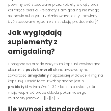
powinny być stosowane przez kobiety w ciąży oraz
karmiące piersią. Preparaty z amigdaliną nie mogą
stanowić substytutu zróżnicowanej diety i powinny
być stosowane zgodnie z instrukcją producenta [4].
Jak wyglądają
suplementy z
amigdaliną?
Dostępne są przede wszystkim kapsułki zawierające
ekstrakt z
pestek moreli
standaryzowany na
zawartość
amigdaliny
, najczęściej w dawce 4 mg na
kapsułkę. Część formuł wzbogacana jest o
prebiotyki
, w tym Orafti GR z korzenia cykorii, które
mają wspierać pracę układu pokarmowego i
mikroflory jelitowej [1][2][4][5].
Ile wynosi standardowa