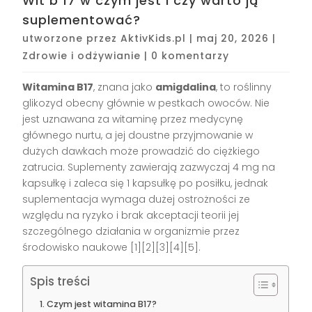
Wit b 17 w czym jest i czy warto ją
suplementować?
utworzone przez
AktivKids.pl
|
maj 20, 2026
|
Zdrowie i odżywianie
|
0 komentarzy
Witamina B17
, znana jako
amigdalina
, to roślinny
glikozyd obecny głównie w pestkach owoców. Nie
jest uznawana za witaminę przez medycynę
głównego nurtu, a jej doustne przyjmowanie w
dużych dawkach może prowadzić do ciężkiego
zatrucia. Suplementy zawierają zazwyczaj 4 mg na
kapsułkę i zaleca się 1 kapsułkę po posiłku, jednak
suplementacja wymaga dużej ostrożności ze
względu na ryzyko i brak akceptacji teorii jej
szczególnego działania w organizmie przez
środowisko naukowe [1][2][3][4][5].
Spis treści
Czym jest witamina B17?