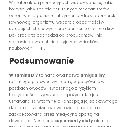
W materiałach promocyjnych wskazywane są takie
korzyści jak wsparcie naturalnych mechanizmów
obronnych organizmu, utrzymanie zdrowia komórek i
równowagi organizmu, wsparcie odporności w
sytuacjach stresowych oraz obniżenie ciśnienia krwi.
Deklaracje te pochodzą od producentów i nie
stanowią powszechnie przyjętych wniosków
naukowych [1][4].
Podsumowanie
Witamina B17
to handlowa nazwa
amigdaliny
,
roślinnego glikozydu występującego głównie w
pestkach owoców i związanego z ryzykiem
toksyczności przy wysokim spożyciu. Nie jest
uznawana za witaminę, a koncepcja jej selektywnego
działania przeciwnowotworowego nie została
zaakceptowana przez medycynę opartą na
dowodach. Dostępne
suplementy diety
oferują