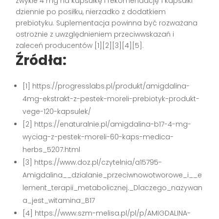
zwykle 4 mg na kapsułkę i rekomendację 1 kapsułki
dziennie po posiłku, nierzadko z dodatkiem
prebiotyku. Suplementacja powinna być rozważana
ostrożnie z uwzględnieniem przeciwwskazań i
zaleceń producentów [1][2][3][4][5].
Źródła:
[1] https://progresslabs.pl/produkt/amigdalina-
4mg-ekstrakt-z-pestek-moreli-prebiotyk-produkt-
vege-120-kapsulek/
[2] https://enaturalnie.pl/amigdalina-b17-4-mg-
wyciag-z-pestek-moreli-60-kaps-medica-
herbs_5207.html
[3] https://www.doz.pl/czytelnia/a15795-
Amigdalina__dzialanie_przeciwnowotworowe_i__e
lement_terapii_metabolicznej._Dlaczego_nazywan
a_jest_witamina_B17
[4] https://www.szm-melisa.pl/pl/p/AMIGDALINA-