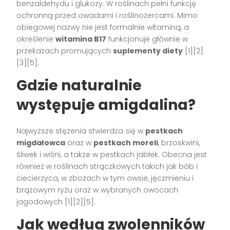
benzaldehydu i glukozy. W roślinach pełni funkcję
ochronną przed owadami i roślinożercami. Mimo
obiegowej nazwy nie jest formalnie witaminą, a
określenie
witamina B17
funkcjonuje głównie w
przekazach promujących
suplementy diety
[1][2]
[3][5].
Gdzie naturalnie
występuje amigdalina?
Najwyższe stężenia stwierdza się w
pestkach
migdałowca
oraz w
pestkach moreli
, brzoskwini,
śliwek i wiśni, a także w pestkach jabłek. Obecna jest
również w roślinach strączkowych takich jak bób i
ciecierzyca, w zbożach w tym owsie, jęczmieniu i
brązowym ryżu oraz w wybranych owocach
jagodowych [1][2][5].
Jak według zwolenników