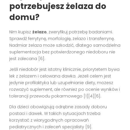
potrzebujesz żelaza do
domu?
Nim kupisz
żelazo
, zweryfikuj potrzebę badaniami.
Sprawdź ferrytynę, morfologię, żelazo i transferrynę.
Nadmiar żelaza może szkodzić, dlatego samodzielna
suplementacja bez potwierdzonego niedoboru nie
jest zalecana [6].
Jeśli niedobór jest istotny klinicznie, priorytetem bywa
lek z żelazem i celowana dawka. Jeżeli celem jest
jedynie profilaktyka lub uzupełnianie diety, możesz
rozważyć suplement, ale również po ocenie wyników i
tolerancji przewodu pokarmowego [1][4][6].
Dla dzieci obowiązują odrębne zasady doboru
postaci i dawek. W takich sytuacjach trzeba
korzystać z wiarygodnych opracowań
pediatrycznych i zaleceń specjalisty [9].