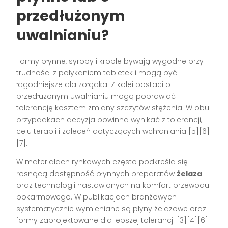
przedłużonym
uwalnianiu?
Formy płynne, syropy i krople bywają wygodne przy
trudności z połykaniem tabletek i mogą być
łagodniejsze dla żołądka. Z kolei postaci o
przedłużonym uwalnianiu mogą poprawiać
tolerancję kosztem zmiany szczytów stężenia. W obu
przypadkach decyzja powinna wynikać z tolerancji,
celu terapii i zaleceń dotyczących wchłaniania [5][6]
[7].
W materiałach rynkowych często podkreśla się
rosnącą dostępność płynnych preparatów
żelaza
oraz technologii nastawionych na komfort przewodu
pokarmowego. W publikacjach branżowych
systematycznie wymieniane są płyny żelazowe oraz
formy zaprojektowane dla lepszej tolerancji [3][4][6].