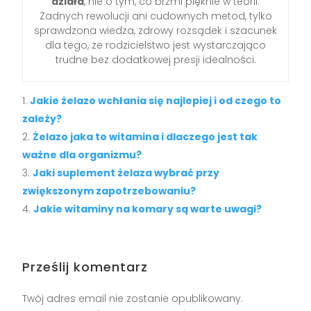
działa
, nie o tym, co brzmi pięknie w teorii.
Żadnych rewolucji ani cudownych metod, tylko
sprawdzona wiedza, zdrowy rozsądek i szacunek
dla tego, że rodzicielstwo jest wystarczająco
trudne bez dodatkowej presji idealności.
Jakie żelazo wchłania się najlepiej i od czego to
zależy?
Żelazo jaka to witamina i dlaczego jest tak
ważne dla organizmu?
Jaki suplement żelaza wybrać przy
zwiększonym zapotrzebowaniu?
Jakie witaminy na komary są warte uwagi?
Prześlij komentarz
Twój adres email nie zostanie opublikowany.