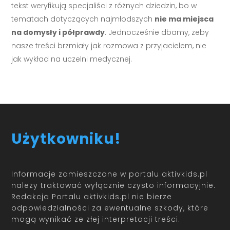
tekst weryfikują specjaliści z różnych dziedzin, bo w
tematach dotyczących najmłodszych
nie ma miejsca
na domysły i półprawdy
. Jednocześnie dbamy, żeby
nasze treści brzmiały jak rozmowa z przyjacielem, nie
jak wykład na uczelni medycznej.
Użytkowniku!
Informacje zamieszczone w portalu aktivkids.pl
należy traktować wyłącznie czysto informacyjnie.
Redakcja Portalu aktivkids.pl nie bierze
odpowiedzialności za ewentualne szkody, które
mogą wynikać ze złej interpretacji treści.