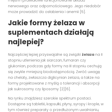
mięśni i prawidłowe funkcjonowanie układu
nerwowego oraz odpornościowego. Jego niedobór
może prowadzić do osłabienia i anemii [5].
Jakie formy żelaza w
suplementach działają
najlepiej?
Najczęściej lepiej przyswajalne są związki
żelaza
na II
stopniu utlenienia jak siarczan, fumaran czy
glukonian, podczas gdy formy na III stopniu cechują
się zwykle mniejszą biodostępnością. Zwróć uwagę
na chelaty, zwłaszcza diglicynian żelaza, a także na
formy projektowane z myślą o tolerancji i absorpcji
jak sukrosomy czy liposomy [2][6].
Na rynku znajdziesz szerokie spektrum postaci.
Dostępne są tabletki, kapsułki, płyny, syropy i krople, w
tym również preparaty o przedłużonym uwalnianiu,