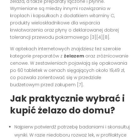
żelaza, a także preparaty łączone i płynne.
Wymieniane są miedzy innymi rozwiązania w
kroplach i kapsułkach z dodatkiem witaminy C,
produkty wieloskładnikowe dla wsparcia
krwiotworzenia oraz płyny o deklarowanej dobrej
tolerancji przewodu pokarmowego [3][4][8].
W aptekach internetowych znajdziesz też szerokie
kategorie preparatów z
żelazem
oraz zróżnicowanie
cenowe. W zestawieniach pojawiają się opakowania
po 60 tabletek w cenach sięgających około 19,49 zł,
co pozwala zorientować się w przedziale
budżetowym przed zakupem [7].
Jak praktycznie wybrać i
kupić żelazo do domu?
Najpierw potwierdź potrzebę badaniami i skonsultuj
wyniki. W razie niedoboru rozważ lek, w profilaktyce