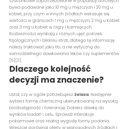
Szacunkowe zapotrzebowanie w populacji dorosłych
bywa podawane jako 10 mg u mężczyzn i 20 mg u
kobiet, przy czym w innych źródłach wskazuje się
wartości w granicach 1 mg u mężczyzn, 2 mg u kobiet
oraz 3 mg u kobiet w ciąży i karmiących.
Rozbieżności wynikają z różnych ujęć potrzeb
fizjologicznych i bilansu strat, dlatego tę informację
należy traktować jako tło, a nie wytyczną do
samodzielnego dawkowania leków czy suplementów
[5][2].
Dlaczego kolejność
decyzji ma znaczenie?
Ustal, czy w ogóle potrzebujesz
żelaza
. Następnie
wybierz formę chemiczną ukierunkowaną na wysoką
biodostępność i tolerancję. Dobierz dawkę do
wyników badań i celu. Sprawdź interakcje
pokarmowe oraz realną wygodę formy podania.
Wreszcie porównaj oferty w wiarygodnych źródłach i