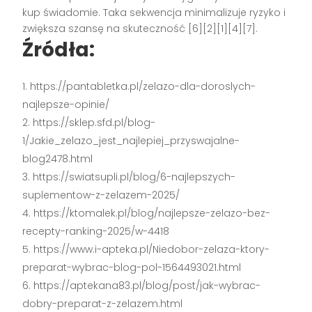
kup świadomie. Taka sekwencja minimalizuje ryzyko i
zwiększa szansę na skuteczność [6][2][1][4][7].
Źródła:
https://pantabletka.pl/zelazo-dla-doroslych-
najlepsze-opinie/
https://sklep.sfd.pl/blog-
1/Jakie_zelazo_jest_najlepiej_przyswajalne-
blog2478.html
https://swiatsupli.pl/blog/6-najlepszych-
suplementow-z-zelazem-2025/
https://ktomalek.pl/blog/najlepsze-zelazo-bez-
recepty-ranking-2025/w-4418
https://www.i-apteka.pl/Niedobor-zelaza-ktory-
preparat-wybrac-blog-pol-1564493021.html
https://aptekana83.pl/blog/post/jak-wybrac-
dobry-preparat-z-zelazem.html