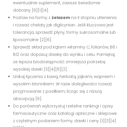
ewentualnie suplement, zawsze świadomie
dobrany [6][1][4].
Postaw na formy z
żelazem
na II stopniu utlenienia
i rozważ chelaty jak diglicynian. Jeśli kluczowa jest
tolerancja, sprawdź płyny, formy sukrosomalne lub
liposomalne [2][6].
Sprawdź skład pod kątem witaminy C, folianów, B6 i
B12 oraz dopasuj dawkę do wyniku i celu. Pamiętaj,
że lepsza biodostępność zmniejsza potrzebę
wysokiej dawki [3][4][6][2].
Unikaj łączenia z kawą, herbatą, jajkami, wapniem i
wysokim błonnikiem. W razie dolegliwości rozważ
przyjmowanie z posiłkiem, licząc się z niższą
absorpcją [6].
Do porównań wykorzystuj rzetelne rankingi i opisy
farmaceutyczne oraz katalogi apteczne i sklepowe
z czytelnym podaniem formy, dawki i ceny [1][3][4]