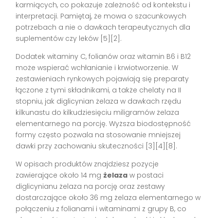
karmiących, co pokazuje zależność od kontekstu i
interpretacji. Pamiętaj, że mowa o szacunkowych
potrzebach a nie o dawkach terapeutycznych dla
suplementów czy leków [5][2].
Dodatek witaminy C, folianów oraz witamin B6 i B12
może wspierać wchłanianie i krwiotworzenie. W
zestawieniach rynkowych pojawiają się preparaty
łączone z tymi składnikami, a także chelaty na II
stopniu, jak diglicynian żelaza w dawkach rzędu
kilkunastu do kilkudziesięciu miligramów żelaza
elementarnego na porcję. Wyższa biodostępność
formy często pozwala na stosowanie mniejszej
dawki przy zachowaniu skuteczności [3][4][8].
W opisach produktów znajdziesz pozycje
zawierające około 14 mg
żelaza
w postaci
diglicynianu żelaza na porcję oraz zestawy
dostarczające około 36 mg żelaza elementarnego w
połączeniu z folianami i witaminami z grupy B, co