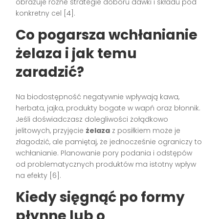
obrazuje różne strategie doboru dawki i składu pod
konkretny cel [4].
Co pogarsza wchłanianie
żelaza i jak temu
zaradzić?
Na biodostępność negatywnie wpływają kawa,
herbata, jajka, produkty bogate w wapń oraz błonnik.
Jeśli doświadczasz dolegliwości żołądkowo
jelitowych, przyjęcie
żelaza
z posiłkiem może je
złagodzić, ale pamiętaj, że jednocześnie ograniczy to
wchłanianie. Planowanie pory podania i odstępów
od problematycznych produktów ma istotny wpływ
na efekty [6].
Kiedy sięgnąć po formy
płynne lub o