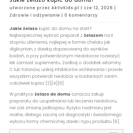
utworzone przez
AktivKids.pl
|
cze 12, 2026
|
Zdrowie i odżywianie
|
0 komentarzy
Jakie żelazo
kupić do domu na start?
Najbezpieczniej wybrać preparat z
żelazem
na II
stopniu utlenienia, najlepiej w formie chelatu jak
diglicynian, z dawką dopasowaną do wyników
badań, a przy potwierdzonym niedoborze rozważyć
lek zamiast suplementu. Zadbaj o dodatek witaminy
C lub folianów, unikaj inhibitorów wchłaniania i przede
wszystkim potwierdź niedobór w badaniach zanim
cokolwiek kupisz [2][4][6].
W praktyce
żelazo do domu
oznacza zakup
preparatu do uzupełniania lub leczenia niedoboru,
nie zaś zmianę jadłospisu. Ryzyko nadmiaru jest
realne, dlatego zacznij od diagnostyki i świadomego
wyboru formy chemicznej, dawki i typu produktu [6].