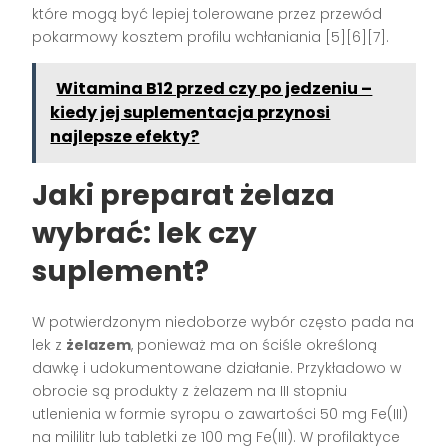
które mogą być lepiej tolerowane przez przewód
pokarmowy kosztem profilu wchłaniania [5][6][7].
Witamina B12 przed czy po jedzeniu –
kiedy jej suplementacja przynosi
najlepsze efekty?
Jaki preparat żelaza
wybrać: lek czy
suplement?
W potwierdzonym niedoborze wybór często pada na
lek z
żelazem
, ponieważ ma on ściśle określoną
dawkę i udokumentowane działanie. Przykładowo w
obrocie są produkty z żelazem na III stopniu
utlenienia w formie syropu o zawartości 50 mg Fe(III)
na mililitr lub tabletki ze 100 mg Fe(III). W profilaktyce