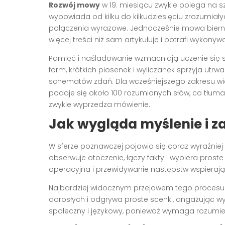
Rozwój mowy
w 19. miesiącu zwykle polega na s
wypowiada od kilku do kilkudziesięciu zrozumiał
połączenia wyrazowe. Jednocześnie mowa bierna
więcej treści niż sam artykułuje i potrafi wykon
Pamięć i naśladowanie wzmacniają uczenie się s
form, krótkich piosenek i wyliczanek sprzyja utr
schematów zdań. Dla wcześniejszego zakresu wiek
podaje się około 100 rozumianych słów, co tłum
zwykle wyprzedza mówienie.
Jak wygląda myślenie i 
W sferze poznawczej pojawia się coraz wyraźniej 
obserwuje otoczenie, łączy fakty i wybiera prost
operacyjna i przewidywanie następstw wspierają r
Najbardziej widocznym przejawem tego procesu
dorosłych i odgrywa proste scenki, angażując w
społeczny i językowy, ponieważ wymaga rozumieni