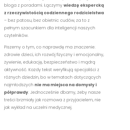
bloga z poradami. Łączymy
wiedzę ekspercką
z rzeczywistością codziennego rodzicielstwa
– bez patosu, bez obietnic cudów, za to z
pełnym szacunkiem dla inteligencji naszych
czytelników.
Piszemy o tym, co naprawdę ma znaczenie:
zdrowie dzieci, ich rozwój fizyczny i emocjonalny,
żywienie, edukację, bezpieczeństwo i mądrą
aktywność. Każdy tekst weryfikują specjaliści z
różnych dziedzin, bo w tematach dotyczących
najmłodszych
nie ma miejsca na domysły i
półprawdy
. Jednocześnie dbamy, żeby nasze
treści brzmiały jak rozmowa z przyjacielem, nie
jak wykład na uczelni medycznej.