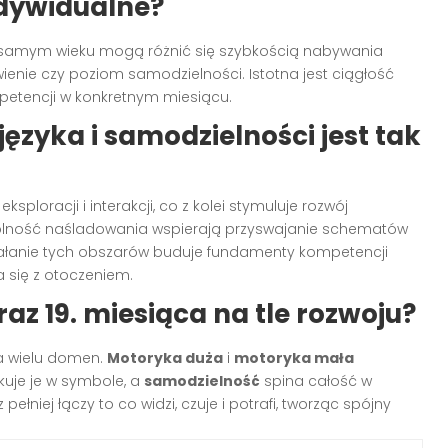
ndywidualne?
m samym wieku mogą różnić się szybkością nabywania
wienie czy poziom samodzielności. Istotna jest ciągłość
petencji w konkretnym miesiącu.
języka i samodzielności jest tak
sploracji i interakcji, co z kolei stymuluje rozwój
olność naśladowania wspierają przyswajanie schematów
iałanie tych obszarów buduje fundamenty kompetencji
 się z otoczeniem.
raz 19. miesiąca na tle rozwoju?
a wielu domen.
Motoryka duża
i
motoryka mała
uje je w symbole, a
samodzielność
spina całość w
łniej łączy to co widzi, czuje i potrafi, tworząc spójny