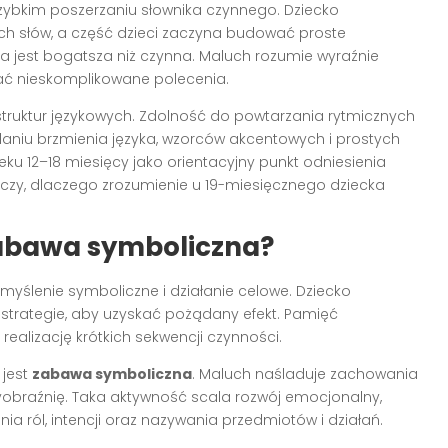
zybkim poszerzaniu słownika czynnego. Dziecko
ych słów, a część dzieci zaczyna budować proste
 jest bogatsza niż czynna. Maluch rozumie wyraźnie
ywać nieskomplikowane polecenia.
truktur językowych. Zdolność do powtarzania rytmicznych
walaniu brzmienia języka, wzorców akcentowych i prostych
u 12–18 miesięcy jako orientacyjny punkt odniesienia
aczy, dlaczego zrozumienie u 19-miesięcznego dziecka
zabawa symboliczna?
myślenie symboliczne i działanie celowe. Dziecko
e strategie, aby uzyskać pożądany efekt. Pamięć
ealizację krótkich sekwencji czynności.
 jest
zabawa symboliczna
. Maluch naśladuje zachowania
yobraźnię. Taka aktywność scala rozwój emocjonalny,
a ról, intencji oraz nazywania przedmiotów i działań.