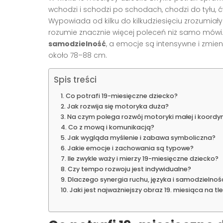
wchodzi i schodzi po schodach, chodzi do tyłu, ć
Wypowiada od kilku do kilkudziesięciu zrozumiały
rozumie znacznie więcej poleceń niż samo mówi.
samodzielność
, a emocje są intensywne i zmien
około 78–88 cm.
Spis treści
Co potrafi 19-miesięczne dziecko?
Jak rozwija się motoryka duża?
Na czym polega rozwój motoryki małej i koordyn
Co z mową i komunikacją?
Jak wygląda myślenie i zabawa symboliczna?
Jakie emocje i zachowania są typowe?
Ile zwykle waży i mierzy 19-miesięczne dziecko?
Czy tempo rozwoju jest indywidualne?
Dlaczego synergia ruchu, języka i samodzielnośc
Jaki jest najważniejszy obraz 19. miesiąca na tl