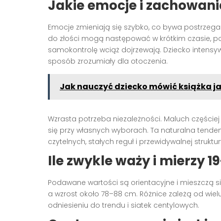
Jakie emocje i zachowani
Emocje zmieniają się szybko, co bywa postrzega
do złości mogą następować w krótkim czasie, po
samokontrolę wciąż dojrzewają. Dziecko intensywn
sposób zrozumiały dla otoczenia.
Jak nauczyć dziecko mówić książka j
Wzrasta potrzeba niezależności. Maluch częściej 
się przy własnych wyborach. Ta naturalna tende
czytelnych, stałych reguł i przewidywalnej struk
Ile zwykle waży i mierzy 
Podawane wartości są orientacyjne i mieszczą si
a wzrost około 78–88 cm. Różnice zależą od wiel
odniesieniu do trendu i siatek centylowych.