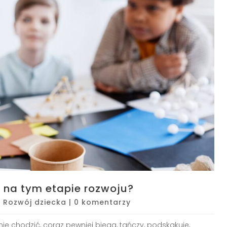
i na tym etapie rozwoju?
|
Rozwój dziecka
|
0 komentarzy
nie chodzić, coraz pewniej biega, tańczy, podskakuje,