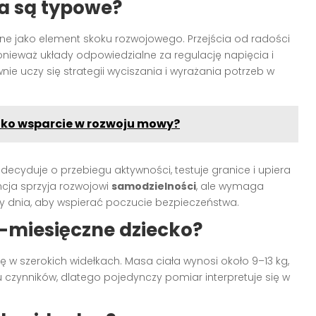
a są typowe?
ne jako element skoku rozwojowego. Przejścia od radości
nieważ układy odpowiedzialne za regulację napięcia i
ie uczy się strategii wyciszania i wyrażania potrzeb w
ako wsparcie w rozwoju mowy?
decyduje o przebiegu aktywności, testuje granice i upiera
ncja sprzyja rozwojowi
samodzielności
, ale wymaga
tury dnia, aby wspierać poczucie bezpieczeństwa.
19-miesięczne dziecko?
ę w szerokich widełkach. Masa ciała wynosi około 9–13 kg,
u czynników, dlatego pojedynczy pomiar interpretuje się w