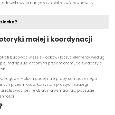
i środowiskowych napędza z kolei rozwój poznawczy i
dziecka?
toryki małej i koordynacji
otrafi budować wieże z klocków i łączyć elementy według
lepiej manipuluje drobnymi przedmiotami, co świadczy o
oni.
obsługowe. Maluch podejmuje próby samodzielnego
nych przedmiotów, korzysta z prostych strategii
 zrealizować cel. Te działania wzmacniają poczucie
enności.
?