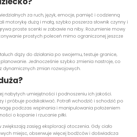
dziecko?
dzialnych za ruch, język, emocje, pamięć i codzienną
i motorykę dużą i małą, szybko poszerza słownik czynny i
dgrywa proste scenki w zabawie na niby. Rozumienie mowy
konywanie prostych poleceń mimo ograniczonej jeszcze
aluch dąży do działania po swojemu, testuje granice,
e planowanie. Jednocześnie szybko zmienia nastroje, co
a z dynamicznych zmian rozwojowych.
 duża?
ej nabytych umiejętności i podnoszeniu ich jakości.
czy i próbuje podskakiwać. Potrafi wchodzić i schodzić po
owagę podczas wspinania i manipulowania położeniem
ości o kopanie i rzucanie piłki.
 zwiększają zasięg eksploracji otoczenia. Gdy ciało
nowych miejsc, obserwuje więcej bodźców i doświadcza