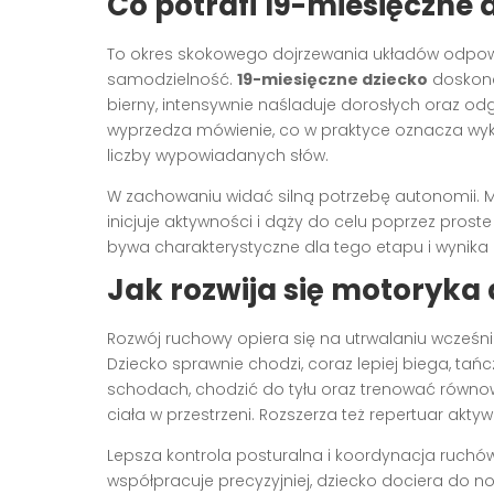
Co potrafi 19-miesięczne 
To okres skokowego dojrzewania układów odpowie
samodzielność.
19-miesięczne dziecko
doskonal
bierny, intensywnie naśladuje dorosłych oraz o
wyprzedza mówienie, co w praktyce oznacza wy
liczby wypowiadanych słów.
W zachowaniu widać silną potrzebę autonomii. M
inicjuje aktywności i dąży do celu poprzez prost
bywa charakterystyczne dla tego etapu i wynik
Jak rozwija się motoryka
Rozwój ruchowy opiera się na utrwalaniu wcześni
Dziecko sprawnie chodzi, coraz lepiej biega, tań
schodach, chodzić do tyłu oraz trenować równ
ciała w przestrzeni. Rozszerza też repertuar aktywn
Lepsza kontrola posturalna i koordynacja ruchów
współpracuje precyzyjniej, dziecko dociera do 