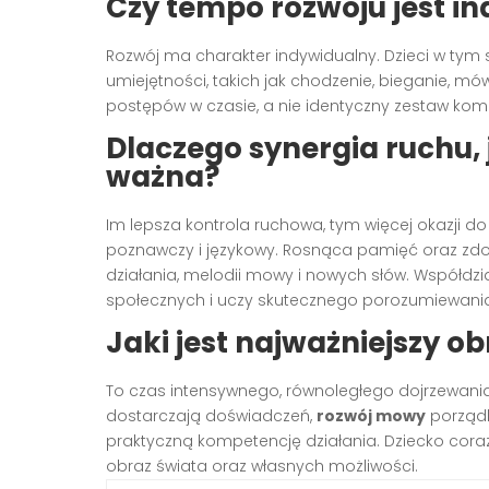
Czy tempo rozwoju jest i
Rozwój ma charakter indywidualny. Dzieci w ty
umiejętności, takich jak chodzenie, bieganie, mó
postępów w czasie, a nie identyczny zestaw kom
Dlaczego synergia ruchu, 
ważna?
Im lepsza kontrola ruchowa, tym więcej okazji do ek
poznawczy i językowy. Rosnąca pamięć oraz zd
działania, melodii mowy i nowych słów. Współdz
społecznych i uczy skutecznego porozumiewania
Jaki jest najważniejszy ob
To czas intensywnego, równoległego dojrzewani
dostarczają doświadczeń,
rozwój mowy
porządk
praktyczną kompetencję działania. Dziecko coraz pe
obraz świata oraz własnych możliwości.