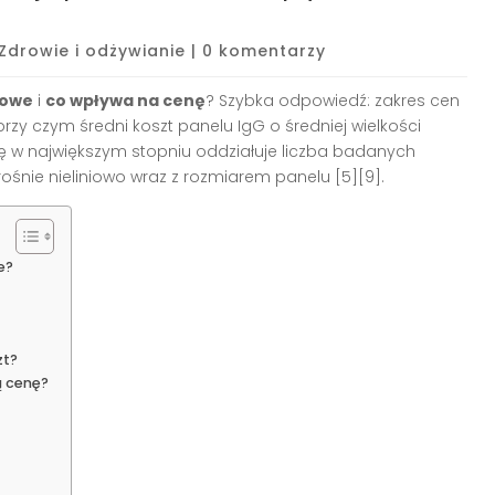
Zdrowie i odżywianie
|
0 komentarzy
mowe
i
co wpływa na cenę
? Szybka odpowiedź: zakres cen
 przy czym średni koszt panelu IgG o średniej wielkości
cenę w największym stopniu oddziałuje liczba badanych
ośnie nieliniowo wraz z rozmiarem panelu [5][9].
e?
zt?
ą cenę?