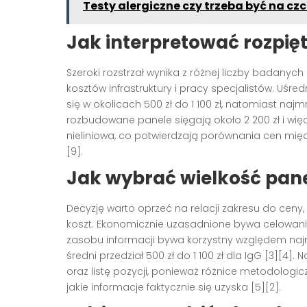
Testy alergiczne czy trzeba być na cz
Jak interpretować rozpię
Szeroki rozstrzał wynika z różnej liczby badanyc
kosztów infrastruktury i pracy specjalistów. Uśre
się w okolicach 500 zł do 1 100 zł, natomiast najm
rozbudowane panele sięgają około 2 200 zł i więce
nieliniowa, co potwierdzają porównania cen międz
[9].
Jak wybrać wielkość panel
Decyzję warto oprzeć na relacji zakresu do ceny, 
koszt. Ekonomicznie uzasadnione bywa celowanie 
zasobu informacji bywa korzystny względem najmn
średni przedział 500 zł do 1 100 zł dla IgG [3][4
oraz listę pozycji, ponieważ różnice metodologicz
jakie informacje faktycznie się uzyska [5][2].