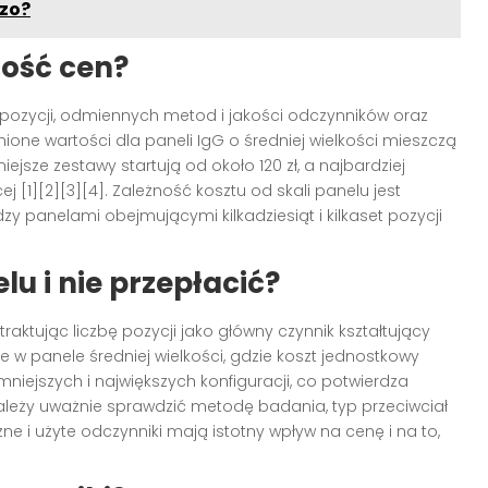
czo?
tość cen?
h pozycji, odmiennych metod i jakości odczynników oraz
dnione wartości dla paneli IgG o średniej wielkości mieszczą
niejsze zestawy startują od około 120 zł, a najbardziej
j [1][2][3][4]. Zależność kosztu od skali panelu jest
y panelami obejmującymi kilkadziesiąt i kilkaset pozycji
u i nie przepłacić?
traktując liczbę pozycji jako główny czynnik kształtujący
w panele średniej wielkości, gdzie koszt jednostkowy
iejszych i największych konfiguracji, co potwierdza
]. Należy uważnie sprawdzić metodę badania, typ przeciwciał
ne i użyte odczynniki mają istotny wpływ na cenę i na to,