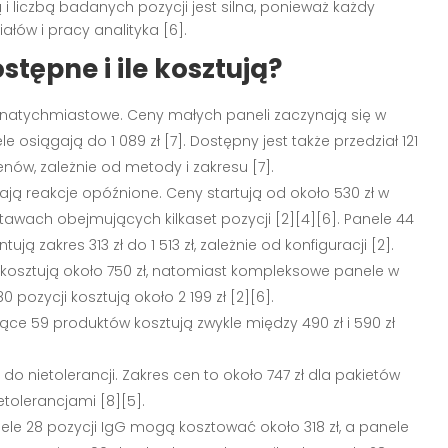
i liczbą badanych pozycji jest silna, ponieważ każdy
ałów i pracy analityka [6].
tępne i ile kosztują?
e natychmiastowe. Ceny małych paneli zaczynają się w
 osiągają do 1 089 zł [7]. Dostępny jest także przedział 121
enów, zależnie od metody i zakresu [7].
ą reakcje opóźnione. Ceny startują od około 530 zł w
stawach obejmujących kilkaset pozycji [2][4][6]. Panele 44
 zakres 313 zł do 1 513 zł, zależnie od konfiguracji [2].
 kosztują około 750 zł, natomiast kompleksowe panele w
ozycji kosztują około 2 199 zł [2][6].
ące 59 produktów kosztują zwykle między 490 zł i 590 zł
 nietolerancji. Zakres cen to około 747 zł dla pakietów
tolerancjami [8][5].
le 28 pozycji IgG mogą kosztować około 318 zł, a panele