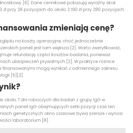
nostkowy [6]. Dane cennikowe pokazują wyraźny skok
 zł przy 28 pozycjach do około 2 190 zł przy 280 pozycjach
finansowania zmieniają cenę?
ględu na koszty operacyjne, choć jednocześnie
erokich paneli jest tam większa [2]. Warto zweryfikować,
jmuje refundację części kosztów badania, ponieważ
mach ubezpieczeń prywatnych [2]. W praktyce różnice
ie finansowanymi mogą wynikać z odmiennego zakresu
gii [5][2].
ynik?
le około 7 dni roboczych dla badań z grupy IgG w
nych paneli IgG obejmujących setki pozycji czas ten
aniach genetycznych okno czasowe bywa szersze i wynosi
owości laboratorium [8].