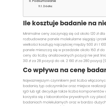
Podsumowanie
Źródła:
Ile kosztuje badanie na 
Minimalne ceny zaczynają się od około 120 zł dl
rozbudowane panele molekularne sięgają i przekr
wielkości kosztują najczęściej między 500 zł i 1 1
panele mieszczą się w przedziale około 150 zł do 
ceny do liczby analizowanych pozycji nie jest lin
313 zł za 28 pozycji do ok. 2 190 zł za 280 pozycji [9
Co wpływa na cenę bada
Najważniejszym czynnikiem jest liczba włączony
badania, typ odczynników oraz miejsce realizacji
IgG lub IgE decyduje także liczba komponentów 
korzysta się z laboratoriów prywatnych czy pla
badaniach molekularnych oraz w bardzo dużych 