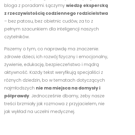
bloga z poradami. Łączymy
wiedzę ekspercką
z rzeczywistością codziennego rodzicielstwa
– bez patosu, bez obietnic cudów, za to z
pełnym szacunkiem dla inteligencji naszych
czytelników.
Piszemy o tym, co naprawdę ma znaczenie:
zdrowie dzieci, ich rozwój fizyczny i emocjonalny,
żywienie, edukację, bezpieczeństwo i mądrą
aktywność. Każdy tekst weryfikują specjaliści z
różnych dziedzin, bo w tematach dotyczących
najmłodszych
nie ma miejsca na domysły i
półprawdy
. Jednocześnie dbamy, żeby nasze
treści brzmiały jak rozmowa z przyjacielem, nie
jak wykład na uczelni medycznej.