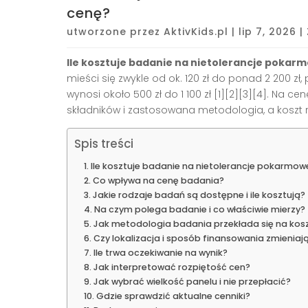
cenę?
utworzone przez
AktivKids.pl
|
lip 7, 2026
|
Ile kosztuje badanie na nietolerancje pokar
mieści się zwykle od ok. 120 zł do ponad 2 200 zł,
wynosi około 500 zł do 1 100 zł [1][2][3][4]. Na 
składników i zastosowana metodologia, a koszt r
Spis treści
Ile kosztuje badanie na nietolerancje pokarmow
Co wpływa na cenę badania?
Jakie rodzaje badań są dostępne i ile kosztują?
Na czym polega badanie i co właściwie mierzy?
Jak metodologia badania przekłada się na kos
Czy lokalizacja i sposób finansowania zmieniaj
Ile trwa oczekiwanie na wynik?
Jak interpretować rozpiętość cen?
Jak wybrać wielkość panelu i nie przepłacić?
Gdzie sprawdzić aktualne cenniki?