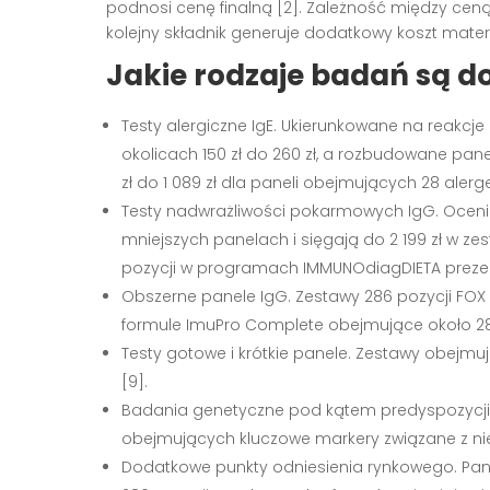
podnosi cenę finalną [2]. Zależność między ceną 
kolejny składnik generuje dodatkowy koszt materi
Jakie rodzaje badań są dos
Testy alergiczne IgE. Ukierunkowane na reakcj
okolicach 150 zł do 260 zł, a rozbudowane panele
zł do 1 089 zł dla paneli obejmujących 28 alerg
Testy nadwrażliwości pokarmowych IgG. Oceniaj
mniejszych panelach i sięgają do 2 199 zł w ze
pozycji w programach IMMUNOdiagDIETA prezentują
Obszerne panele IgG. Zestawy 286 pozycji FOX
formule ImuPro Complete obejmujące około 280 p
Testy gotowe i krótkie panele. Zestawy obejmuj
[9].
Badania genetyczne pod kątem predyspozycji do
obejmujących kluczowe markery związane z nie
Dodatkowe punkty odniesienia rynkowego. Pane