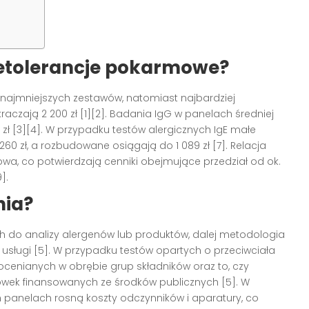
nietolerancje pokarmowe?
a najmniejszych zestawów, natomiast najbardziej
aczają 2 200 zł [1][2]. Badania IgG w panelach średniej
00 zł [3][4]. W przypadku testów alergicznych IgE małe
260 zł, a rozbudowane osiągają do 1 089 zł [7]. Relacja
iowa, co potwierdzają cenniki obejmujące przedział od ok.
].
nia?
ch do analizy alergenów lub produktów, dalej metodologia
 usługi [5]. W przypadku testów opartych o przeciwciała
ocenianych w obrębie grup składników oraz to, czy
cówek finansowanych ze środków publicznych [5]. W
panelach rosną koszty odczynników i aparatury, co