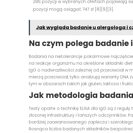
286 pozycji w wybranych ofertach pojawiają si
pozycji mogą osiągać 747 zł [8][9][3].
Jak wygląda badanie u alergologa i 
Na czym polega badanie i
Badania na nietolerancje pokarmowe najczęściej 
na reakcje organizmu na określone składniki die
IgG o nadwrażliwości zależnej od przeciwciał w
mierzą przeciwciał, tylko analizują warianty DNA
tym w obszarach takich jak gluten, laktoza i frukt
Jak metodologia badania 
Testy oparte o technikę ELISA dla IgG są z regu
złożonej infrastruktury i tańszych odczynników. 
bardziej zaawansowanego zaplecza i szerokiego 
Rosnąca liczba badanych składników bezpośredn