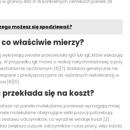
ę w granicy 490 zł. W konkretnych cennikach panele 28
czego możesz się spodziewać?
 co właściwie mierzy?
wykrywają swoiste przeciwciała IgG lub IgE, które wskazują
ty. W przypadku IgE mowa o reakcji natychmiastowej, a przy
 mechanizmie opóźnionym [6][7]. Badania genetyczne nie
 związane z predyspozycjami do wybranych nietolerancji, w
oza [8][5].
przekłada się na koszt?
ły tańsze niż panele molekularne, ponieważ wymagają mniej
Panele molekularne obejmujące setki pozycji potrzebują
zestawu odczynników, co wyraźnie winduje koszt [2].
io zwiększa zużycie odczynników i czas pracy, więc każda