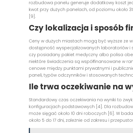
rozbudowa panelu generuje dodatkowy koszt jed
kwot przy dużych panelach, od poziomu około 313
[9].
Czy lokalizacja i sposób 
Ceny w dużych miastach mogą być wyższe ze wz
dostępność wyspecjalizowanych laboratoriów i sz
czy posiadany pakiet medyczny albo polisa obe
niektóre świadczenia są współfinansowane w ra
cenowe między punktami prywatnymi i publiczn
paneli, typów odczynników i stosowanych technolo
Ile trwa oczekiwanie na w
Standardowy czas oczekiwania na wyniki to zwyk
konfiguracjach podstawowych [4]. Dla rozbudowa
może sięgać około 10 dni roboczych [6]. W bad
około 5 do 17 dni, zależnie od zakresu i przepust