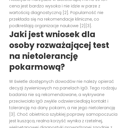
cena jest bardzo wysoka i nie idzie w parze z
wartością diagnostyczną [2]. Popularność nie
przekłada się na rekomendacje kliniczne, co
podkreślają organizacje naukowe [2][3].
Jaki jest wniosek dla
osoby rozważającej
test
na nietolerancję
pokarmową
?
W świetle dostępnych dowodów nie należy opierać
decyzji żywieniowych na panelach IgG. Tego rodzaju
badania nie są rekomendowane, a wykrywane
przeciwciała IgG zwykle odzwierciedlają kontakt i
tolerancję na dany pokarm, a nie jego nietolerancję
[3]. Choć obietnica szybkiej poprawy samopoczucia
jest kusząca, realna korzyść wynika z rzetelnej,
wieloetapowej diagnostyki prowadzonej zgodnie z