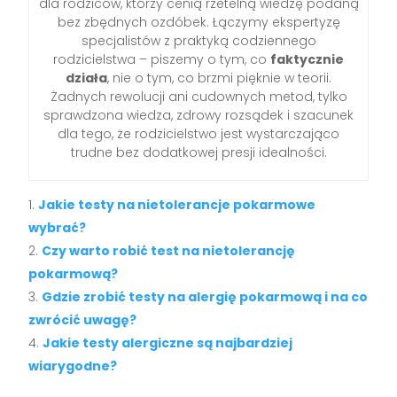
dla rodziców, którzy cenią rzetelną wiedzę podaną
bez zbędnych ozdóbek. Łączymy ekspertyzę
specjalistów z praktyką codziennego
rodzicielstwa – piszemy o tym, co
faktycznie
działa
, nie o tym, co brzmi pięknie w teorii.
Żadnych rewolucji ani cudownych metod, tylko
sprawdzona wiedza, zdrowy rozsądek i szacunek
dla tego, że rodzicielstwo jest wystarczająco
trudne bez dodatkowej presji idealności.
Jakie testy na nietolerancje pokarmowe
wybrać?
Czy warto robić test na nietolerancję
pokarmową?
Gdzie zrobić testy na alergię pokarmową i na co
zwrócić uwagę?
Jakie testy alergiczne są najbardziej
wiarygodne?