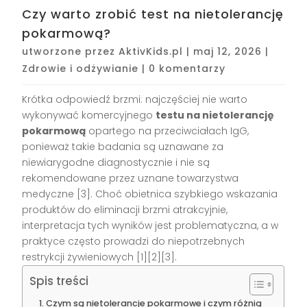
Czy warto zrobić test na nietolerancję
pokarmową?
utworzone przez
AktivKids.pl
|
maj 12, 2026
|
Zdrowie i odżywianie
|
0 komentarzy
Krótka odpowiedź brzmi: najczęściej nie warto
wykonywać komercyjnego
testu na nietolerancję
pokarmową
opartego na przeciwciałach IgG,
ponieważ takie badania są uznawane za
niewiarygodne diagnostycznie i nie są
rekomendowane przez uznane towarzystwa
medyczne [3]. Choć obietnica szybkiego wskazania
produktów do eliminacji brzmi atrakcyjnie,
interpretacja tych wyników jest problematyczna, a w
praktyce często prowadzi do niepotrzebnych
restrykcji żywieniowych [1][2][3].
Spis treści
Czym są nietolerancje pokarmowe i czym różnią