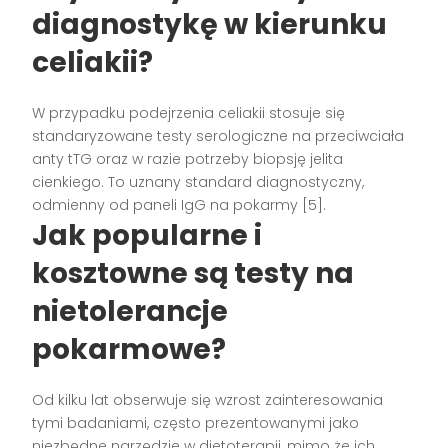
diagnostykę w kierunku
celiakii?
W przypadku podejrzenia celiakii stosuje się
standaryzowane testy serologiczne na przeciwciała
anty tTG oraz w razie potrzeby biopsję jelita
cienkiego. To uznany standard diagnostyczny,
odmienny od paneli IgG na pokarmy [5].
Jak popularne i
kosztowne są
testy na
nietolerancje
pokarmowe
?
Od kilku lat obserwuje się wzrost zainteresowania
tymi badaniami, często prezentowanymi jako
niezbędne narzędzie w dietoterapii, mimo że ich