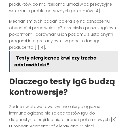
produktów, co ma rzekomo umożliwiać precyzyjne
wskazanie problematycznych pokarmów [4].
Mechanizm tych badań opiera się na oznaczeniu
obecności przeciwciał IgG przeciwko poszczególnym
pokarmom i porównaniu ich poziomu z ustalonymi
progami interpretacyjnymi w panelu danego
producenta [1][4].
Testy alergiczne z krwi czy trzeba
odstawić leki?
Dlaczego testy IgG budzą
kontrowersje?
Żadne światowe towarzystwo alergologiczne i
immunologiczne nie zaleca testów IgG do
diagnostyki alergii lub nietolerancji pokarmowych [3].
European Academy of Allergy and Clinical