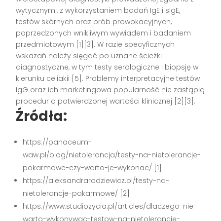
wytycznymi, z wykorzystaniem badań IgE i sIgE,
testów skórnych oraz prób prowokacyjnych,
poprzedzonych wnikliwym wywiadem i badaniem
przedmiotowym [1][3]. W razie specyficznych
wskazań należy sięgać po uznane ścieżki
diagnostyczne, w tym testy serologiczne i biopsję w
kierunku celiakii [5]. Problemy interpretacyjne testów
IgG oraz ich marketingowa popularność nie zastąpią
procedur o potwierdzonej wartości klinicznej [2][3].
Źródła:
https://panaceum-
waw.pl/blog/nietolerancja/testy-na-nietolerancje-
pokarmowe-czy-warto-je-wykonac/ [1]
https://aleksandrarodziewicz.pl/testy-na-
nietolerancje-pokarmowe/ [2]
https://www.studiozycia.pl/articles/dlaczego-nie-
warto-wykonywac-testow-na-nietolerancje-