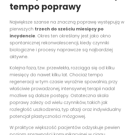
tempo poprawy
Największe szanse na znaczną poprawę występują w
pierwszych
trzech do sześciu miesięcy po
incydencie
. Okres ten określany jest jako okno
spontanicznej rekonwalescencji, kiedy czynniki
biologiczne i procesy naprawcze są najbardziej
aktywne.
Kolejna faza, tzw. przewlekła, rozciąga się od kilku
miesięcy do nawet kilku lat. Chociaż tempo
regeneracji w tym czasie wyraźnie spowalnia, przy
właściwie prowadzonej, intensywnej terapii nadal
możliwe są dalsze postępy. Ostateczna skala
poprawy zależy od wielu czynników, takich jak
rozległość uszkodzenia, typ afazji oraz indywidualny
potencjał plastyczności mózgowej.
W praktyce większość pacjentów odzyskuje pewien
poziom sprawności komunikacyjnej w ciągu