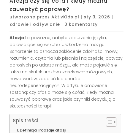
Afazja czy się cofa i kiedy można
zauważyć poprawę?
utworzone przez
AktivKids.pl
|
sty 3, 2026
|
Zdrowie i odżywianie
|
0 komentarzy
Afazja
to poważne, nabyte zaburzenie języka,
pojawiające się wskutek uszkodzenia mózgu.
Schorzenie to oznacza zakłócenie zdolności mowy,
rozumienia, czytania lub pisania i najczęściej dotyczy
dorosłych po udarze mózgu, ale może pojawić się
także na skutek urazów czaszkowo-mózgowych,
nowotworów, zapaleń lub chorób
neurodegeneracyjnych. W artykule omówione
zostaną: czy afazja może się cofać, kiedy można
zauważyć poprawę oraz jakie czynniki decydują o
skuteczności terapii.
Spis treści
Definicja i rodzaje afazji