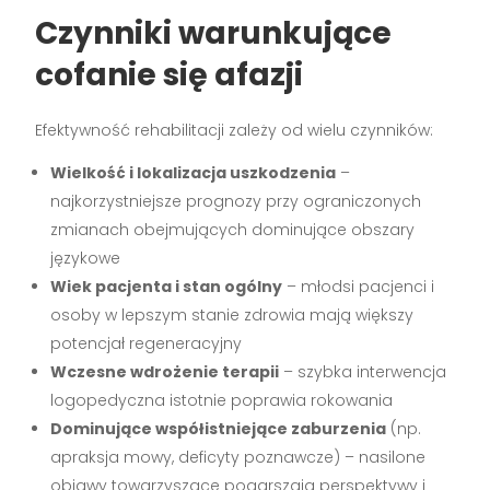
Czynniki warunkujące
cofanie się afazji
Efektywność rehabilitacji zależy od wielu czynników:
Wielkość i lokalizacja uszkodzenia
–
najkorzystniejsze prognozy przy ograniczonych
zmianach obejmujących dominujące obszary
językowe
Wiek pacjenta i stan ogólny
– młodsi pacjenci i
osoby w lepszym stanie zdrowia mają większy
potencjał regeneracyjny
Wczesne wdrożenie terapii
– szybka interwencja
logopedyczna istotnie poprawia rokowania
Dominujące współistniejące zaburzenia
(np.
apraksja mowy, deficyty poznawcze) – nasilone
objawy towarzyszące pogarszają perspektywy i