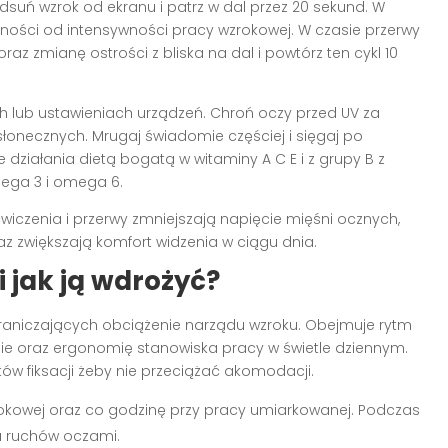
dsuń wzrok od ekranu i patrz w dal przez 20 sekund. W
żności od intensywności pracy wzrokowej. W czasie przerwy
az zmianę ostrości z bliska na dal i powtórz ten cykl 10
rach lub ustawieniach urządzeń. Chroń oczy przed UV za
łonecznych. Mrugaj świadomie częściej i sięgaj po
 działania dietą bogatą w witaminy A C E i z grupy B z
ega 3 i omega 6.
wiczenia i przerwy zmniejszają napięcie mięśni ocznych,
z zwiększają komfort widzenia w ciągu dnia.
i jak ją wdrożyć?
raniczających obciążenie narządu wzroku. Obejmuje rytm
e oraz ergonomię stanowiska pracy w świetle dziennym.
w fiksacji żeby nie przeciążać akomodacji.
zrokowej oraz co godzinę przy pracy umiarkowanej. Podczas
ka ruchów oczami.