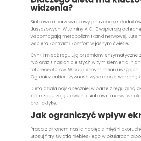
widzenia?
Siatkówka i nerw wzrokowy potrzebują składnik
tłuszczowych. Witaminy A C i E wspierają ochro
wspomagają metabolizm tkanki nerwowej. Luteina 
wspiera kontrast i komfort w jasnym świetle.
Cynk i miedź regulują przemiany enzymatyczne 
ryb oraz z nasion oleistych w tym siemienia lni
fotoreceptorów. W codziennym menu uwzględnij t
Ogranicz cukier i żywność wysokoprzetworzoną kt
Dieta działa najskuteczniej w parze z regularną
które zaburzają ukrwienie siatkówki i nerwu wzro
profilaktykę.
Jak ograniczyć wpływ ekr
Praca z ekranem nasila napięcie mięśni okoruch
Stosuj filtry światła niebieskiego w okularach al