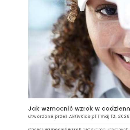
Jak wzmocnić wzrok w codzien
utworzone przez
AktivKids.pl
|
maj 12, 2026
Chcesz
wzmocnić wzrok
bez skomplikowanych m