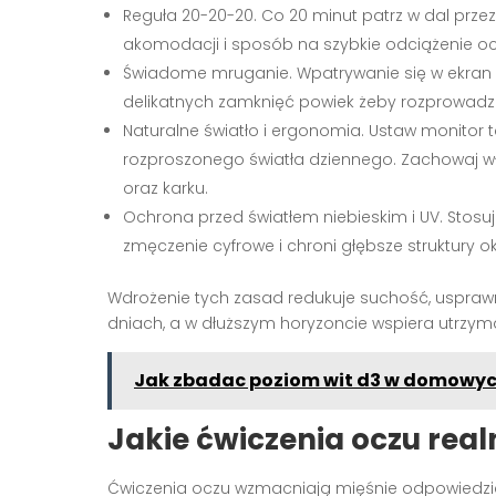
Reguła 20-20-20. Co 20 minut patrz w dal prze
akomodacji i sposób na szybkie odciążenie oc
Świadome mruganie. Wpatrywanie się w ekran o
delikatnych zamknięć powiek żeby rozprowadzić
Naturalne światło i ergonomia. Ustaw monitor ta
rozproszonego światła dziennego. Zachowaj wł
oraz karku.
Ochrona przed światłem niebieskim i UV. Stosuj
zmęczenie cyfrowe i chroni głębsze struktury o
Wdrożenie tych zasad redukuje suchość, usprawn
dniach, a w dłuższym horyzoncie wspiera utrzym
Jak zbadac poziom wit d3 w domowy
Jakie ćwiczenia oczu rea
Ćwiczenia oczu wzmacniają mięśnie odpowiedzial