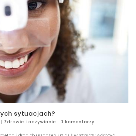
nych sytuacjach?
|
Zdrowie i odżywianie
|
0 komentarzy
etod i drogich urządzeń już dziś wystarczy wdrożyć