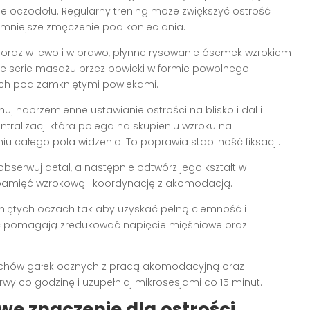
ie oczodołu. Regularny trening może zwiększyć ostrość
 mniejsze zmęczenie pod koniec dnia.
 oraz w lewo i w prawo, płynne rysowanie ósemek wzrokiem
kie serie masażu przez powieki w formie powolnego
ch pod zamkniętymi powiekami.
j naprzemienne ustawianie ostrości na blisko i dal i
entralizacji która polega na skupieniu wzroku na
 całego pola widzenia. To poprawia stabilność fiksacji.
bserwuj detal, a następnie odtwórz jego kształt w
pamięć wzrokową i koordynację z akomodacją.
kniętych oczach tak aby uzyskać pełną ciemność i
 pomagają zredukować napięcie mięśniowe oraz
 ruchów gałek ocznych z pracą akomodacyjną oraz
wy co godzinę i uzupełniaj mikrosesjami co 15 minut.
we znaczenie dla ostrości