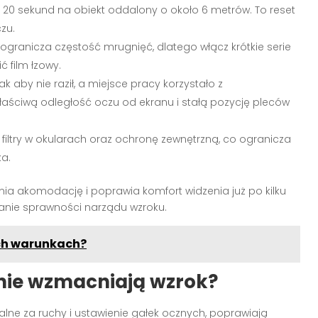
z 20 sekund na obiekt oddalony o około 6 metrów. To reset
zu.
granicza częstość mrugnięć, dlatego włącz krótkie serie
 film łzowy.
k aby nie raził, a miejsce pracy korzystało z
aściwą odległość oczu od ekranu i stałą pozycję pleców
 filtry w okularach oraz ochronę zewnętrzną, co ogranicza
ka.
ia akomodację i poprawia komfort widzenia już po kilku
anie sprawności narządu wzroku.
ch warunkach?
lnie wzmacniają wzrok?
ne za ruchy i ustawienie gałek ocznych, poprawiają