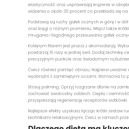
elastyczność oraz usprawniają krążenie w obręb
widzenia o około 20 procent co przekłada się na
Podstawą są ruchy gałek ocznych w górę i w dół
oraz kręgi o różnym promieniu. Włącz także krót
mrugania i łagodnego przesuwania gałek oczny
Kolejnym filarem jest praca z akomodacją. Wykonu
powtarzaj 10 razy w jednej serii. Dodaj technikę c
precyzyjnym punkcie oraz świadomym rozluźnieniu
Ćwicz również pamięć obrazu. Najpierw uważnie o
wyobraźni z zamkniętymi oczami. Wzmacnia to 
Stosuj palming. Oprzyj rozgrzane dłonie na zam
zachować swobodny oddech. Ciepło i ciemność
przyspieszają regenerację receptorów siatkówki.
Najlepsze efekty uzyskasz łącząc krótki zestaw
technikami relaksacyjnymi. Ćwicz w ramach przer
Dlaczego dieta ma kluczo