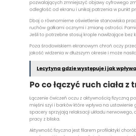
pozwalających zmniejszyć objawy cyfrowego zmę
odległość od ekranu i unikaj patrzenia w punkt pr
Dbaj o równomierne oświetlenie stanowiska pracy
ruchów gałkami ocznymi i zmianę ostrości. Pamię
Jeśli to potrzebne stosuj krople nawilżające b
Poza środowiskiem ekranowym chroń oczy przed
jakość widzenia w dłuższym okresie i może nasila
Lecytyna gdzie występuje i jak wpływ
Po co łączyć ruch ciała z
Łączenie ćwiczeń oczu z aktywnością fizyczną po
mięśni szyi i barków które wpływa na ustawienie 
spacery sprzyjają relaksacji układu nerwowego,
pracy z bliska.
Aktywność fizyczna jest filarem profilaktyki cho