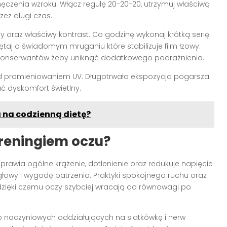
czenia wzroku. Włącz regułę 20-20-20, utrzymuj właściwą
zez długi czas.
 oraz właściwy kontrast. Co godzinę wykonaj krótką serię
taj o świadomym mruganiu które stabilizuje film łzowy.
ez konserwantów żeby uniknąć dodatkowego podrażnienia.
 promieniowaniem UV. Długotrwała ekspozycja pogarsza
ć dyskomfort świetlny.
a na codzienną dietę?
 treningiem oczu?
prawia ogólne krążenie, dotlenienie oraz redukuje napięcie
głowy i wygodę patrzenia. Praktyki spokojnego ruchu oraz
 dzięki czemu oczy szybciej wracają do równowagi po
rób naczyniowych oddziałujących na siatkówkę i nerw