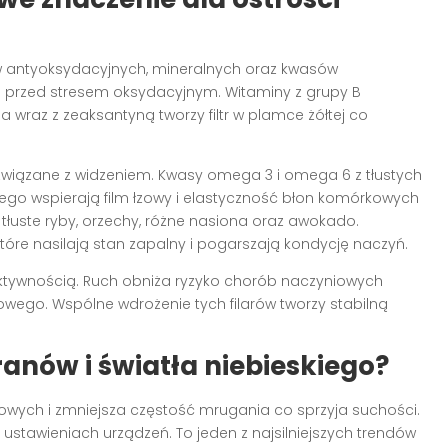
ów antyoksydacyjnych, mineralnych oraz kwasów
nę przed stresem oksydacyjnym. Witaminy z grupy B
wraz z zeaksantyną tworzy filtr w plamce żółtej co
związane z widzeniem. Kwasy omega 3 i omega 6 z tłustych
anego wspierają film łzowy i elastyczność błon komórkowych
łuste ryby, orzechy, różne nasiona oraz awokado.
óre nasilają stan zapalny i pogarszają kondycję naczyń.
 aktywnością. Ruch obniża ryzyko chorób naczyniowych
kowego. Wspólne wdrożenie tych filarów tworzy stabilną
anów i światła niebieskiego?
owych i zmniejsza częstość mrugania co sprzyja suchości.
bo ustawieniach urządzeń. To jeden z najsilniejszych trendów