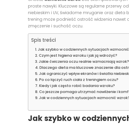
proste nawyki. Kluczowe są regularne przerwy od
niebieskim i UV, świadome mruganie oraz dieta 
trening może podnieść ostrość widzenia nawet o
zmęczenie i suchość oczu.
Spis treści
Jak szybko w codziennych sytuacjach wzmocnić
Czym jest higiena wzroku i jak ją wdrożyć?
Jakie ćwiczenia oczu realnie wzmacniają wzrok?
Dlaczego dieta ma kluczowe znaczenie dla ostr
Jak ograniczyć wpływ ekranów i światła niebies
Po co łączyć ruch ciała z treningiem oczu?
Kiedy i jak często robić badania wzroku?
Co jeszcze pomaga utrzymać nawilżenie i komf
Jak w codziennych sytuacjach wzmocnić wzrok
Jak szybko w codziennyc