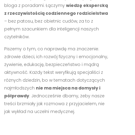
bloga z poradami. Łączymy
wiedzę ekspercką
z rzeczywistością codziennego rodzicielstwa
– bez patosu, bez obietnic cudów, za to z
pełnym szacunkiem dla inteligencji naszych
czytelników.
Piszemy o tym, co naprawdę ma znaczenie:
zdrowie dzieci, ich rozwój fizyczny i emocjonalny,
żywienie, edukację, bezpieczeństwo i mądrą
aktywność. Każdy tekst weryfikują specjaliści z
różnych dziedzin, bo w tematach dotyczących
najmłodszych
nie ma miejsca na domysły i
półprawdy
. Jednocześnie dbamy, żeby nasze
treści brzmiały jak rozmowa z przyjacielem, nie
jak wykład na uczelni medycznej.