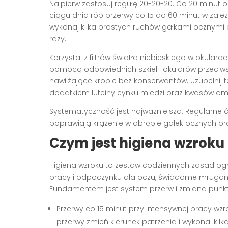
Najpierw zastosuj regułę 20-20-20. Co 20 minut o
ciągu dnia rób przerwy co 15 do 60 minut w zale
wykonaj kilka prostych ruchów gałkami ocznymi or
razy.
Korzystaj z filtrów światła niebieskiego w okula
pomocą odpowiednich szkieł i okularów przeciws
nawilżające krople bez konserwantów. Uzupełnij te
dodatkiem luteiny cynku miedzi oraz kwasów om
Systematyczność jest najważniejsza. Regularne ć
poprawiają krążenie w obrębie gałek ocznych ora
Czym jest higiena wzroku 
Higiena wzroku to zestaw codziennych zasad og
pracy i odpoczynku dla oczu, świadome mrugani
Fundamentem jest system przerw i zmiana punktó
Przerwy co 15 minut przy intensywnej pracy w
przerwy zmień kierunek patrzenia i wykonaj kil