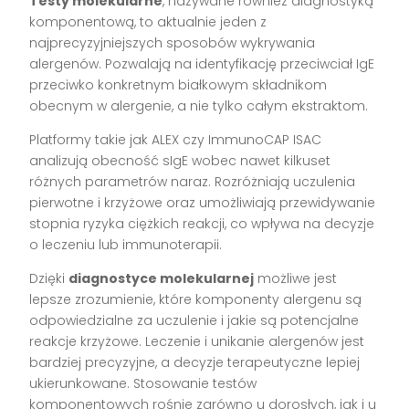
Testy molekularne
, nazywane również diagnostyką
komponentową, to aktualnie jeden z
najprecyzyjniejszych sposobów wykrywania
alergenów. Pozwalają na identyfikację przeciwciał IgE
przeciwko konkretnym białkowym składnikom
obecnym w alergenie, a nie tylko całym ekstraktom.
Platformy takie jak ALEX czy ImmunoCAP ISAC
analizują obecność sIgE wobec nawet kilkuset
różnych parametrów naraz. Rozróżniają uczulenia
pierwotne i krzyżowe oraz umożliwiają przewidywanie
stopnia ryzyka ciężkich reakcji, co wpływa na decyzje
o leczeniu lub immunoterapii.
Dzięki
diagnostyce molekularnej
możliwe jest
lepsze zrozumienie, które komponenty alergenu są
odpowiedzialne za uczulenie i jakie są potencjalne
reakcje krzyżowe. Leczenie i unikanie alergenów jest
bardziej precyzyjne, a decyzje terapeutyczne lepiej
ukierunkowane. Stosowanie testów
komponentowych rośnie zarówno u dorosłych, jak i u