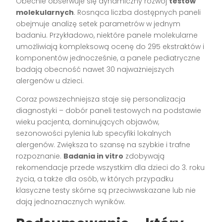
Obecnie obserwuje się dynamiczny rozwój
testów
molekularnych
. Rosnąca liczba dostępnych paneli
obejmuje analizę setek parametrów w jednym
badaniu. Przykładowo, niektóre panele molekularne
umożliwiają kompleksową ocenę do 295 ekstraktów i
komponentów jednocześnie, a panele pediatryczne
badają obecność nawet 30 najważniejszych
alergenów u dzieci.
Coraz powszechniejsza staje się personalizacja
diagnostyki – dobór paneli testowych na podstawie
wieku pacjenta, dominujących objawów,
sezonowości pylenia lub specyfiki lokalnych
alergenów. Zwiększa to szansę na szybkie i trafne
rozpoznanie.
Badania in vitro
zdobywają
rekomendacje przede wszystkim dla dzieci do 3. roku
życia, a także dla osób, w których przypadku
klasyczne testy skórne są przeciwwskazane lub nie
dają jednoznacznych wyników.