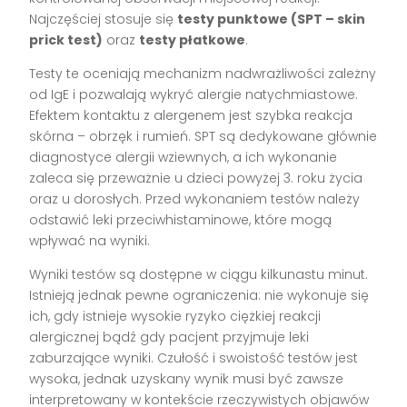
Najczęściej stosuje się
testy punktowe (SPT – skin
prick test)
oraz
testy płatkowe
.
Testy te oceniają mechanizm nadwrażliwości zależny
od IgE i pozwalają wykryć alergie natychmiastowe.
Efektem kontaktu z alergenem jest szybka reakcja
skórna – obrzęk i rumień. SPT są dedykowane głównie
diagnostyce alergii wziewnych, a ich wykonanie
zaleca się przeważnie u dzieci powyżej 3. roku życia
oraz u dorosłych. Przed wykonaniem testów należy
odstawić leki przeciwhistaminowe, które mogą
wpływać na wyniki.
Wyniki testów są dostępne w ciągu kilkunastu minut.
Istnieją jednak pewne ograniczenia: nie wykonuje się
ich, gdy istnieje wysokie ryzyko ciężkiej reakcji
alergicznej bądź gdy pacjent przyjmuje leki
zaburzające wyniki. Czułość i swoistość testów jest
wysoka, jednak uzyskany wynik musi być zawsze
interpretowany w kontekście rzeczywistych objawów