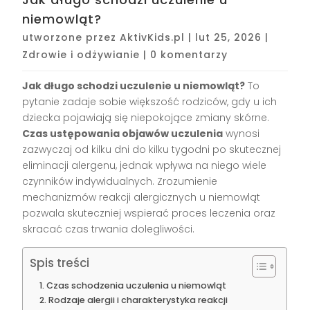
niemowląt?
utworzone przez
AktivKids.pl
|
lut 25, 2026
|
Zdrowie i odżywianie
|
0 komentarzy
Jak długo schodzi uczulenie u niemowląt?
To
pytanie zadaje sobie większość rodziców, gdy u ich
dziecka pojawiają się niepokojące zmiany skórne.
Czas ustępowania objawów uczulenia
wynosi
zazwyczaj od kilku dni do kilku tygodni po skutecznej
eliminacji alergenu, jednak wpływa na niego wiele
czynników indywidualnych. Zrozumienie
mechanizmów reakcji alergicznych u niemowląt
pozwala skuteczniej wspierać proces leczenia oraz
skracać czas trwania dolegliwości.
Spis treści
Czas schodzenia uczulenia u niemowląt
Rodzaje alergii i charakterystyka reakcji