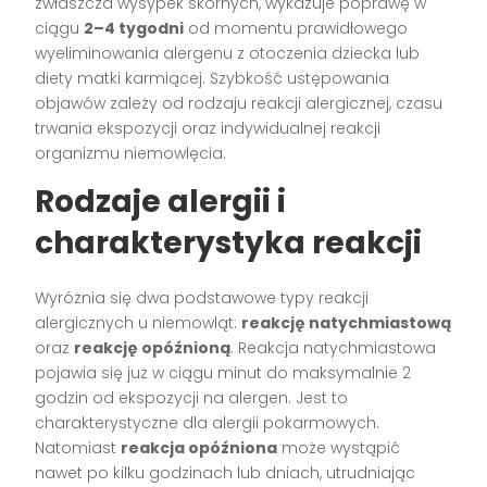
zwłaszcza wysypek skórnych, wykazuje poprawę w
ciągu
2–4 tygodni
od momentu prawidłowego
wyeliminowania alergenu z otoczenia dziecka lub
diety matki karmiącej. Szybkość ustępowania
objawów zależy od rodzaju reakcji alergicznej, czasu
trwania ekspozycji oraz indywidualnej reakcji
organizmu niemowlęcia.
Rodzaje alergii i
charakterystyka reakcji
Wyróżnia się dwa podstawowe typy reakcji
alergicznych u niemowląt:
reakcję natychmiastową
oraz
reakcję opóźnioną
. Reakcja natychmiastowa
pojawia się już w ciągu minut do maksymalnie 2
godzin od ekspozycji na alergen. Jest to
charakterystyczne dla alergii pokarmowych.
Natomiast
reakcja opóźniona
może wystąpić
nawet po kilku godzinach lub dniach, utrudniając