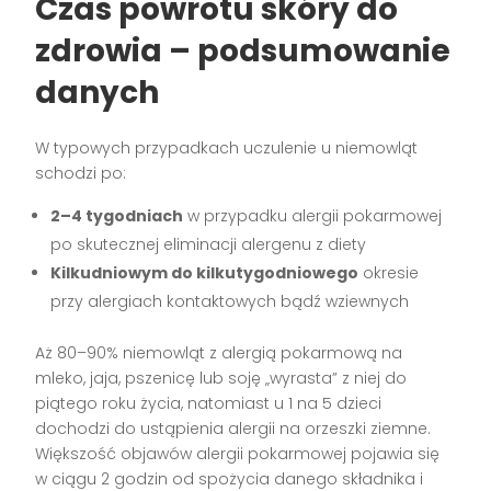
Czas powrotu skóry do
zdrowia – podsumowanie
danych
W typowych przypadkach uczulenie u niemowląt
schodzi po:
2–4 tygodniach
w przypadku alergii pokarmowej
po skutecznej eliminacji alergenu z diety
Kilkudniowym do kilkutygodniowego
okresie
przy alergiach kontaktowych bądź wziewnych
Aż 80–90% niemowląt z alergią pokarmową na
mleko, jaja, pszenicę lub soję „wyrasta” z niej do
piątego roku życia, natomiast u 1 na 5 dzieci
dochodzi do ustąpienia alergii na orzeszki ziemne.
Większość objawów alergii pokarmowej pojawia się
w ciągu 2 godzin od spożycia danego składnika i