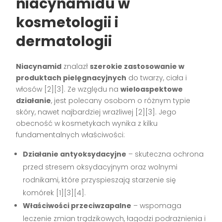
niacynamidu w
kosmetologii i
dermatologii
Niacynamid
znalazł
szerokie zastosowanie w
produktach pielęgnacyjnych
do twarzy, ciała i
włosów [2][3]. Ze względu na
wieloaspektowe
działanie
, jest polecany osobom o różnym typie
skóry, nawet najbardziej wrażliwej [2][3]. Jego
obecność w kosmetykach wynika z kilku
fundamentalnych właściwości:
Działanie antyoksydacyjne
– skuteczna ochrona
przed stresem oksydacyjnym oraz wolnymi
rodnikami, które przyspieszają starzenie się
komórek [1][3][4].
Właściwości przeciwzapalne
– wspomaga
leczenie zmian trądzikowych, łagodzi podrażnienia i