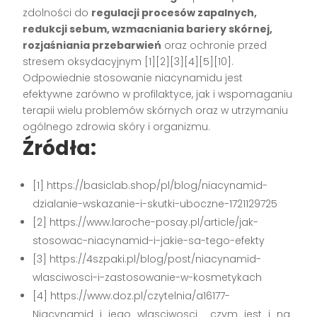
zdolności do
regulacji procesów zapalnych,
redukcji sebum, wzmacniania bariery skórnej,
rozjaśniania przebarwień
oraz ochronie przed
stresem oksydacyjnym [1][2][3][4][5][10].
Odpowiednie stosowanie niacynamidu jest
efektywne zarówno w profilaktyce, jak i wspomaganiu
terapii wielu problemów skórnych oraz w utrzymaniu
ogólnego zdrowia skóry i organizmu.
Źródła:
[1] https://basiclab.shop/pl/blog/niacynamid-
dzialanie-wskazanie-i-skutki-uboczne-1721129725
[2] https://www.laroche-posay.pl/article/jak-
stosowac-niacynamid-i-jakie-sa-tego-efekty
[3] https://4szpaki.pl/blog/post/niacynamid-
wlasciwosci-i-zastosowanie-w-kosmetykach
[4] https://www.doz.pl/czytelnia/a16177-
Niacynamid_i_jego_wlasciwosci__czym_jest_i_na