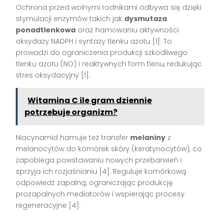
Ochrona przed wolnymi rodnikami odbywa się dzięki
stymulacji enzymów takich jak
dysmutaza
ponadtlenkowa
oraz hamowaniu aktywności
oksydazy NADPH i syntazy tlenku azotu [1]. To
prowadzi do ograniczenia produkcji szkodliwego
tlenku azotu (NO) i reaktywnych form tlenu, redukując
stres oksydacyjny [1].
Witamina C ile gram dziennie
potrzebuje organizm?
Niacynamid hamuje też transfer
melaniny
z
melanocytów do komórek skóry (keratynocytów), co
zapobiega powstawaniu nowych przebarwień i
sprzyja ich rozjaśnianiu [4]. Reguluje komórkową
odpowiedź zapalną, ograniczając produkcję
prozapalnych mediatorów i wspierając procesy
regeneracyjne [4].