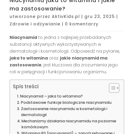
Niacynamid jaka to witamina i jakie
ma zastosowanie?
utworzone przez
AktivKids.pl
|
gru 23, 2025
|
Zdrowie i odżywianie
|
0 komentarzy
Niacynamid
to jedna z najlepiej przebadanych
substancji aktywnych wykorzystywanych w
dermatologii i kosmetologii. Odpowiedź na pytanie,
jaka to witamina
oraz
jakie niacynamid ma
zastosowanie
, jest kluczowa dla zrozumienia jego
roli w pielęgnacji i funkcjonowaniu organizmu.
Spis treści
Niacynamid – jaka to witamina?
Podstawowe funkcje biologiczne niacynamidu
Zastosowanie niacynamidu w kosmetologii i
dermatologii
Mechanizmy działania niacynamidu na poziomie
komórkowym
Witamina B3 (niacynamid) – zapotrzebowanie i