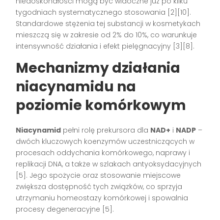
niedoskonałości mogą być widoczne już po kilku
tygodniach systematycznego stosowania [2][10].
Standardowe stężenia tej substancji w kosmetykach
mieszczą się w zakresie od 2% do 10%, co warunkuje
intensywność działania i efekt pielęgnacyjny [3][8].
Mechanizmy działania
niacynamidu na
poziomie komórkowym
Niacynamid
pełni rolę prekursora dla
NAD+
i
NADP
–
dwóch kluczowych koenzymów uczestniczących w
procesach oddychania komórkowego, naprawy i
replikacji DNA, a także w szlakach antyoksydacyjnych
[5]. Jego spożycie oraz stosowanie miejscowe
zwiększa dostępność tych związków, co sprzyja
utrzymaniu homeostazy komórkowej i spowalnia
procesy degeneracyjne [5].