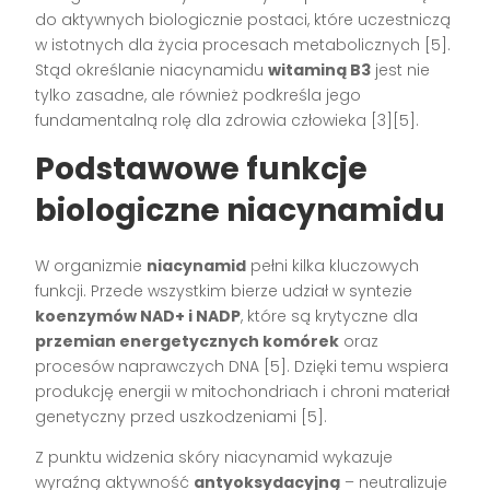
do aktywnych biologicznie postaci, które uczestniczą
w istotnych dla życia procesach metabolicznych [5].
Stąd określanie niacynamidu
witaminą B3
jest nie
tylko zasadne, ale również podkreśla jego
fundamentalną rolę dla zdrowia człowieka [3][5].
Podstawowe funkcje
biologiczne niacynamidu
W organizmie
niacynamid
pełni kilka kluczowych
funkcji. Przede wszystkim bierze udział w syntezie
koenzymów NAD+ i NADP
, które są krytyczne dla
przemian energetycznych komórek
oraz
procesów naprawczych DNA [5]. Dzięki temu wspiera
produkcję energii w mitochondriach i chroni materiał
genetyczny przed uszkodzeniami [5].
Z punktu widzenia skóry niacynamid wykazuje
wyraźną aktywność
antyoksydacyjną
– neutralizuje