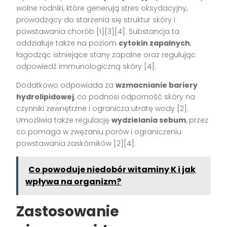
wolne rodniki, które generują stres oksydacyjny,
prowadzący do starzenia się struktur skóry i
powstawania chorób [1][3][4]. Substancja ta
oddziałuje także na poziom
cytokin zapalnych
,
łagodząc istniejące stany zapalne oraz regulując
odpowiedź immunologiczną skóry [4].
Dodatkowo odpowiada za
wzmacnianie bariery
hydrolipidowej
, co podnosi odporność skóry na
czynniki zewnętrzne i ogranicza utratę wody [2].
Umożliwia także regulację
wydzielania sebum
, przez
co pomaga w zwężaniu porów i ograniczeniu
powstawania zaskórników [2][4].
Co powoduje niedobór witaminy K i jak
wpływa na organizm?
Zastosowanie