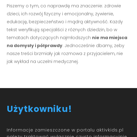
Piszemy o tym, co naprawdę ma znaczenie: zdrowie
dzieci, ich rozwój fizyczny i emocjonalny, żywienie,
edukację, bezpieczeństwo i mądrą aktywność. Każdy
tekst weryfikują specjaliści z różnych dziedzin, bo w
tematach dotyczących najmłodszych
nie ma miejsca
na domysły i półprawdy
. Jednocześnie dbamy, żeby
nasze treści brzmiały jak rozmowa z przyjacielem, nie
jak wykład na uczelni medycznej.
Użytkowniku!
Informacje zamieszczone w portalu aktivkids.pl
należy traktować wyłącznie czysto informacyjnie.