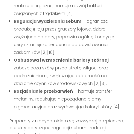
reakcje alergiczne, hamuje rozwój bakterii
związanych z trądzikiem [4].
Regulacja wydzielania sebum
– ogranicza
produkcję łoju przez gruczoły łojowe, działa
zwężająco na pory, poprawia ogólną kondycję
cery i zmniejsza tendencję do powstawania
zaskórników [2][10].
Odbudowa i wzmocnienie bariery skórnej
–
zabezpiecza skórę przed utratą wilgoci oraz
podrażnieniami, zwiększając odporność na
działanie czynników środowiskowych [2][3].
Rozjaśnianie przebarwień
– hamuje transfer
melaniny, redukując niepożądane plamy
pigmentacyjne oraz wyrównując koloryt skóry [4].
Preparaty z niacynamidem są zazwyczaj bezpieczne,
a efekty dotyczące regulacji sebum i redukcji