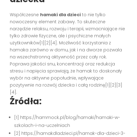
Współczesne
hamaki dla dzieci
to nie tylko
nowoczesny element zabawy. To skuteczne
narzędzie relaksu, rozwoju i terapii, wzmacniające nie
tylko zdrowie fizyczne, ale i psychiczne małych
użytkowników[1][2][4]. Możliwość korzystania z
hamaka zarówno w domu, jak i na dworze pozwala
na wszechstronną aktywność przez cały rok.
Poprawa jakości snu, koncentracji oraz redukcja
stresu i napięcia sprawiają, że hamak to doskonały
wybór na aktywne popołudnie, wpływające
pozytywnie na rozwój dziecka i całą rodzinę[1][2][3]
[4].
Źródła:
[1] https://hammock.pl/blog/hamaki/hamaki-w-
szkolach-i-na-uczelniach
[2] https://hamakdladzieci.pl/hamak-dla-dzieci-3-