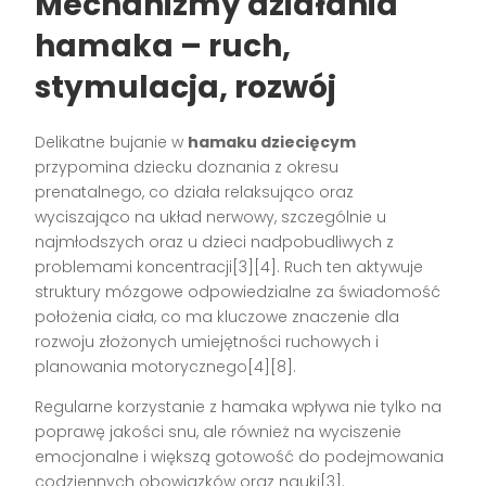
Mechanizmy działania
hamaka – ruch,
stymulacja, rozwój
Delikatne bujanie w
hamaku dziecięcym
przypomina dziecku doznania z okresu
prenatalnego, co działa relaksująco oraz
wyciszająco na układ nerwowy, szczególnie u
najmłodszych oraz u dzieci nadpobudliwych z
problemami koncentracji[3][4]. Ruch ten aktywuje
struktury mózgowe odpowiedzialne za świadomość
położenia ciała, co ma kluczowe znaczenie dla
rozwoju złożonych umiejętności ruchowych i
planowania motorycznego[4][8].
Regularne korzystanie z hamaka wpływa nie tylko na
poprawę jakości snu, ale również na wyciszenie
emocjonalne i większą gotowość do podejmowania
codziennych obowiązków oraz nauki[3].