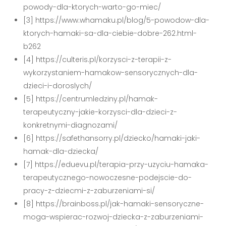
powody-dla-ktorych-warto-go-miec/
[3] https://www.whamaku.pl/blog/5-powodow-dla-
ktorych-hamaki-sa-dla-ciebie-dobre-262.html-
b262
[4] https://culteris.pl/korzysci-z-terapii-z-
wykorzystaniem-hamakow-sensorycznych-dla-
dzieci-i-doroslych/
[5] https://centrumledziny.pl/hamak-
terapeutyczny-jakie-korzysci-dla-dzieci-z-
konkretnymi-diagnozami/
[6] https://safethansorry.pl/dziecko/hamaki-jaki-
hamak-dla-dziecka/
[7] https://eduevu.pl/terapia-przy-uzyciu-hamaka-
terapeutycznego-nowoczesne-podejscie-do-
pracy-z-dziecmi-z-zaburzeniami-si/
[8] https://brainboss.pl/jak-hamaki-sensoryczne-
moga-wspierac-rozwoj-dziecka-z-zaburzeniami-