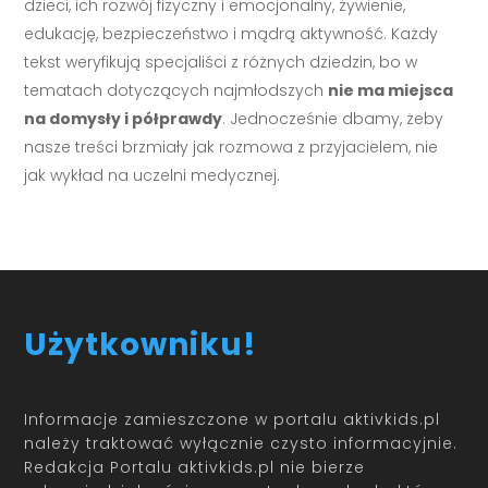
dzieci, ich rozwój fizyczny i emocjonalny, żywienie,
edukację, bezpieczeństwo i mądrą aktywność. Każdy
tekst weryfikują specjaliści z różnych dziedzin, bo w
tematach dotyczących najmłodszych
nie ma miejsca
na domysły i półprawdy
. Jednocześnie dbamy, żeby
nasze treści brzmiały jak rozmowa z przyjacielem, nie
jak wykład na uczelni medycznej.
Użytkowniku!
Informacje zamieszczone w portalu aktivkids.pl
należy traktować wyłącznie czysto informacyjnie.
Redakcja Portalu aktivkids.pl nie bierze