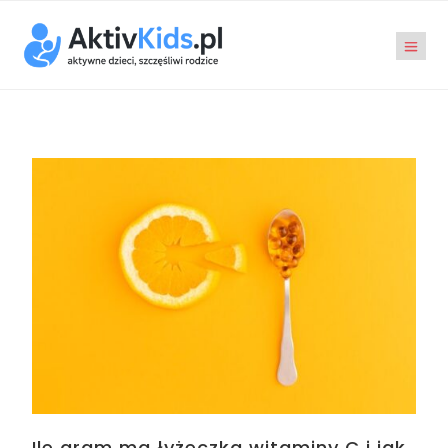
Ile gram ma łyżeczka witaminy C i jak