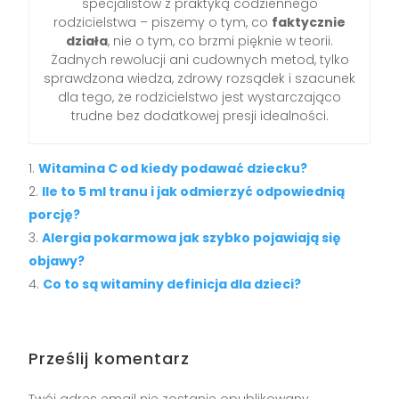
specjalistów z praktyką codziennego
rodzicielstwa – piszemy o tym, co
faktycznie
działa
, nie o tym, co brzmi pięknie w teorii.
Żadnych rewolucji ani cudownych metod, tylko
sprawdzona wiedza, zdrowy rozsądek i szacunek
dla tego, że rodzicielstwo jest wystarczająco
trudne bez dodatkowej presji idealności.
Witamina C od kiedy podawać dziecku?
Ile to 5 ml tranu i jak odmierzyć odpowiednią
porcję?
Alergia pokarmowa jak szybko pojawiają się
objawy?
Co to są witaminy definicja dla dzieci?
Prześlij komentarz
Twój adres email nie zostanie opublikowany.