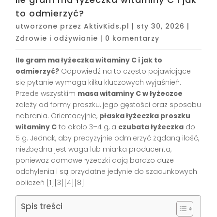
to odmierzyć?
utworzone przez
AktivKids.pl
|
sty 30, 2026
|
Zdrowie i odżywianie
|
0 komentarzy
Ile gram ma łyżeczka witaminy C i jak to
odmierzyć?
Odpowiedź na to często pojawiające
się pytanie wymaga kilku kluczowych wyjaśnień.
Przede wszystkim
masa witaminy C w łyżeczce
zależy od formy proszku, jego gęstości oraz sposobu
nabrania. Orientacyjnie,
płaska łyżeczka proszku
witaminy C
to około 3–4 g, a
czubata łyżeczka
do
5 g. Jednak, aby precyzyjnie odmierzyć żądaną ilość,
niezbędna jest waga lub miarka producenta,
ponieważ domowe łyżeczki dają bardzo duże
odchylenia i są przydatne jedynie do szacunkowych
obliczeń
[1][3][4][8]
.
Spis treści