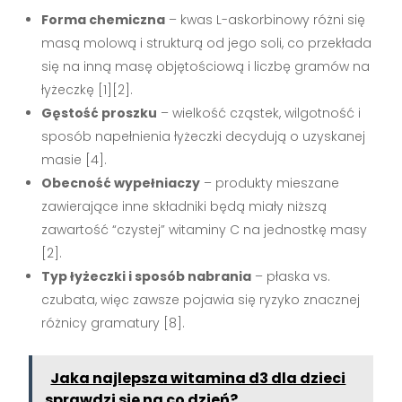
Forma chemiczna
– kwas L-askorbinowy różni się
masą molową i strukturą od jego soli, co przekłada
się na inną masę objętościową i liczbę gramów na
łyżeczkę
[1][2]
.
Gęstość proszku
– wielkość cząstek, wilgotność i
sposób napełnienia łyżeczki decydują o uzyskanej
masie
[4]
.
Obecność wypełniaczy
– produkty mieszane
zawierające inne składniki będą miały niższą
zawartość “czystej” witaminy C na jednostkę masy
[2]
.
Typ łyżeczki i sposób nabrania
– płaska vs.
czubata, więc zawsze pojawia się ryzyko znacznej
różnicy gramatury
[8]
.
Jaka najlepsza witamina d3 dla dzieci
sprawdzi się na co dzień?