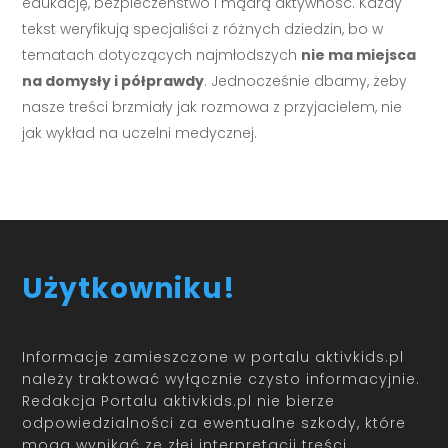
edukację, bezpieczeństwo i mądrą aktywność. Każdy
tekst weryfikują specjaliści z różnych dziedzin, bo w
tematach dotyczących najmłodszych
nie ma miejsca
na domysły i półprawdy
. Jednocześnie dbamy, żeby
nasze treści brzmiały jak rozmowa z przyjacielem, nie
jak wykład na uczelni medycznej.
Użytkowniku!
Informacje zamieszczone w portalu aktivkids.pl
należy traktować wyłącznie czysto informacyjnie.
Redakcja Portalu aktivkids.pl nie bierze
odpowiedzialności za ewentualne szkody, które
mogą wynikać ze złej interpretacji treści.