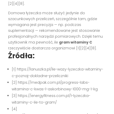
[2][4][8]
.
Domowa łyżeczka może służyć jedynie do
szacunkowych przeliczeń, szczególnie tam, gdzie
wymagana jest precyzja — np. podczas
suplementacji — rekomendowane jest stosowanie
profesjonalnych narzędzi pomiarowych. Dzięki temu
użytkownik ma pewność, ile
gram witaminy C
rzeczywiście dostarcza organizmowi
[1][2][4][8]
.
Źródła:
[1] https://lanuszka.pl/ile-wazy-lyzeczka-witaminy-
c-poznaj-dokladne-przeliczniki
[2] https://medpak.com.pl/progress-labs-
witamina-c-kwas-l-askorbinowy-1000-mg-1-kg
[3] https://energyfitness.com.pl/1-lyzeczka-
witaminy-c-ile-to-gram/
[4]