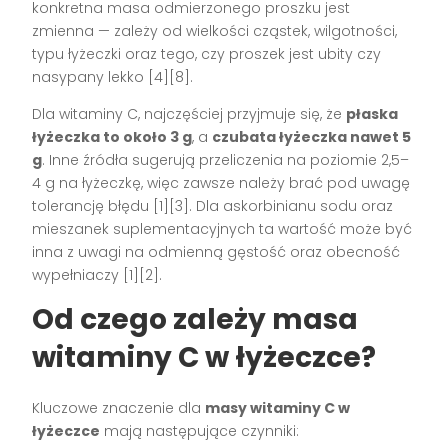
konkretna masa odmierzonego proszku jest
zmienna — zależy od wielkości cząstek, wilgotności,
typu łyżeczki oraz tego, czy proszek jest ubity czy
nasypany lekko
[4][8]
.
Dla witaminy C, najczęściej przyjmuje się, że
płaska
łyżeczka to około 3 g
, a
czubata łyżeczka nawet 5
g
. Inne źródła sugerują przeliczenia na poziomie 2,5–
4 g na łyżeczkę, więc zawsze należy brać pod uwagę
tolerancję błędu
[1][3]
. Dla askorbinianu sodu oraz
mieszanek suplementacyjnych ta wartość może być
inna z uwagi na odmienną gęstość oraz obecność
wypełniaczy
[1][2]
.
Od czego zależy masa
witaminy C w łyżeczce?
Kluczowe znaczenie dla
masy witaminy C w
łyżeczce
mają następujące czynniki: