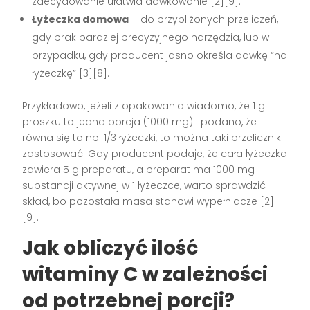
zdecydowanie ułatwia dawkowanie
[2][9]
.
Łyżeczka domowa
– do przybliżonych przeliczeń,
gdy brak bardziej precyzyjnego narzędzia, lub w
przypadku, gdy producent jasno określa dawkę “na
łyżeczkę”
[3][8]
.
Przykładowo, jeżeli z opakowania wiadomo, że 1 g
proszku to jedna porcja (1000 mg) i podano, że
równa się to np. 1/3 łyżeczki, to można taki przelicznik
zastosować. Gdy producent podaje, że cała łyżeczka
zawiera 5 g preparatu, a preparat ma 1000 mg
substancji aktywnej w 1 łyżeczce, warto sprawdzić
skład, bo pozostała masa stanowi wypełniacze
[2]
[9]
.
Jak obliczyć ilość
witaminy C w zależności
od potrzebnej porcji?