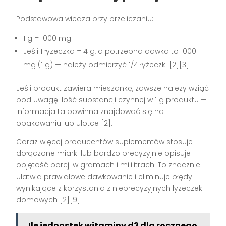
Podstawowa wiedza przy przeliczaniu:
1 g = 1000 mg
Jeśli 1 łyżeczka = 4 g, a potrzebna dawka to 1000
mg (1 g) — należy odmierzyć 1/4 łyżeczki
[2][3]
.
Jeśli produkt zawiera mieszankę, zawsze należy wziąć
pod uwagę ilość substancji czynnej w 1 g produktu —
informacja ta powinna znajdować się na
opakowaniu lub ulotce
[2]
.
Coraz więcej producentów suplementów stosuje
dołączone miarki lub bardzo precyzyjnie opisuje
objętość porcji w gramach i mililitrach. To znacznie
ułatwia prawidłowe dawkowanie i eliminuje błędy
wynikające z korzystania z nieprecyzyjnych łyżeczek
domowych
[2][9]
.
Ile jednostek witaminy d3 dla rocznego