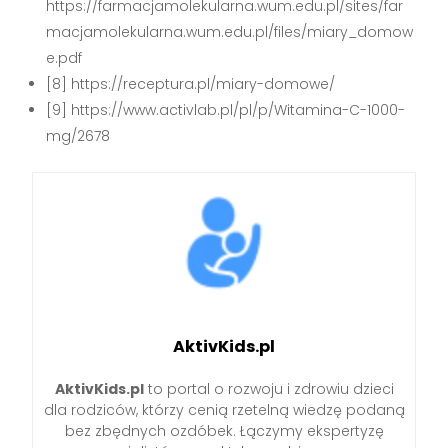
https://farmacjamolekularna.wum.edu.pl/sites/far
macjamolekularna.wum.edu.pl/files/miary_domow
e.pdf
[8] https://receptura.pl/miary-domowe/
[9] https://www.activlab.pl/pl/p/Witamina-C-1000-
mg/2678
AktivKids.pl
AktivKids.pl
to portal o rozwoju i zdrowiu dzieci
dla rodziców, którzy cenią rzetelną wiedzę podaną
bez zbędnych ozdóbek. Łączymy ekspertyzę