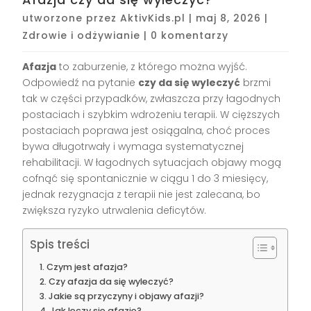
utworzone przez
AktivKids.pl
|
maj 8, 2026
|
Zdrowie i odżywianie
|
0 komentarzy
Afazja
to zaburzenie, z którego można wyjść.
Odpowiedź na pytanie
czy da się wyleczyć
brzmi
tak w części przypadków, zwłaszcza przy łagodnych
postaciach i szybkim wdrożeniu terapii. W cięższych
postaciach poprawa jest osiągalna, choć proces
bywa długotrwały i wymaga systematycznej
rehabilitacji. W łagodnych sytuacjach objawy mogą
cofnąć się spontanicznie w ciągu 1 do 3 miesięcy,
jednak rezygnacja z terapii nie jest zalecana, bo
zwiększa ryzyko utrwalenia deficytów.
Spis treści
Czym jest afazja?
Czy afazja da się wyleczyć?
Jakie są przyczyny i objawy afazji?
Jak leczy się afazję?