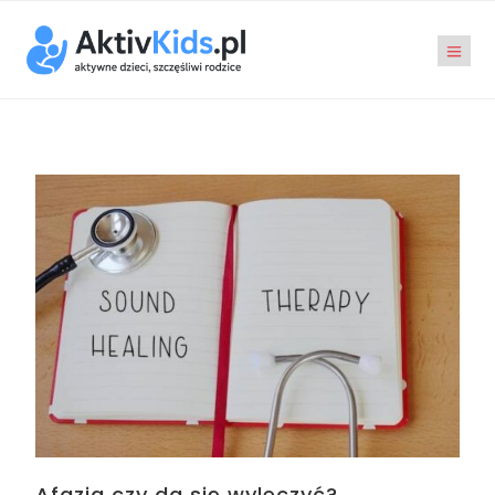
Afazja czy da się wyleczyć?