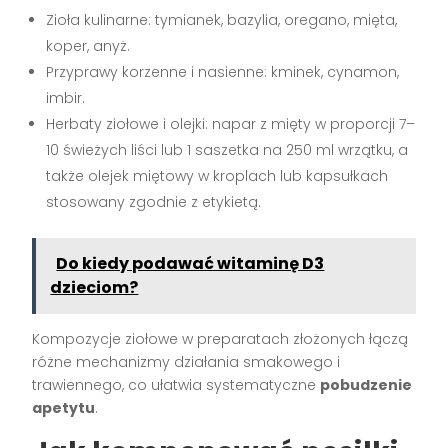
Zioła kulinarne: tymianek, bazylia, oregano, mięta,
koper, anyż.
Przyprawy korzenne i nasienne: kminek, cynamon,
imbir.
Herbaty ziołowe i olejki: napar z mięty w proporcji 7–
10 świeżych liści lub 1 saszetka na 250 ml wrzątku, a
także olejek miętowy w kroplach lub kapsułkach
stosowany zgodnie z etykietą.
Do kiedy podawać witaminę D3
dzieciom?
Kompozycje ziołowe w preparatach złożonych łączą
różne mechanizmy działania smakowego i
trawiennego, co ułatwia systematyczne
pobudzenie
apetytu
.