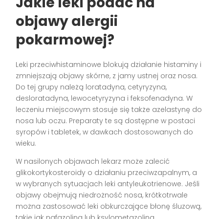
Jakie leki podać na
objawy alergii
pokarmowej?
Leki przeciwhistaminowe blokują działanie histaminy i
zmniejszają objawy skórne, z jamy ustnej oraz nosa.
Do tej grupy należą loratadyna, cetyryzyna,
desloratadyna, lewocetyryzyna i feksofenadyna. W
leczeniu miejscowym stosuje się także azelastynę do
nosa lub oczu. Preparaty te są dostępne w postaci
syropów i tabletek, w dawkach dostosowanych do
wieku.
W nasilonych objawach lekarz może zalecić
glikokortykosteroidy o działaniu przeciwzapalnym, a
w wybranych sytuacjach leki antyleukotrienowe. Jeśli
objawy obejmują niedrożność nosa, krótkotrwale
można zastosować leki obkurczające błonę śluzową,
takie jak nafazolina lub ksylometazolina.