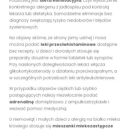
Podstawą jest
dieta eliminacyjna
, czyli wykluczenie
konkretnego alergenu z jadłospisu pod kontrolą
lekarza lub dietetyka. Samodzielne eliminacje bez
diagnozy zwiększają ryzyko niedoborów i błędów
żywieniowych.
Na objawy skórne, ze strony jamy ustnej i nosa
można podać
leki przeciwhistaminowe
dostępne
bez recepty. U dzieci i dorosłych stosuje się
preparaty doustne w formie tabletek lub syropów.
Przy nasilonych dolegliwościach lekarz włącza
glikokortykosteroidy o działaniu przeciwzapalnym, a
w szczególnych potrzebach leki antyleukotrienowe.
W przypadku objawów ciężkich lub szybko
postępujących należy niezwłocznie podać
adrenalinę
domięśniowo z ampułkostrzykawki i
wezwać pomoc medyczną.
U niemowląt i małych dzieci z alergią na białko mleka
krowiego stosuje się
mieszanki mlekozastępcze