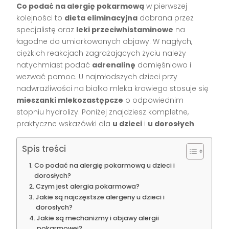
Co podać na alergię pokarmową
w pierwszej
kolejności to
dieta eliminacyjna
dobrana przez
specjalistę oraz
leki przeciwhistaminowe
na
łagodne do umiarkowanych objawy. W nagłych,
ciężkich reakcjach zagrażających życiu należy
natychmiast podać
adrenalinę
domięśniowo i
wezwać pomoc. U najmłodszych dzieci przy
nadwrażliwości na białko mleka krowiego stosuje się
mieszanki mlekozastępcze
o odpowiednim
stopniu hydrolizy. Poniżej znajdziesz kompletne,
praktyczne wskazówki dla
u dzieci
i
u dorosłych
.
Spis treści
Co podać na alergię pokarmową u dzieci i
dorosłych?
Czym jest alergia pokarmowa?
Jakie są najczęstsze alergeny u dzieci i
dorosłych?
Jakie są mechanizmy i objawy alergii
pokarmowej?