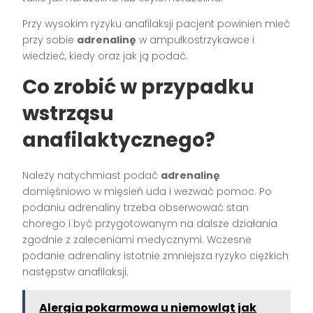
Przy wysokim ryzyku anafilaksji pacjent powinien mieć
przy sobie
adrenalinę
w ampułkostrzykawce i
wiedzieć, kiedy oraz jak ją podać.
Co zrobić w przypadku
wstrząsu
anafilaktycznego?
Należy natychmiast podać
adrenalinę
domięśniowo w mięsień uda i wezwać pomoc. Po
podaniu adrenaliny trzeba obserwować stan
chorego i być przygotowanym na dalsze działania
zgodnie z zaleceniami medycznymi. Wczesne
podanie adrenaliny istotnie zmniejsza ryzyko ciężkich
następstw anafilaksji.
Alergia pokarmowa u niemowląt jak