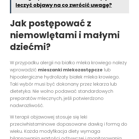
leczyć objawy na co zwrócić uwagę?
Jak postępować z
niemowlętami i małymi
dziećmi?
W przypadku alergii na białko mleka krowiego należy
wprowadzić
mieszanki mlekozastępcze
lub
hipoalergiczne hydrolizaty białek mleka krowiego.
Taki wybór musi być dokonany przez lekarza lub
dietetyka. Nie wolno podawać standardowych
preparatów mlecznych, jeśli potwierdzono
nadwrażliwość.
W terapii objawowej stosuje się leki
przeciwhistaminowe dopasowane dawką i formą do
wieku. Każda modyfikacja diety wymaga
bilansowania wartości odżywczej i monitorowania