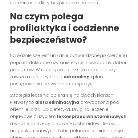
rozszerzania diety bezpiecznie i na czas.
Na czym polega
profilaktyka i codzienne
bezpieczeństwo?
Najważniejsze jest unikanie potwierdzonego alergenu
poprzez dokładne czytanie etykiet i świadomy dobór
produktów. W razie ryzyka ciężkich reakcji należy
zawsze mieć przy sobie
adrenalinę
i plan
postępowania na wypadek ekspozycji.
Strategia leczenia opiera się na dwóch filarach.
Pierwszy to
dieta eliminacyjna
prowadzona pod
okiem lekarza lub dietetyka. Drugi to leczenie
objawowe z użyciem
leków przeciwhistaminowych
,
a w razie potrzeby glikokortykosteroidów i leków
antyleukotrienowych. Takie połączenie minimalizuje
objawy, ogranicza ryzyko powikłań i poprawia jakość