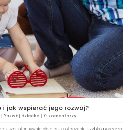
 i jak wspierać jego rozwój?
|
Rozwój dziecka
|
0 komentarzy
orusza, intensywnie eksploruje otoczenie, szybko poszerza