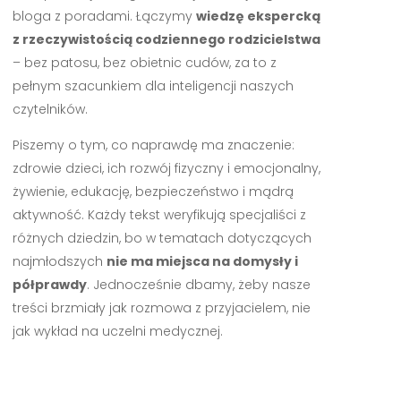
bloga z poradami. Łączymy
wiedzę ekspercką
z rzeczywistością codziennego rodzicielstwa
– bez patosu, bez obietnic cudów, za to z
pełnym szacunkiem dla inteligencji naszych
czytelników.
Piszemy o tym, co naprawdę ma znaczenie:
zdrowie dzieci, ich rozwój fizyczny i emocjonalny,
żywienie, edukację, bezpieczeństwo i mądrą
aktywność. Każdy tekst weryfikują specjaliści z
różnych dziedzin, bo w tematach dotyczących
najmłodszych
nie ma miejsca na domysły i
półprawdy
. Jednocześnie dbamy, żeby nasze
treści brzmiały jak rozmowa z przyjacielem, nie
jak wykład na uczelni medycznej.