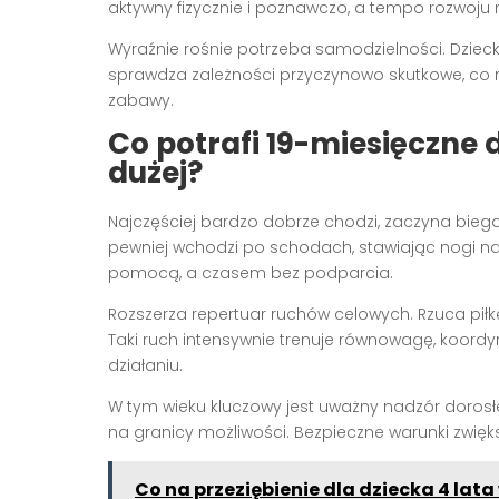
aktywny fizycznie i poznawczo, a tempo rozwoju 
Wyraźnie rośnie potrzeba samodzielności. Dzieck
sprawdza zależności przyczynowo skutkowe, co 
zabawy.
Co potrafi 19-miesięczne 
dużej?
Najczęściej bardzo dobrze chodzi, zaczyna biegać
pewniej wchodzi po schodach, stawiając nogi na
pomocą, a czasem bez podparcia.
Rozszerza repertuar ruchów celowych. Rzuca piłkę
Taki ruch intensywnie trenuje równowagę, koordyn
działaniu.
W tym wieku kluczowy jest uważny nadzór dorosł
na granicy możliwości. Bezpieczne warunki zwię
Co na przeziębienie dla dziecka 4 lat