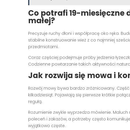
Co potrafi 19-miesięczne 
małej?
Precyzuje ruchy dłoni i współpracę oko ręka. Buduj
stabilne konstruowanie wież z co najmniej sześci
przedmiotami.
Coraz częściej podejmuje próby jedzenia łyżeczk
Codzienne powtarzanie takich aktywności naturaln
Jak rozwija się mowa i k
Rozwój mowy bywa bardzo zróżnicowany. Część d
kilkadziesiąt. Pojawiają się pierwsze krótkie poł
regułą.
Rozumienie zwykle wyprzedza mówienie. Maluch r
poleceń i zakazów, a potrzeby często komunikuj
wyjątkowo częste.