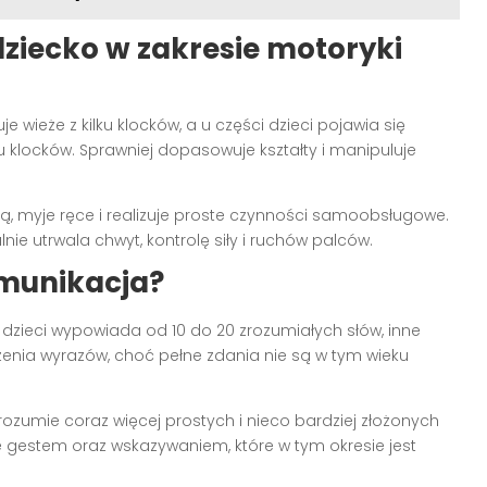
dziecko w zakresie motoryki
e wieże z kilku klocków, a u części dzieci pojawia się
u klocków. Sprawniej dopasowuje kształty i manipuluje
ą, myje ręce i realizuje proste czynności samoobsługowe.
ie utrwala chwyt, kontrolę siły i ruchów palców.
omunikacja?
zieci wypowiada od 10 do 20 zrozumiałych słów, inne
ączenia wyrazów, choć pełne zdania nie są w tym wieku
ozumie coraz więcej prostych i nieco bardziej złożonych
e gestem oraz wskazywaniem, które w tym okresie jest