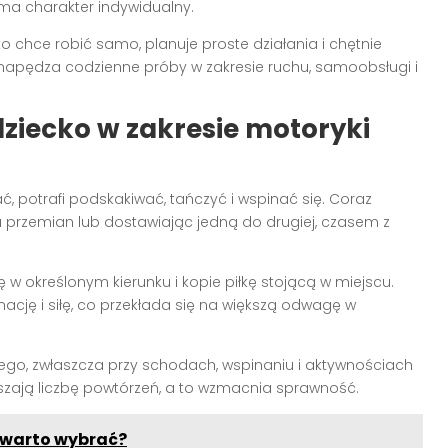
ma charakter indywidualny.
o chce robić samo, planuje proste działania i chętnie
napędza codzienne próby w zakresie ruchu, samoobsługi i
dziecko w zakresie motoryki
, potrafi podskakiwać, tańczyć i wspinać się. Coraz
 przemian lub dostawiając jedną do drugiej, czasem z
 w określonym kierunku i kopie piłkę stojącą w miejscu.
ację i siłę, co przekłada się na większą odwagę w
ego, zwłaszcza przy schodach, wspinaniu i aktywnościach
kszają liczbę powtórzeń, a to wzmacnia sprawność.
a warto wybrać?