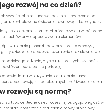
jego rozwój na co dzień?
 aktywności obejmujące wchodzenie i schodzenie po
oraz kontrolowane ćwiczenia równowagi i koordynacji.
cyjne z klockami i sorterami, które rozwijają współpracę
wencji ruchów przy dopasowywaniu elementów.
 śpiewaj krótkie piosenki i powtarzaj proste wierszyki,
gesty dziecka, co poszerza rozumienie oraz słownictwo.
modzielnego jedzenia, mycia rąk i prostych czynności
 powtórzeń bez presji na perfekcję.
dpowiadaj na wskazywanie, kieruj krótkie, jasne
leceń, dostosowując je do aktualnych możliwości dziecka.
 w rozwoju są normą?
ci są typowe. Jedne dzieci wcześniej osiągają biegłość w
ne jest stałe poszerzanie rozumienia mowy, stopniowy