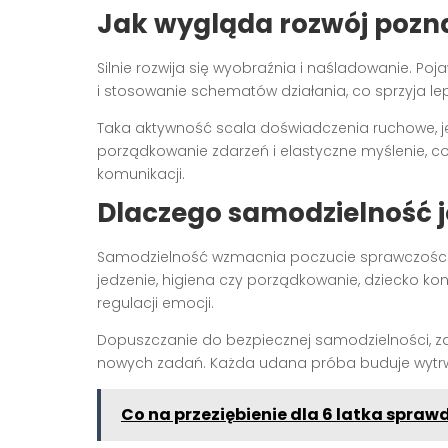
Jak wygląda rozwój pozn
Silnie rozwija się wyobraźnia i naśladowanie. P
i stosowanie schematów działania, co sprzyja l
Taka aktywność scala doświadczenia ruchowe, ję
porządkowanie zdarzeń i elastyczne myślenie, c
komunikacji.
Dlaczego samodzielność j
Samodzielność wzmacnia poczucie sprawczości i
jedzenie, higiena czy porządkowanie, dziecko kons
regulacji emocji.
Dopuszczanie do bezpiecznej samodzielności, z
nowych zadań. Każda udana próba buduje wytrw
Co na przeziębienie dla 6 latka sprawd