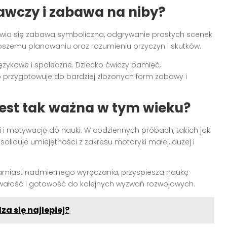
awczy i zabawa na niby?
ojawia się zabawa symboliczna, odgrywanie prostych scenek
epszemu planowaniu oraz rozumieniu przyczyn i skutków.
zykowe i społeczne. Dziecko ćwiczy pamięć,
o przygotowuje do bardziej złożonych form zabawy i
est tak ważna w tym wieku?
 motywację do nauki. W codziennych próbach, takich jak
oliduje umiejętności z zakresu motoryki małej, dużej i
amiast nadmiernego wyręczania, przyspiesza naukę
ałość i gotowość do kolejnych wyzwań rozwojowych.
za się najlepiej?