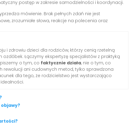
atyczny postęp w zakresie samodzielności i koordynacji.
yprzedza mówienie. Brak pełnych zdań nie jest
 nowe, zrozumiałe słowa, reakcje na polecenia oraz
ju i zdrowiu dzieci dla rodziców, którzy cenią rzetelną
ozdóbek. Łączymy ekspertyzę specjalistów z praktyką
 piszemy o tym, co
faktycznie działa
, nie o tym, co
ych rewolucji ani cudownych metod, tylko sprawdzona
cunek dla tego, że rodzicielstwo jest wystarczająco
idealności.
?
ę objawy?
artości?