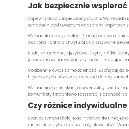
Jak bezpiecznie wspierać 
Zapewnij dużo bezpiecznego ruchu. Wprowadzaj
schodach pod uważnym nadzorem, wspinanie się 
Wzmacniaj precyzję dłoni. Stosuj zabawy manipula
oko ręka, kontrolę chwytu oraz planowanie sek
Buduj kompetencje językowe. Czytaj krótkie teksty,
jednocześnie nazywając czynności i reagując na 
Codziennie ćwicz samodzielność. Zachęcaj do sa
higienicznych, stwarzając warunki do regularnych
Wzmacniaj komunikację niewerbalną i werbalną. O
komunikaty i stopniowo rozszerzaj złożoność po
Czy różnice indywidualne
Różnice tempa i kolejności nabywania umiejętnoś
ruchu, inne szybciej poszerzają słownictwo. Waż