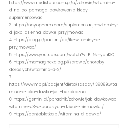
https://www.medistore.com.pl/a/zdrowie/witamina-
d-na-co-pomaga-dawkowanie-kiedy-
suplementowac
https://noyopharm.com/suplementacja-witaminy-
d-jaka-dzienna-dawke-przyjmowac
https://diag.pl/pacjent/qa/ile-witaminy-d-
przyjmowac/
https://www.youtube.com/watch?v=B_9zhybhKlQ
https://mamaginekolog.pl/zdrowie/choroby-
doroslych/witamina-d-2/
https://www.mp.pl/pacjent/dieta/zasady/139889,wita
mina-d-jaka-dawka-jest-bezpieczna
https://gemini.pl/poradnik/zdrowie/jak-dawkowac-
witamine-d3-u-doroslych-dzieci-i-niemowlat/
https://pantabletka.pl/witamina-d-dawka/