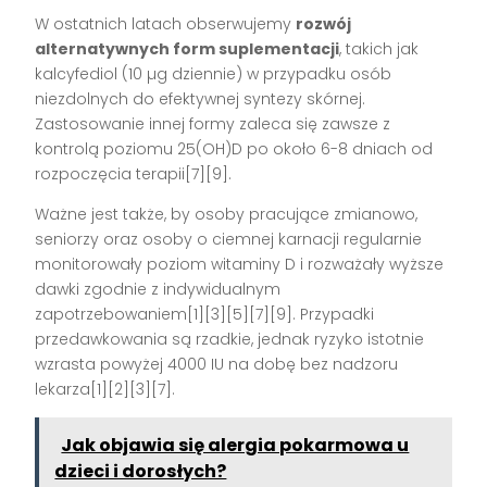
W ostatnich latach obserwujemy
rozwój
alternatywnych form suplementacji
, takich jak
kalcyfediol (10 µg dziennie) w przypadku osób
niezdolnych do efektywnej syntezy skórnej.
Zastosowanie innej formy zaleca się zawsze z
kontrolą poziomu 25(OH)D po około 6-8 dniach od
rozpoczęcia terapii[7][9].
Ważne jest także, by osoby pracujące zmianowo,
seniorzy oraz osoby o ciemnej karnacji regularnie
monitorowały poziom witaminy D i rozważały wyższe
dawki zgodnie z indywidualnym
zapotrzebowaniem[1][3][5][7][9]. Przypadki
przedawkowania są rzadkie, jednak ryzyko istotnie
wzrasta powyżej 4000 IU na dobę bez nadzoru
lekarza[1][2][3][7].
Jak objawia się alergia pokarmowa u
dzieci i dorosłych?