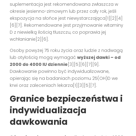
suplementacja jest rekomendowana zwłaszcza w
okresie jesienno-zimowym lub przez cały rok, jeśli
ekspozycja na słońce jest niewystarczająca[1][2][4]
[6][7]. Rekomendowane jest przyjmowanie witaminy
D z niewielką ilością tłuszczu, co poprawia jej
wchłanianie[2][6].
Osoby powyżej 75 roku życia oraz ludzie z nadwagą
lub otyłością mogą wymagać
wyższej dawki – od
2000 do 4000 IU dziennie
[3][5][6][7][9].
Dawkowanie powinno być indywidualizowane,
opierając się na badaniach poziomu 25(OH)D we
krwi oraz zaleceniach lekarza[1][3][5][7].
Granice bezpieczeństwa i
indywidualizacja
dawkowania