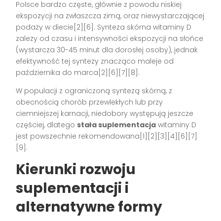
Polsce bardzo częste, głównie z powodu niskiej
ekspozycji na zwłaszcza zimą, oraz niewystarczającej
podaży w diecie[2][6]. Synteza skórna witaminy D
zależy od czasu i intensywności ekspozycji na słońce
(wystarcza 30-45 minut dla dorosłej osoby), jednak
efektywność tej syntezy znacząco maleje od
października do marca[2][6][7][8].
W populacji z ograniczoną syntezą skórną, z
obecnością chorób przewlekłych lub przy
ciemniejszej karnacji, niedobory występują jeszcze
częściej, dlatego
stała suplementacja
witaminy D
jest powszechnie rekomendowana[1][2][3][4][6][7]
[9].
Kierunki rozwoju
suplementacji i
alternatywne formy