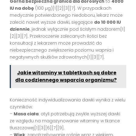
Górna bezpieczna granica dla dorosłych
to
4000
IU na dobę
(100 µg)[1][2][3][7]. W przypadkach
medycznie potwierdzonego niedoboru, lekarz może
zalecić nawet wyższe dawki, sięgające
do 10 000 IU
dziennie
, jednak wyłącznie pod ścisłym nadzorem[1]
[2][3][7]. Przekroczenie zalecanych ilości bez
konsultacji z lekarzem może prowadzić do
niebezpiecznego zwiększenia poziomu wapnia i
negatywnych skutków zdrowotnych[1][3][7].
Jakie witaminy w tabletkach są dobre
dla codziennego wsparcia organizmu?
Konieczność indywidualizowania dawki wynika z wielu
czynników:
–
Masa ciała
: otyli potrzebują zwykle wyższej dawki
ze względu na magazynowanie witaminy w tkance
tłuszczowej[1][3][6][7][9].
–
Wiek
: zapotrzebowanie rośnie wraz z wiekiem,