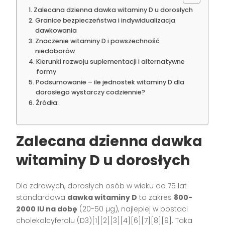
Zalecana dzienna dawka witaminy D u dorosłych
Granice bezpieczeństwa i indywidualizacja
dawkowania
Znaczenie witaminy D i powszechność
niedoborów
Kierunki rozwoju suplementacji i alternatywne
formy
Podsumowanie – ile jednostek witaminy D dla
dorosłego wystarczy codziennie?
Źródła:
Zalecana dzienna dawka
witaminy D u dorosłych
Dla zdrowych, dorosłych osób w wieku do 75 lat
standardowa
dawka witaminy D
to zakres
800-
2000 IU na dobę
(20-50 µg), najlepiej w postaci
cholekalcyferolu (D3)[1][2][3][4][6][7][8][9]. Taka