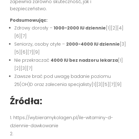
zapewnia zarówno skuteczność, jak i
bezpieczeństwo.
Podsumowując:
Zdrowy dorosły –
1000-2000 IU dziennie
[1][2][4]
[6][7]
Seniorzy, osoby otyłe –
2000-4000 IU dziennie
[3]
[5][6][7][9]
Nie przekraczać
4000 IU bez nadzoru lekarza
[1]
[2][3][7]
Zawsze brać pod uwagę badanie poziomu
25(OH)D oraz zalecenia specjalisty[1][3][5][7][9]
Źródła:
https://wybieramykolagen.pl/ile-witaminy-d-
dziennie-dawkowanie