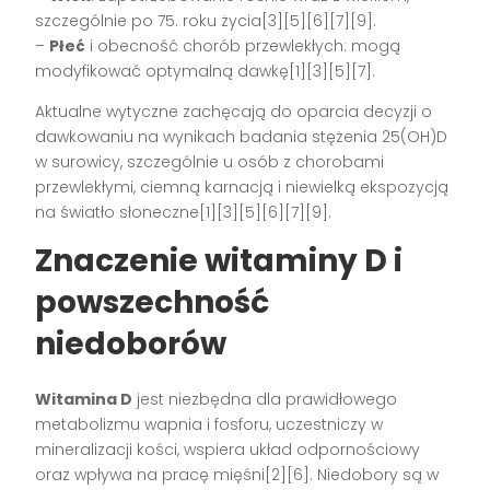
szczególnie po 75. roku życia[3][5][6][7][9].
–
Płeć
i obecność chorób przewlekłych: mogą
modyfikować optymalną dawkę[1][3][5][7].
Aktualne wytyczne zachęcają do oparcia decyzji o
dawkowaniu na wynikach badania stężenia 25(OH)D
w surowicy, szczególnie u osób z chorobami
przewlekłymi, ciemną karnacją i niewielką ekspozycją
na światło słoneczne[1][3][5][6][7][9].
Znaczenie witaminy D i
powszechność
niedoborów
Witamina D
jest niezbędna dla prawidłowego
metabolizmu wapnia i fosforu, uczestniczy w
mineralizacji kości, wspiera układ odpornościowy
oraz wpływa na pracę mięśni[2][6]. Niedobory są w