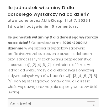
Ile jednostek witaminy D dla
dorosłego wystarczy na co dzień?
utworzone przez
AktivKids.pl
|
lut 7, 2026
|
Zdrowie i odżywianie
|
0 komentarzy
Ile jednostek witaminy D dla dorosłego wystarczy
na co dzień?
Odpowiedź brzmi:
1000-2000 IU
dziennie
w większości przypadków zapewnia
profilaktyczne zabezpieczenie przed niedoborem
przy jednoczesnym zachowaniu bezpieczeństwa
stosowania[1][2][4][6][7]. Konkretna ilość zależy
jednak od wieku, masy ciała, ekspozycji słonecznej i
indywidualnych wyników badań krwi[1][3][4][6][7][8]
[9]. Poniżej szczegółowo omawiamy, jak określić
właściwą dawkę oraz na jakie aspekty warto zwrócić
uwagę.
Spis treści