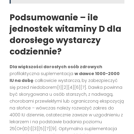
Podsumowanie – ile
jednostek witaminy D dla
dorosłego wystarczy
codziennie?
Dla większości dorosłych osób zdrowych
profilaktyczna suplementacja
w dawce 1000-2000
IU na dobę
całkowicie wystarcza, by zabezpieczyć
się przed niedoborem[1][2][4][6][7]. Dawka powinna
być skorygowana u osób starszych, z nadwagą,
chorobami przewlekłymi lub ograniczoną ekspozycją
na słońce – wówczas należy rozważyć zakres do
4000 IU dziennie, ostatecznie zawsze w uzgodnieniu z
lekarzem i na podstawie badania poziomu
25(OH)D[1][3][5][7][9]. Optymalna suplementacja