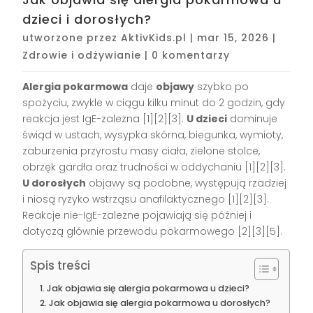
dzieci i dorosłych?
utworzone przez
AktivKids.pl
|
mar 15, 2026
|
Zdrowie i odżywianie
|
0 komentarzy
Alergia pokarmowa
daje
objawy
szybko po
spożyciu, zwykle w ciągu kilku minut do 2 godzin, gdy
reakcja jest IgE-zależna [1][2][3].
U dzieci
dominuje
świąd w ustach, wysypka skórna, biegunka, wymioty,
zaburzenia przyrostu masy ciała, zielone stolce,
obrzęk gardła oraz trudności w oddychaniu [1][2][3].
U dorosłych
objawy są podobne, występują rzadziej
i niosą ryzyko wstrząsu anafilaktycznego [1][2][3].
Reakcje nie-IgE-zależne pojawiają się później i
dotyczą głównie przewodu pokarmowego [2][3][5].
Spis treści
Jak objawia się alergia pokarmowa u dzieci?
Jak objawia się alergia pokarmowa u dorosłych?