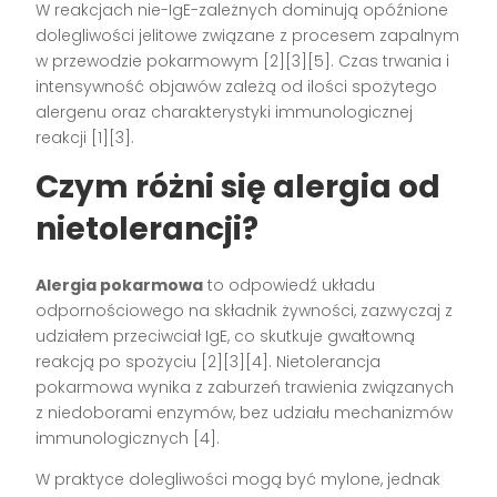
W reakcjach nie-IgE-zależnych dominują opóźnione
dolegliwości jelitowe związane z procesem zapalnym
w przewodzie pokarmowym [2][3][5]. Czas trwania i
intensywność objawów zależą od ilości spożytego
alergenu oraz charakterystyki immunologicznej
reakcji [1][3].
Czym różni się alergia od
nietolerancji?
Alergia pokarmowa
to odpowiedź układu
odpornościowego na składnik żywności, zazwyczaj z
udziałem przeciwciał IgE, co skutkuje gwałtowną
reakcją po spożyciu [2][3][4]. Nietolerancja
pokarmowa wynika z zaburzeń trawienia związanych
z niedoborami enzymów, bez udziału mechanizmów
immunologicznych [4].
W praktyce dolegliwości mogą być mylone, jednak