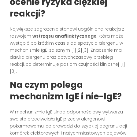
ocenie ryzyka ciężkiej
reakcji?
Największe zagrożenie stanowi uogólniona reakcja z
rozwojem
wstrząsu anafilaktycznego
, która może
wystąpić po krótkim czasie od spożycia alergenu w
mechanizmie IgE-zależnym [1][2][3]. Znaczenie ma
dawka alergenu oraz dotychczasowy przebieg
reakcji, co determinuje poziom czujności klinicznej [1]
[3].
Na czym polega
mechanizm IgE i nie-IgE?
W mechanizmie IgE układ odpornościowy wytwarza
swoiste przeciwciała IgE przeciw alergenowi
pokarmowemu, co prowadzi do szybkiej degranulacji
komórek efektorowych i natychmiastowych objawów