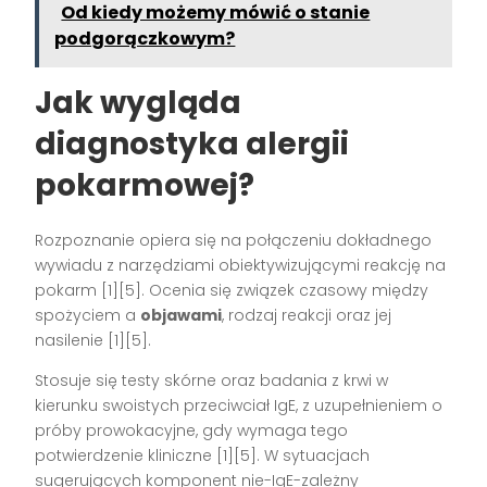
Od kiedy możemy mówić o stanie
podgorączkowym?
Jak wygląda
diagnostyka alergii
pokarmowej?
Rozpoznanie opiera się na połączeniu dokładnego
wywiadu z narzędziami obiektywizującymi reakcję na
pokarm [1][5]. Ocenia się związek czasowy między
spożyciem a
objawami
, rodzaj reakcji oraz jej
nasilenie [1][5].
Stosuje się testy skórne oraz badania z krwi w
kierunku swoistych przeciwciał IgE, z uzupełnieniem o
próby prowokacyjne, gdy wymaga tego
potwierdzenie kliniczne [1][5]. W sytuacjach
sugerujących komponent nie-IgE-zależny