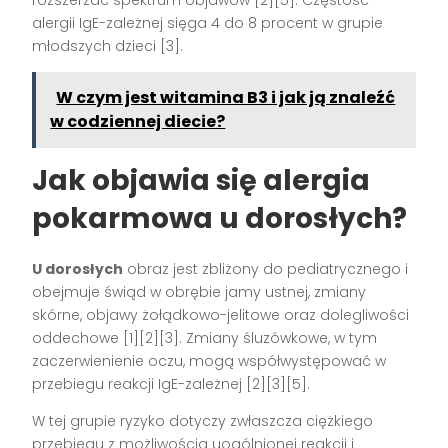
alergii IgE-zależnej sięga 4 do 8 procent w grupie
młodszych dzieci [3].
W czym jest witamina B3 i jak ją znaleźć
w codziennej diecie?
Jak objawia się alergia
pokarmowa u dorosłych?
U dorosłych
obraz jest zbliżony do pediatrycznego i
obejmuje świąd w obrębie jamy ustnej, zmiany
skórne, objawy żołądkowo-jelitowe oraz dolegliwości
oddechowe [1][2][3]. Zmiany śluzówkowe, w tym
zaczerwienienie oczu, mogą współwystępować w
przebiegu reakcji IgE-zależnej [2][3][5].
W tej grupie ryzyko dotyczy zwłaszcza ciężkiego
przebiegu z możliwością uogólnionej reakcji i