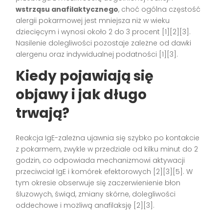
wstrząsu anafilaktycznego
, choć ogólna częstość
alergii pokarmowej jest mniejsza niż w wieku
dziecięcym i wynosi około 2 do 3 procent [1][2][3].
Nasilenie dolegliwości pozostaje zależne od dawki
alergenu oraz indywidualnej podatności [1][3].
Kiedy pojawiają się
objawy i jak długo
trwają?
Reakcja IgE-zależna ujawnia się szybko po kontakcie
z pokarmem, zwykle w przedziale od kilku minut do 2
godzin, co odpowiada mechanizmowi aktywacji
przeciwciał IgE i komórek efektorowych [2][3][5]. W
tym okresie obserwuje się zaczerwienienie błon
śluzowych, świąd, zmiany skórne, dolegliwości
oddechowe i możliwą anafilaksję [2][3].