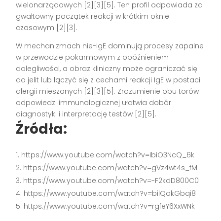
wielonarządowych [2][3][5]. Ten profil odpowiada za
gwałtowny początek reakcji w krótkim oknie
czasowym [2][3].
W mechanizmach nie-IgE dominują procesy zapalne
w przewodzie pokarmowym z opóźnieniem
dolegliwości, a obraz kliniczny może ograniczać się
do jelit lub łączyć się z cechami reakcji IgE w postaci
alergii mieszanych [2][3][5]. Zrozumienie obu torów
odpowiedzi immunologicznej ułatwia dobór
diagnostyki i interpretację testów [2][5].
Źródła:
https://www.youtube.com/watch?v=IbiO3NcQ_6k
https://www.youtube.com/watch?v=gVz4wt4s_fM
https://www.youtube.com/watch?v=-F2kdD800C0
https://www.youtube.com/watch?v=bilQokGbqi8
https://www.youtube.com/watch?v=rgfeY6XxWNk