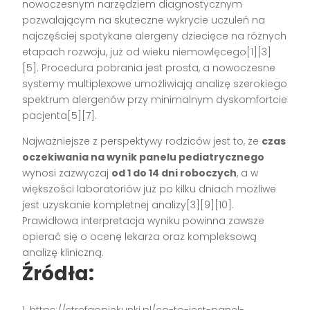
nowoczesnym narzędziem diagnostycznym
pozwalającym na skuteczne wykrycie uczuleń na
najczęściej spotykane alergeny dziecięce na różnych
etapach rozwoju, już od wieku niemowlęcego[1][3]
[5]. Procedura pobrania jest prosta, a nowoczesne
systemy multiplexowe umożliwiają analizę szerokiego
spektrum alergenów przy minimalnym dyskomfortcie
pacjenta[5][7].
Najważniejsze z perspektywy rodziców jest to, że
czas
oczekiwania na wynik panelu pediatrycznego
wynosi zazwyczaj
od 1 do 14 dni roboczych
, a w
większości laboratoriów już po kilku dniach możliwe
jest uzyskanie kompletnej analizy[3][9][10].
Prawidłowa interpretacja wyniku powinna zawsze
opierać się o ocenę lekarza oraz kompleksową
analizę kliniczną.
Źródła: