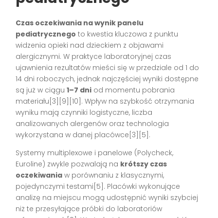
Czas oczekiwania na wynik panelu
pediatrycznego
to kwestia kluczowa z punktu
widzenia opieki nad dzieckiem z objawami
alergicznymi. W praktyce laboratoryjnej czas
ujawnienia rezultatów mieści się w przedziale od 1 do
14 dni roboczych, jednak najczęściej wyniki dostępne
są już w ciągu
1–7 dni
od momentu pobrania
materiału[3][9][10]. Wpływ na szybkość otrzymania
wyniku mają czynniki logistyczne, liczba
analizowanych alergenów oraz technologia
wykorzystana w danej placówce[3][5].
Systemy multiplexowe i panelowe (Polycheck,
Euroline) zwykle pozwalają na
krótszy czas
oczekiwania
w porównaniu z klasycznymi,
pojedynczymi testami[5]. Placówki wykonujące
analizę na miejscu mogą udostępnić wyniki szybciej
niż te przesyłające próbki do laboratoriów