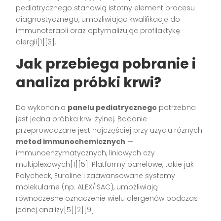
pediatrycznego stanowią istotny element procesu
diagnostycznego, umożliwiając kwalifikację do
immunoterapii oraz optymalizując profilaktykę
alergii[1][3].
Jak przebiega pobranie i
analiza próbki krwi?
Do wykonania
panelu pediatrycznego
potrzebna
jest jedna próbka krwi żylnej. Badanie
przeprowadzane jest najczęściej przy użyciu różnych
metod immunochemicznych
—
immunoenzymatycznych, liniowych czy
multiplexowych[1][5]. Platformy panelowe, takie jak
Polycheck, Euroline i zaawansowane systemy
molekularne (np. ALEX/ISAC), umożliwiają
równoczesne oznaczenie wielu alergenów podczas
jednej analizy[5][2][9].