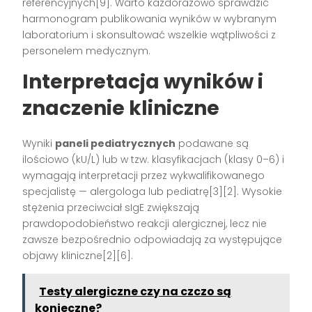
referencyjnych[9]. Warto każdorazowo sprawdzić
harmonogram publikowania wyników w wybranym
laboratorium i skonsultować wszelkie wątpliwości z
personelem medycznym.
Interpretacja wyników i
znaczenie kliniczne
Wyniki
paneli pediatrycznych
podawane są
ilościowo (kU/L) lub w tzw. klasyfikacjach (klasy 0–6) i
wymagają interpretacji przez wykwalifikowanego
specjalistę — alergologa lub pediatrę[3][2]. Wysokie
stężenia przeciwciał sIgE zwiększają
prawdopodobieństwo reakcji alergicznej, lecz nie
zawsze bezpośrednio odpowiadają za występujące
objawy kliniczne[2][6].
Testy alergiczne czy na czczo są
konieczne?