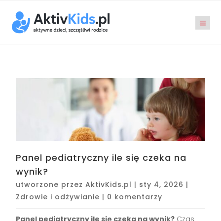
Panel pediatryczny ile się czeka na
wynik?
utworzone przez
AktivKids.pl
|
sty 4, 2026
|
Zdrowie i odżywianie
|
0 komentarzy
Panel pediatryczny ile się czeka na wynik?
Czas