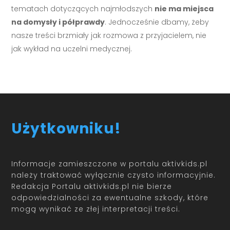
tematach dotyczących najmłodszych
nie ma miejsca
na domysły i półprawdy
. Jednocześnie dbamy, żeby
nasze treści brzmiały jak rozmowa z przyjacielem, nie
jak wykład na uczelni medycznej.
Użytkowniku!
Informacje zamieszczone w portalu aktivkids.pl
należy traktować wyłącznie czysto informacyjnie.
Redakcja Portalu aktivkids.pl nie bierze
odpowiedzialności za ewentualne szkody, które
mogą wynikać ze złej interpretacji treści.