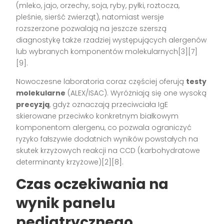
(mleko, jajo, orzechy, soja, ryby, pyłki, roztocza,
pleśnie, sierść zwierząt), natomiast wersje
rozszerzone pozwalają na jeszcze szerszą
diagnostykę także rzadziej występujących alergenów
lub wybranych komponentów molekularnych[3][7]
[9].
Nowoczesne laboratoria coraz częściej oferują
testy
molekularne
(ALEX/ISAC). Wyróżniają się one wysoką
precyzją
, gdyż oznaczają przeciwciała IgE
skierowane przeciwko konkretnym białkowym
komponentom alergenu, co pozwala ograniczyć
ryzyko fałszywie dodatnich wyników powstałych na
skutek krzyżowych reakcji na CCD (karbohydratowe
determinanty krzyżowe)[2][8].
Czas oczekiwania na
wynik panelu
pediatrycznego