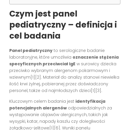
Czym jest panel
pediatryczny – definicja i
cel badania
Panel pediatryczny
to serologiczne badanie
laboratoryjne, które umożliwia
oznaczenie stężenia
specyficznych przeciwciał IgE
w surowicy dziecka
przeciwko wybranym alergenom pokarmowym i
wziewnym[1][2]. Materiał do analizy stanowi niewielka
ilość krwi żylnej, pobieranej przez doświadczony
personel, także od najmłodszych dzieci[1][3].
Kluczowym celem badania jest
identyfikacja
potencjalnych alergenów
odpowiedzialnych za
występowanie objawów alergicznych, takich jak
wysypki, katar, napady kaszlu czy dolegliwości
żołądkowo-jelitowe[1][6]. Wyniki panelu