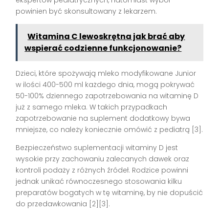
ekspertów pediatrycznych, natomiast wybór
powinien być skonsultowany z lekarzem.
Witamina C lewoskrętna jak brać aby
wspierać codzienne funkcjonowanie?
Dzieci, które spożywają mleko modyfikowane Junior
w ilości 400-500 ml każdego dnia, mogą pokrywać
50-100% dziennego zapotrzebowania na witaminę D
już z samego mleka. W takich przypadkach
zapotrzebowanie na suplement dodatkowy bywa
mniejsze, co należy koniecznie omówić z pediatrą
[3]
.
Bezpieczeństwo suplementacji witaminy D jest
wysokie przy zachowaniu zalecanych dawek oraz
kontroli podaży z różnych źródeł. Rodzice powinni
jednak unikać równoczesnego stosowania kilku
preparatów bogatych w tę witaminę, by nie dopuścić
do przedawkowania
[2][3]
.