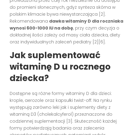
prowadzona przez cały rok niezależnie od dostępu
do promieni słonecznych, gdyż synteza skórna w
polskim klimacie bywa niewystarczająca
[2]
.
Rekomendowana
dawka witaminy D dla roczniaka
wynosi 600-1000 IU na dobę
, przy czym decyzja o
dokładnej ilości zależy od masy ciała dziecka, diety
oraz indywidualnych zaleceń pediatry
[2][6]
.
Jak suplementować
witaminę D u rocznego
dziecka?
Dostępne są różne formy witaminy D dla dzieci:
krople, aerozole oraz kapsułki twist-off. Na rynku
występują zarówno leki jak i suplementy diety z
witaminą D3 (cholekalcyferol) przeznaczone do
codziennej suplementacji
[3]
. Skuteczność każdej
formy potwierdzają badania oraz zalecenia