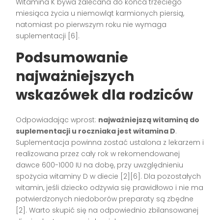
Witamina K bywa zalecana do końca trzeciego
miesiąca życia u niemowląt karmionych piersią,
natomiast po pierwszym roku nie wymaga
suplementacji
[6]
.
Podsumowanie
najważniejszych
wskazówek dla rodziców
Odpowiadając wprost:
najważniejszą witaminą do
suplementacji u roczniaka jest witamina D
.
Suplementacja powinna zostać ustalona z lekarzem i
realizowana przez cały rok w rekomendowanej
dawce 600-1000 IU na dobę, przy uwzględnieniu
spożycia witaminy D w diecie
[2][6]
. Dla pozostałych
witamin, jeśli dziecko odżywia się prawidłowo i nie ma
potwierdzonych niedoborów preparaty są zbędne
[2]
. Warto skupić się na odpowiednio zbilansowanej