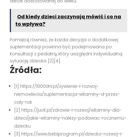
diecie dostosowanej do wieku.
Od kiedy dzieci zaczynają mówić i co na
to wpływa?
Pamiętaj również, że każda decyzja o dodatkowej
suplementacji powinna być podejmowana po
konsultacji z pediatrą, który uwzględni indywidualną
sytuację dziecka
[2][4]
.
Źródła:
[1] https://1000dni.pl/zywienie-i-rozwoj-
niemowlecia/suplementacja-witaminy-d-przez-
caly-rok
[2] https://juvit.pl/zdrowie-i-rozwoj/witaminy-dla-
dzieci/jakie-witaminy-nalezy-podawac-rocznemu-
dziecku
[3] https://www.bebiprogram.pl/dziecko-rozwoj-i-