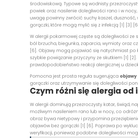
środowiskową. Typowe są wodnisty przezroczysty 
powiek oraz nasilenie dolegliwości rano i w nocy,
uwagę powinny zwrócić suchy kaszel, duszność,
gorączki, które mogą mylić się z infekcją [1] [3] [6
W alergii pokarmowej częste są dolegliwości ze 
ból brzucha, biegunka, zaparcia, wymioty oraz cz
[6]. Objawy mogą pojawiać się natychmiast po k
szybkie powiązanie przyczyny ze skutkiem [1] [2]
prawdopodobieństwo reakcji alergicznej u dzieck
Pomocna jest prosta reguła sugerująca
objawy 
gorączki oraz utrzymywanie się dolegliwości pona
Czym różni się alergia od i
W alergii dominują przezroczysty katar, świąd, na
możliwym nasileniem rano lub w nocy, co odróżn
obraz bywa nietypowy i przypomina przeziębieni
objawów bez gorączki [1] [6]. Poprawa po wykluc
weryfikacji, ponieważ podobne dolegliwości mogą 