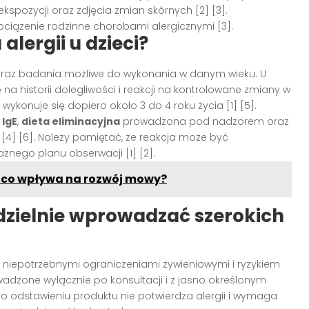
ekspozycji oraz zdjęcia zmian skórnych [2] [3].
iążenie rodzinne chorobami alergicznymi [3].
lergii u dzieci?
oraz badania możliwe do wykonania w danym wieku. U
na historii dolegliwości i reakcji na kontrolowane zmiany w
 wykonuje się dopiero około 3 do 4 roku życia [1] [5].
 IgE
,
dieta eliminacyjna
prowadzona pod nadzorem oraz
] [6]. Należy pamiętać, że reakcja może być
ego planu obserwacji [1] [2].
 i co wpływa na rozwój mowy?
dzielnie wprowadzać szerokich
ą niepotrzebnymi ograniczeniami żywieniowymi i ryzykiem
adzone wyłącznie po konsultacji i z jasno określonym
 odstawieniu produktu nie potwierdza alergii i wymaga