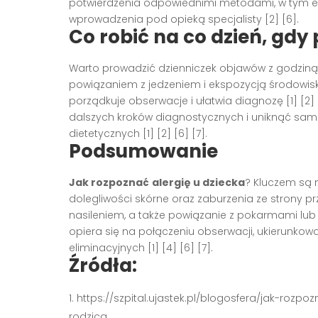
potwierdzenia odpowiednimi metodami, w tym 
wprowadzenia pod opieką specjalisty [2] [6].
Co robić na co dzień, gdy
Warto prowadzić dzienniczek objawów z godziną i
powiązaniem z jedzeniem i ekspozycją środowi
porządkuje obserwacje i ułatwia diagnozę [1] [2]
dalszych kroków diagnostycznych i uniknąć samo
dietetycznych [1] [2] [6] [7].
Podsumowanie
Jak rozpoznać
alergię u dziecka
? Kluczem są 
dolegliwości skórne oraz zaburzenia ze strony
nasileniem, a także powiązanie z pokarmami lub
opiera się na połączeniu obserwacji, ukierunkow
eliminacyjnych [1] [4] [6] [7].
Źródła:
https://szpital.ujastek.pl/blogosfera/jak-roz
rodzica