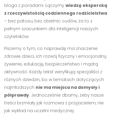
bloga z poradami. Łączymy
wiedzę ekspercką
z rzeczywistością codziennego rodzicielstwa
– bez patosu, bez obietnic cudów, za to z
pełnym szacunkiem dla inteligencji naszych
czytelników.
Piszemy o tym, co naprawdę ma znaczenie:
zdrowie dzieci, ich rozwój fizyczny i emocjonalny,
żywienie, edukację, bezpieczeństwo i mądrą
aktywność. Każdy tekst weryfikują specjaliści z
różnych dziedzin, bo w tematach dotyczących
najmłodszych
nie ma miejsca na domysły i
półprawdy
. Jednocześnie dbamy, żeby nasze
treści brzmiały jak rozmowa z przyjacielem, nie
jak wykład na uczelni medycznej.