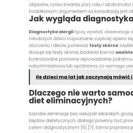
objawów, czasu trwania, pory roku i okoliczności 
Dodatkowym argumentem za konsultacją jest obc
Jak wygląda diagnostyka a
Diagnostyka alergii
łączy wywiad, obserwację 
młodszych dzieci rozpoznanie częściej opiera się 
otoczeniu i diecie, ponieważ
testy skórne
zwykle
Stosuje się testy skórne, badania krwi na
swoiste
kontrolowane ponowne wprowadzanie pokarmu [4
natychmiastowa lub opóźniona, co wymaga uważn
Ile dzieci ma lat jak zaczynają mówić
Dlaczego nie warto samo
diet eliminacyjnych?
Szerokie eliminacje bez wskazań lekarskich groż
błędów dietetycznych, dlatego powinny być prow
celem diagnostycznym [6] [7]. Sama poprawa po