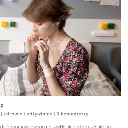
a?
|
Zdrowie i odżywianie
|
0 komentarzy
u odpornościowego na zwykle niegroźne czynniki, co