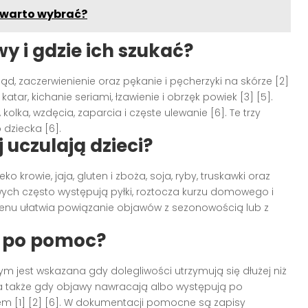
a warto wybrać?
y i gdzie ich szukać?
d, zaczerwienienie oraz pękanie i pęcherzyki na skórze [2]
atar, kichanie seriami, łzawienie i obrzęk powiek [3] [5].
olka, wzdęcia, zaparcia i częste ulewanie [6]. Te trzy
dziecka [6].
 uczulają dzieci?
rowie, jaja, gluten i zboża, soja, ryby, truskawki oraz
ych często występują pyłki, roztocza kurzu domowego i
lergenu ułatwia powiązanie objawów z sezonowością lub z
ię po pomoc?
ym jest wskazana gdy dolegliwości utrzymują się dłużej niż
u, a także gdy objawy nawracają albo występują po
em [1] [2] [6]. W dokumentacji pomocne są zapisy