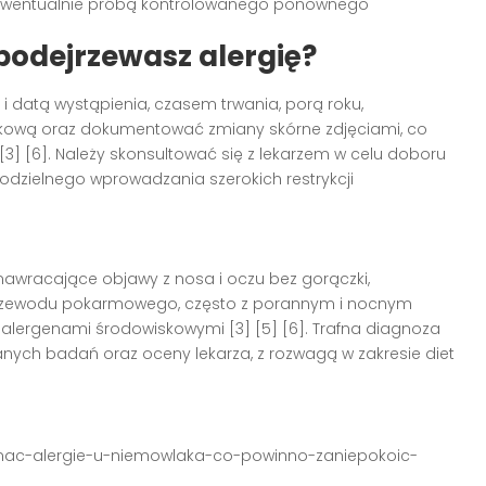
ewentualnie próbą kontrolowanego ponownego
 podejrzewasz alergię?
 datą wystąpienia, czasem trwania, porą roku,
skową oraz dokumentować zmiany skórne zdjęciami, co
 [3] [6]. Należy skonsultować się z lekarzem w celu doboru
dzielnego wprowadzania szerokich restrykcji
nawracające objawy z nosa i oczu bez gorączki,
 przewodu pokarmowego, często z porannym i nocnym
 alergenami środowiskowymi [3] [5] [6]. Trafna diagnoza
anych badań oraz oceny lekarza, z rozwagą w zakresie diet
poznac-alergie-u-niemowlaka-co-powinno-zaniepokoic-