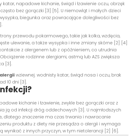
katar, napadowe kichanie, świąd i łzawienie oczu, obrzęk
 często bez gorączki [3] [5]. U niemowląt i małych dzieci
 wysypka, biegunka oraz powracające dolegliwości bez
].
strony przewodu pokarmowego, takie jak kolka, wzdęcia,
ęste ulewanie, a także wysypka i inne zmiany skórne [2] [4]
ontakcie z alergenem lub z opóźnieniem, co utrudnia
. Obciążenie rodzinne alergiami, astmą lub AZS zwiększa
a [3].
alergii
wziewnej: wodnisty katar, świąd nosa i oczu, brak
d 10 dni [3].
nfekcji?
padowe kichanie i łzawienie, zwykle bez gorączki oraz z
ia ją od infekcji dróg oddechowych [3]. U najmłodszych
e, dlatego znaczenie ma czas trwania i nawracanie
zeniu produktu z diety nie przesądza o alergii i wymaga
wynikać z innych przyczyn, w tym nietolerancji [2] [6].