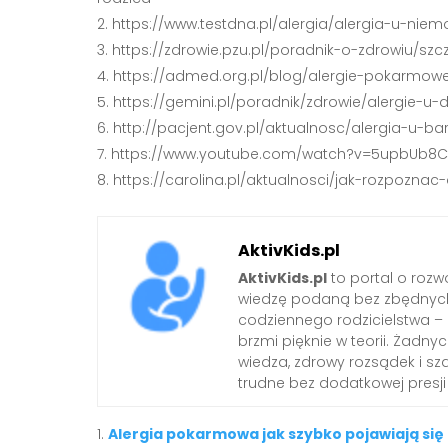
https://www.testdna.pl/alergia/alergia-u-niem
https://zdrowie.pzu.pl/poradnik-o-zdrowiu/szc
https://admed.org.pl/blog/alergie-pokarmowe-
https://gemini.pl/poradnik/zdrowie/alergie-u-d
http://pacjent.gov.pl/aktualnosc/alergia-u-b
https://www.youtube.com/watch?v=5upbUb8C
https://carolina.pl/aktualnosci/jak-rozpoznac-
AktivKids.pl
AktivKids.pl
to portal o rozwo
wiedzę podaną bez zbędnych 
codziennego rodzicielstwa –
brzmi pięknie w teorii. Żadn
wiedza, zdrowy rozsądek i sza
trudne bez dodatkowej presji 
Alergia pokarmowa jak szybko pojawiają się