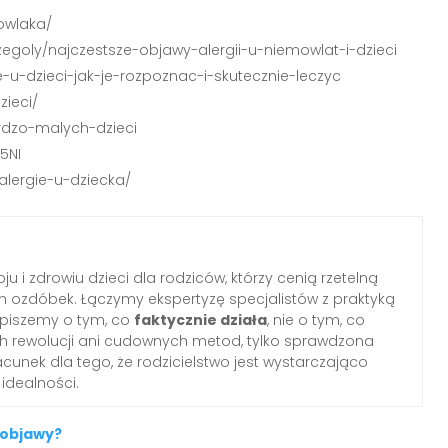
owlaka/
zegoly/najczestsze-objawy-alergii-u-niemowlat-i-dzieci
u-dzieci-jak-je-rozpoznac-i-skutecznie-leczyc
zieci/
ardzo-malych-dzieci
5NI
alergie-u-dziecka/
ju i zdrowiu dzieci dla rodziców, którzy cenią rzetelną
ozdóbek. Łączymy ekspertyzę specjalistów z praktyką
 piszemy o tym, co
faktycznie działa
, nie o tym, co
ych rewolucji ani cudownych metod, tylko sprawdzona
cunek dla tego, że rodzicielstwo jest wystarczająco
idealności.
 objawy?