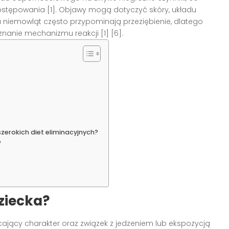
 postępowania [1]. Objawy mogą dotyczyć skóry, układu
iemowląt często przypominają przeziębienie, dlatego
nanie mechanizmu reakcji [1] [6].
erokich diet eliminacyjnych?
?
ziecka?
ający charakter oraz związek z jedzeniem lub ekspozycją