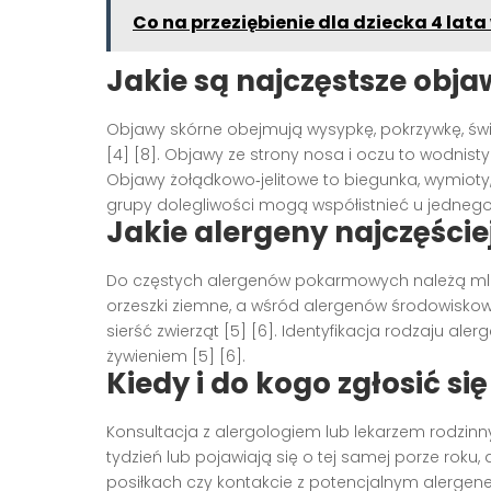
Co na przeziębienie dla dziecka 4 lat
Jakie są najczęstsze objaw
Objawy skórne obejmują wysypkę, pokrzywkę, świą
[4] [8]. Objawy ze strony nosa i oczu to wodnisty k
Objawy żołądkowo‑jelitowe to biegunka, wymioty, k
grupy dolegliwości mogą współistnieć u jednego 
Jakie alergeny najczęściej
Do częstych alergenów pokarmowych należą mleko k
orzeszki ziemne, a wśród alergenów środowiskow
sierść zwierząt [5] [6]. Identyfikacja rodzaju a
żywieniem [5] [6].
Kiedy i do kogo zgłosić s
Konsultacja z alergologiem lub lekarzem rodzinn
tydzień lub pojawiają się o tej samej porze rok
posiłkach czy kontakcie z potencjalnym alergen