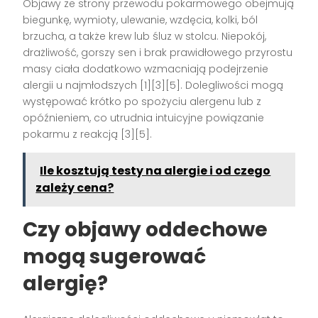
Objawy ze strony przewodu pokarmowego obejmują
biegunkę, wymioty, ulewanie, wzdęcia, kolki, ból
brzucha, a także krew lub śluz w stolcu. Niepokój,
drażliwość, gorszy sen i brak prawidłowego przyrostu
masy ciała dodatkowo wzmacniają podejrzenie
alergii u najmłodszych [1][3][5]. Dolegliwości mogą
występować krótko po spożyciu alergenu lub z
opóźnieniem, co utrudnia intuicyjne powiązanie
pokarmu z reakcją [3][5].
Ile kosztują testy na alergie i od czego
zależy cena?
Czy objawy oddechowe
mogą sugerować
alergię?