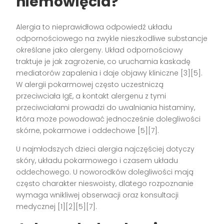
niemowlęcia?
Alergia to nieprawidłowa odpowiedź układu
odpornościowego na zwykle nieszkodliwe substancje
określane jako alergeny. Układ odpornościowy
traktuje je jak zagrożenie, co uruchamia kaskadę
mediatorów zapalenia i daje objawy kliniczne [3][5].
W alergii pokarmowej często uczestniczą
przeciwciała IgE, a kontakt alergenu z tymi
przeciwciałami prowadzi do uwalniania histaminy,
która może powodować jednocześnie dolegliwości
skórne, pokarmowe i oddechowe [5][7].
U najmłodszych dzieci alergia najczęściej dotyczy
skóry, układu pokarmowego i czasem układu
oddechowego. U noworodków dolegliwości mają
często charakter nieswoisty, dlatego rozpoznanie
wymaga wnikliwej obserwacji oraz konsultacji
medycznej [1][2][5][7].