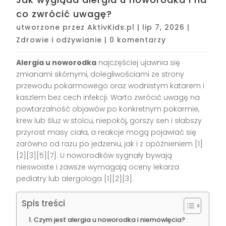
co zwrócić uwagę?
utworzone przez
AktivKids.pl
|
lip 7, 2026
|
Zdrowie i odżywianie
|
0 komentarzy
Alergia u noworodka
najczęściej ujawnia się
zmianami skórnymi, dolegliwościami ze strony
przewodu pokarmowego oraz wodnistym katarem i
kaszlem bez cech infekcji. Warto zwrócić uwagę na
powtarzalność objawów po konkretnym pokarmie,
krew lub śluz w stolcu, niepokój, gorszy sen i słabszy
przyrost masy ciała, a reakcje mogą pojawiać się
zarówno od razu po jedzeniu, jak i z opóźnieniem [1]
[2][3][5][7]. U noworodków sygnały bywają
nieswoiste i zawsze wymagają oceny lekarza
pediatry lub alergologa [1][2][3].
Spis treści
Czym jest alergia u noworodka i niemowlęcia?