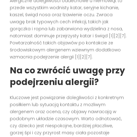
Alergiczne dolegliwości oddechowe u niemowląt to
przede wszystkim wodnisty katar, seryjne kichanie,
kaszel, świąd nosa oraz łzawienie oczu. Zwraca
uwagę brak typowych cech infekcji, takich jak
gorączka i ropna lub zabarwiona wydzielina z nosa,
natomiast dominuje przejrzysty katar i świąd [1][2][7].
Powtarzalność takich objawów po kontakcie ze
środowiskowym alergenem wziewnym dodatkowo
wzmacnia podejrzenie alergii [1][2][7].
Na co zwrócić uwagę przy
podejrzeniu alergii?
Kluczowe jest powiązanie dolegliwości z konkretnym
posiłkiem lub sytuacją kontaktu z możliwym
alergenem oraz ocena, czy objawy nawracają w
podobnym układzie czasowym. Warto odnotować,
czy dziecko jest niespokojne, bardziej płaczliwe,
gorzej śpi i czy przyrost masy ciała pozostaje