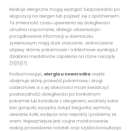
Reakcje alergiczne mogą wystąpić bezpośrednio po
ekspozycji na alergen lub pojawić się z opóźnieniem.
Ta zmienność czasu ujawnienia się dolegliwości
utrudnia rozpoznanie, dlatego obserwacja i
porządkowanie informacji w dzienniczku
żywieniowym mają duże znaczenie. Jednoczesne
objawy skórne, pokarmowe i oddechowe wynikają z
działania mediatorów zapalenia na różne narządy
[3][5][7].
Podsumowując,
alergia u noworodka
zwykle
obejmuje skórę, przewód pokarmowy i drogi
oddechowe, a o jej obecności może świadczyć
powtarzalność dolegliwości po konkretnym
pokarmie lub kontakcie z alergenem, wodnisty katar
bez gorączki, wysypka, świąd, biegunka, wymioty,
ulewanie, kolki, wzdęcia oraz niepokój i problemy ze
snem. Najważniejsze jest czujne monitorowanie
reakcji, prowadzenie notatek oraz szybka konsultacja