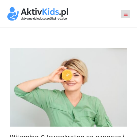
Witamina C lewoskrętna co oznacza i