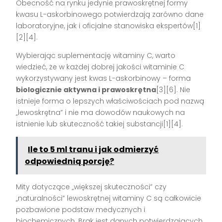
Obecność na rynku jedynie prawoskrętnej formy
kwasu L-askorbinowego potwierdzają zarówno dane
laboratoryjne, jak i oficjalne stanowiska ekspertów[1]
[2][4].
Wybierając suplementację witaminy C, warto
wiedzieć, że w każdej dobrej jakości witaminie C
wykorzystywany jest kwas L-askorbinowy – forma
biologicznie aktywna i prawoskrętna
[3][6]. Nie
istnieje forma o lepszych właściwościach pod nazwą
„lewoskrętna” i nie ma dowodów naukowych na
istnienie lub skuteczność takiej substancji[1][4].
Ile to 5 ml tranu i jak odmierzyć
odpowiednią porcję?
Mity dotyczące „większej skuteczności” czy
„naturalności” lewoskrętnej witaminy C są całkowicie
pozbawione podstaw medycznych i
biochemicznych. Brak jest danych potwierdzających