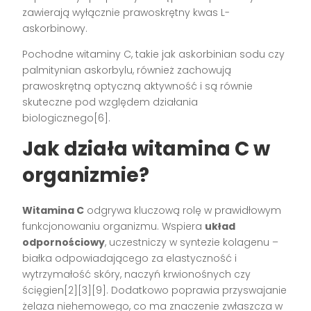
zawierają wyłącznie prawoskrętny kwas L-
askorbinowy.
Pochodne witaminy C, takie jak askorbinian sodu czy
palmitynian askorbylu, również zachowują
prawoskrętną optyczną aktywność i są równie
skuteczne pod względem działania
biologicznego[6].
Jak działa witamina C w
organizmie?
Witamina C
odgrywa kluczową rolę w prawidłowym
funkcjonowaniu organizmu. Wspiera
układ
odpornościowy
, uczestniczy w syntezie kolagenu –
białka odpowiadającego za elastyczność i
wytrzymałość skóry, naczyń krwionośnych czy
ścięgien[2][3][9]. Dodatkowo poprawia przyswajanie
żelaza niehemowego, co ma znaczenie zwłaszcza w