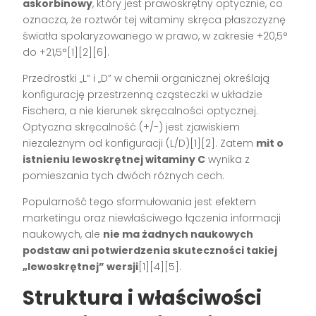
askorbinowy
, który jest prawoskrętny optycznie, co
oznacza, że roztwór tej witaminy skręca płaszczyznę
światła spolaryzowanego w prawo, w zakresie +20,5°
do +21,5°[1][2][6].
Przedrostki „L” i „D” w chemii organicznej określają
konfigurację przestrzenną cząsteczki w układzie
Fischera, a nie kierunek skręcalności optycznej.
Optyczna skręcalność (+/-) jest zjawiskiem
niezależnym od konfiguracji (L/D)[1][2]. Zatem
mit o
istnieniu lewoskrętnej witaminy C
wynika z
pomieszania tych dwóch różnych cech.
Popularność tego sformułowania jest efektem
marketingu oraz niewłaściwego łączenia informacji
naukowych, ale
nie ma żadnych naukowych
podstaw ani potwierdzenia skuteczności takiej
„lewoskrętnej” wersji
[1][4][5].
Struktura i właściwości