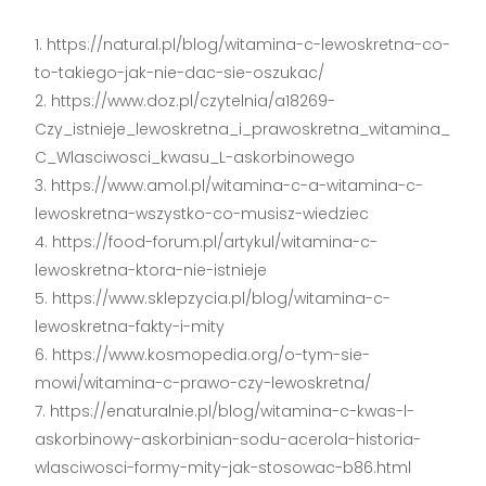
https://natural.pl/blog/witamina-c-lewoskretna-co-
to-takiego-jak-nie-dac-sie-oszukac/
https://www.doz.pl/czytelnia/a18269-
Czy_istnieje_lewoskretna_i_prawoskretna_witamina_
C_Wlasciwosci_kwasu_L-askorbinowego
https://www.amol.pl/witamina-c-a-witamina-c-
lewoskretna-wszystko-co-musisz-wiedziec
https://food-forum.pl/artykul/witamina-c-
lewoskretna-ktora-nie-istnieje
https://www.sklepzycia.pl/blog/witamina-c-
lewoskretna-fakty-i-mity
https://www.kosmopedia.org/o-tym-sie-
mowi/witamina-c-prawo-czy-lewoskretna/
https://enaturalnie.pl/blog/witamina-c-kwas-l-
askorbinowy-askorbinian-sodu-acerola-historia-
wlasciwosci-formy-mity-jak-stosowac-b86.html