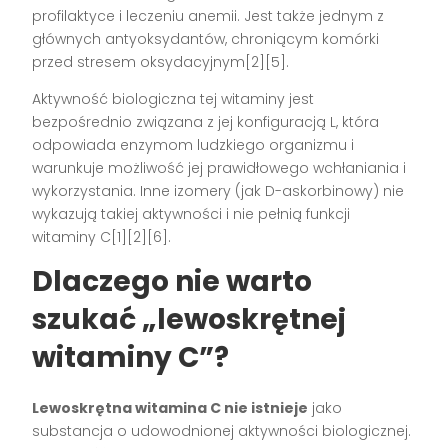
profilaktyce i leczeniu anemii. Jest także jednym z
głównych antyoksydantów, chroniącym komórki
przed stresem oksydacyjnym[2][5].
Aktywność biologiczna tej witaminy jest
bezpośrednio związana z jej konfiguracją L, która
odpowiada enzymom ludzkiego organizmu i
warunkuje możliwość jej prawidłowego wchłaniania i
wykorzystania. Inne izomery (jak D-askorbinowy) nie
wykazują takiej aktywności i nie pełnią funkcji
witaminy C[1][2][6].
Dlaczego nie warto
szukać „lewoskrętnej
witaminy C”?
Lewoskrętna witamina C nie istnieje
jako
substancja o udowodnionej aktywności biologicznej.