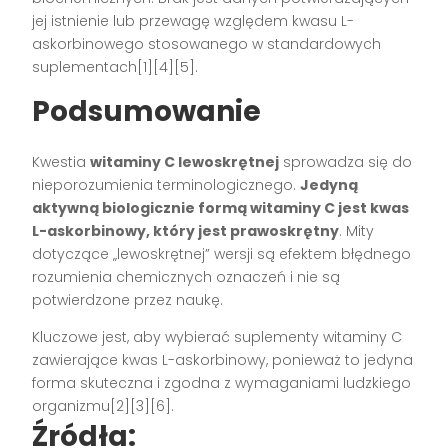
jej istnienie lub przewagę względem kwasu L-
askorbinowego stosowanego w standardowych
suplementach[1][4][5].
Podsumowanie
Kwestia
witaminy C lewoskrętnej
sprowadza się do
nieporozumienia terminologicznego.
Jedyną
aktywną biologicznie formą witaminy C jest kwas
L-askorbinowy, który jest prawoskrętny
. Mity
dotyczące „lewoskrętnej” wersji są efektem błędnego
rozumienia chemicznych oznaczeń i nie są
potwierdzone przez naukę.
Kluczowe jest, aby wybierać suplementy witaminy C
zawierające kwas L-askorbinowy, ponieważ to jedyna
forma skuteczna i zgodna z wymaganiami ludzkiego
organizmu[2][3][6].
Źródła: