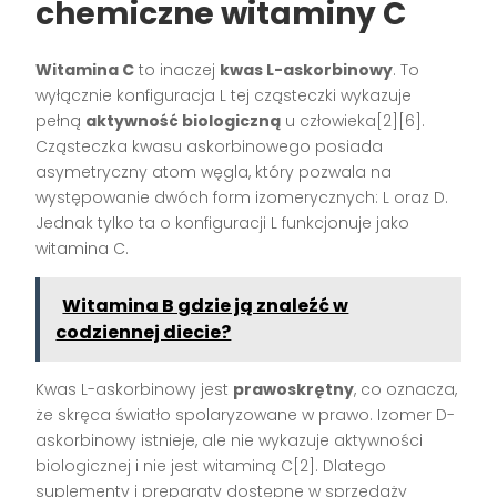
chemiczne witaminy C
Witamina C
to inaczej
kwas L-askorbinowy
. To
wyłącznie konfiguracja L tej cząsteczki wykazuje
pełną
aktywność biologiczną
u człowieka[2][6].
Cząsteczka kwasu askorbinowego posiada
asymetryczny atom węgla, który pozwala na
występowanie dwóch form izomerycznych: L oraz D.
Jednak tylko ta o konfiguracji L funkcjonuje jako
witamina C.
Witamina B gdzie ją znaleźć w
codziennej diecie?
Kwas L-askorbinowy jest
prawoskrętny
, co oznacza,
że skręca światło spolaryzowane w prawo. Izomer D-
askorbinowy istnieje, ale nie wykazuje aktywności
biologicznej i nie jest witaminą C[2]. Dlatego
suplementy i preparaty dostępne w sprzedaży